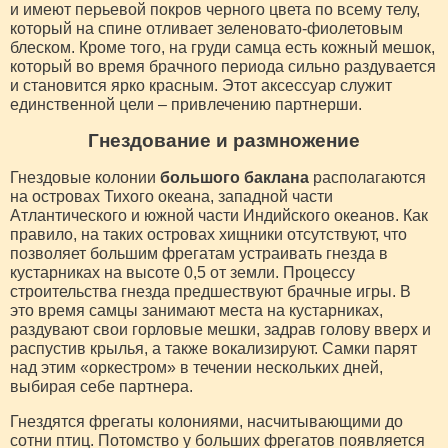
и имеют перьевой покров черного цвета по всему телу,
который на спине отливает зеленовато-фиолетовым
блеском. Кроме того, на груди самца есть кожный мешок,
который во время брачного периода сильно раздувается
и становится ярко красным. Этот аксессуар служит
единственной цели – привлечению партнерши.
Гнездование и размножение
Гнездовые колонии
большого баклана
располагаются
на островах Тихого океана, западной части
Атлантического и южной части Индийского океанов. Как
правило, на таких островах хищники отсутствуют, что
позволяет большим фрегатам устраивать гнезда в
кустарниках на высоте 0,5 от земли. Процессу
строительства гнезда предшествуют брачные игры. В
это время самцы занимают места на кустарниках,
раздувают свои горловые мешки, задрав голову вверх и
распустив крылья, а также вокализируют. Самки парят
над этим «оркестром» в течении нескольких дней,
выбирая себе партнера.
Гнездятся фрегаты колониями, насчитывающими до
сотни птиц. Потомство у больших фрегатов появляется