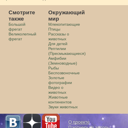
Смотрите
Окружающий
также
мир
Большой
Млекопитающие
фрегат
Птицы
Великолепный
Рассказы о
фрегат
животных
Для детей
Рептилии
(Пресмыкающиеся)
Амфибии
(Земноводные)
Рыбы
Беспозвоночные
Золотые
фотографии
Видео о
животных
Животные
континентов
Звуки животных
О проекте
Партнеры и авторы