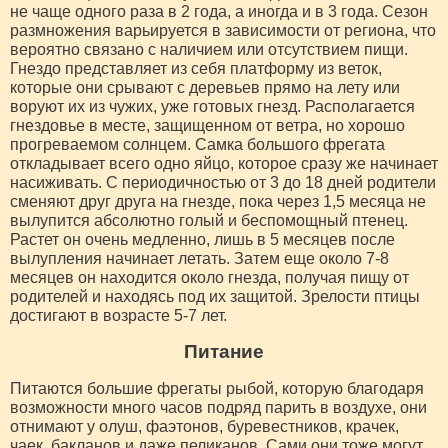
не чаще одного раза в 2 года, а иногда и в 3 года. Сезон
размножения варьируется в зависимости от региона, что
вероятно связано с наличием или отсутствием пищи.
Гнездо представляет из себя платформу из веток,
которые они срывают с деревьев прямо на лету или
воруют их из чужих, уже готовых гнезд. Располагается
гнездовье в месте, защищенном от ветра, но хорошо
прогреваемом солнцем. Самка большого фрегата
откладывает всего одно яйцо, которое сразу же начинает
насиживать. С периодичностью от 3 до 18 дней родители
сменяют друг друга на гнезде, пока через 1,5 месяца не
вылупится абсолютно голый и беспомощный птенец.
Растет он очень медленно, лишь в 5 месяцев после
вылупления начинает летать. Затем еще около 7-8
месяцев он находится около гнезда, получая пищу от
родителей и находясь под их защитой. Зрелости птицы
достигают в возрасте 5-7 лет.
Питание
Питаются большие фрегаты рыбой, которую благодаря
возможности много часов подряд парить в воздухе, они
отнимают у олуш, фаэтонов, буревестников, крачек,
чаек, бакланов и даже пеликанов. Сами они тоже могут