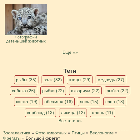
Фотографии
детенышей животных
Еще »»
Теги
рыбы (35)
волк (32)
птицы (29)
медведь (27)
собака (26)
рыбки (22)
аквариум (22)
рыбка (22)
кошка (19)
обезьяна (16)
лось (15)
слон (13)
верблюд (13)
лисица (12)
олень (11)
Все теги »»
Зоогалактика
»
Фото животных
»
Птицы
»
Веслоногие
»
Фрегаты
»
Большой фрегат