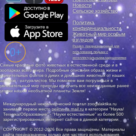
Новости
Сельское хозяйство
Политика
конфиденциальности
Животный мир особым
взглядом
Раздел, предназначенный для
пользования людьми с
интеллектуальными нарушениями
Самые красивые фото животных в естественной среде и в
зоопарках всего мира. Подробные описания образа жизни и
удивительных фактов о диких и домашних животных от наших
авторов - натуралистов. Мы поможем вам погрузиться в
увлекательный мир природы и изучить все неизведанные ранее
уголки нашей необъятной планеты Земля!
Международный некоммерческий портал zoogalaktika.ru
занимает первое место
рейтинга mail.ru
в категории "Наука/
Техника/Образование" - "Науки естественные" из более 500
зарегистрированных интернет сайтов в данной категории.
COPYRIGHT © 2012-2026 Все права защищены. Материалы
сайта предназначены только для частного использования.