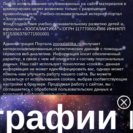
Любое использование опубликованных на сайте материалов в
коммерческих целях возможно только с разрешения
правообладателя: Учебно-познавательный интернет-портал
®
«Зоогалактика
».
Фонд содействия учебно-познавательному развитию детей и
®
взрослых «ЗООГАЛАКТИКА
» ОГРН 1177700014986 ИНН/КПП
9715306378/771501001
Администрация Портала
zoogalaktika.ru
получает
неперсонализированные статистические данные с помощью
сервисов веб-аналитики. Информация носит обезличенный
характер, в связи с чем не относится к составу персональных
данных. Наш сайт использует технологию «cookie», данная
информация не может идентифицировать вас, однако может
помочь нам улучшить работу нашего сайта. Вы можете
отказаться от использования cookies, выбрав соответствующие
настройки в браузере. Продолжая работу с сайтом, вы
соглашаетесь с обработкой пользовательских данных и
политикой конфиденциальности.
рафии 
ID ресурса: 7163