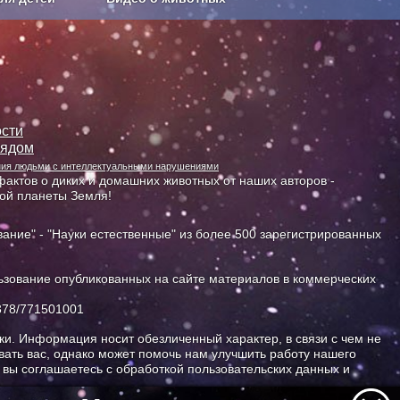
Сельское хозяйство
сти
лядом
ания людьми с интеллектуальными нарушениями
актов о диких и домашних животных от наших авторов -
ной планеты Земля!
ание" - "Науки естественные" из более 500 зарегистрированных
зование опубликованных на сайте материалов в коммерческих
378/771501001
и. Информация носит обезличенный характер, в связи с чем не
ать вас, однако может помочь нам улучшить работу нашего
, вы соглашаетесь с обработкой пользовательских данных и