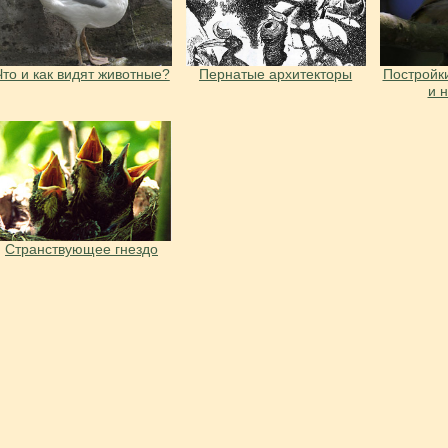
Что и как видят животные?
Пернатые архитекторы
Постройки
и 
Странствующее гнездо