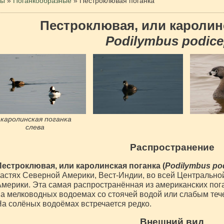
цы
»
Поганкообразные
»
Пестроклювая поганка
Пестроклювая, или каролин
Podilymbus podic
каролинская поганка
слева
Распространение
Пестроклювая, или каролинская поганка (
Podilymbus po
астях Северной Америки, Вест-Индии, во всей Центрально
мерики. Эта самая распространённая из американских пог
а мелководных водоемах со стоячей водой или слабым течен
а солёных водоёмах встречается редко.
Внешний вид