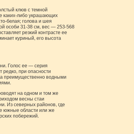
олстый клюв с темной
ве каких-либо украшающих
то-белая; голова и шея
ой особи 31-38 см, вес — 253-568
ставляет резкий контрасте ее
инает куриный, его высота
ни. Голос ее — серия
т редко, при опасности
нка преимущественно водными
иями.
роводят на одном и том же
приходом весны стаи
и. Из северных районов, где
е южные области или же
рских побережий.