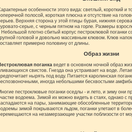
арактерные особенности этого вида: светлый, короткий и т
оперечной полосой, короткая плюсна и отсутствие на голо
ерьев. Верхняя сторона у этой птицы бурая, нижняя серова
уровато-серые, с черным пятном на горле. Размеры взросл
. Небольшой плотно сбитый корпус пестроклювой поганки со
рупной головой и довольно массивным клювом. Клюв напом
оставляет примерно половину от длины.
Образ жизни
Пестроклювая поганка
ведет в основном ночной образ жиз
ливающихся свистов. Гнезда она устраивает на воде. Летае
редпочитает нырять под воду. Питается каролинская пога
беспозвоночными, иногда небольшими бесхвостыми амфиб
ногие пестроклювые поганки оседлы - и лето, и зиму они п
частке водоема. Зимой их можно видеть в стаях, однако с 
аспадаются на пары, занимающие обособленные территори
одоемы зимой покрываются льдом, поганки улетают в боле
еремещаются на незамерзающие участки поблизости от мо