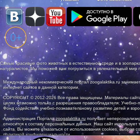
Наши приложения. Бесплатно и бе
Самые красивые фото животных в естественной среде и в зоопарка
натуралистов. Мы поможем вам погрузиться в увлекательный мир 
Международный некоммерческий портал zoogalaktika.ru занимае
интернет сайтов в данной категории.
COPYRIGHT © 2012-2026 Все права защищены. Материалы сайта 
целях возможно только с разрешения правообладателя: Учебно-
Фонд содействия учебно-познавательному развитию детей и вз
Администрация Портала
zoogalaktika.ru
получает неперсонализир
относится к составу персональных данных. Наш сайт использует
сайта. Вы можете отказаться от использования cookies, выбрав 
политикой конфиденциальности.