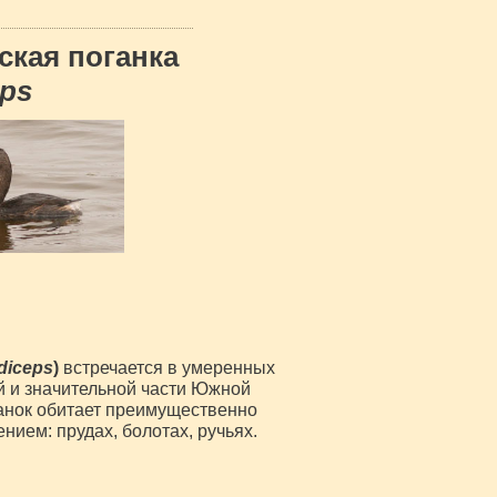
ская поганка
eps
diceps
)
встречается в умеренных
й и значительной части Южной
анок обитает преимущественно
ием: прудах, болотах, ручьях.