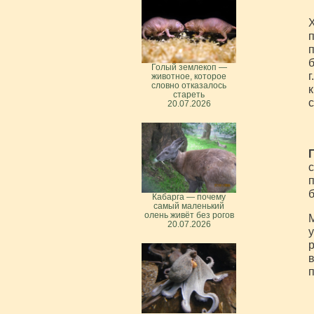
Х
п
п
б
Голый землекоп —
г
животное, которое
словно отказалось
к
стареть
с
20.07.2026
с
п
Кабарга — почему
самый маленький
олень живёт без рогов
М
20.07.2026
у
р
в
п