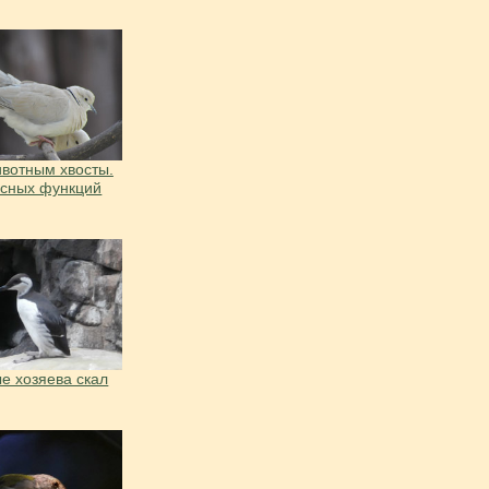
вотным хвосты.
есных функций
е хозяева скал