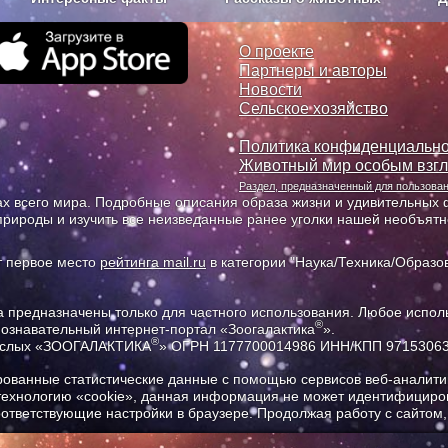
з рекламы
О проекте
О проекте
Партнеры и авторы
Новости
Сельское хозяйство
Политика конфиденциально
Животный мир особым взг
Раздел, предназначенный для пользов
х всего мира. Подробные описания образа жизни и удивительных ф
природы и изучить все неизведанные ранее уголки нашей необъят
т первое место
рейтинга mail.ru
в категории "Наука/Техника/Образов
предназначены только для частного использования. Любое исполь
®
познавательный интернет-портал «Зоогалактика
».
®
рослых «ЗООГАЛАКТИКА
» ОГРН 1177700014986 ИНН/КПП 9715306
ованные статистические данные с помощью сервисов веб-аналитик
 технологию «cookie», данная информация не может идентифициров
соответствующие настройки в браузере. Продолжая работу с сайтом