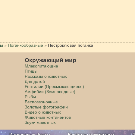
цы
»
Поганкообразные
»
Пестроклювая поганка
Окружающий мир
Млекопитающие
Птицы
Рассказы о животных
Для детей
Рептилии (Пресмыкающиеся)
Амфибии (Земноводные)
Рыбы
Беспозвоночные
Золотые фотографии
Видео о животных
Животные континентов
Звуки животных
Интересные факты
Рассказы о животных
Д