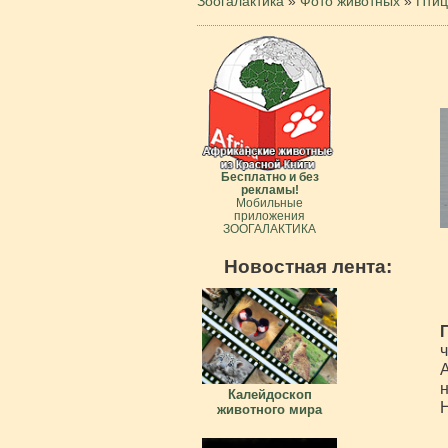
Зоогалактика
»
Фото животных
»
Пти
Бесплатно и без
рекламы!
Мобильные
приложения
ЗООГАЛАКТИКА
Новостная лента:
ч
А
н
Калейдоскоп
Н
животного мира