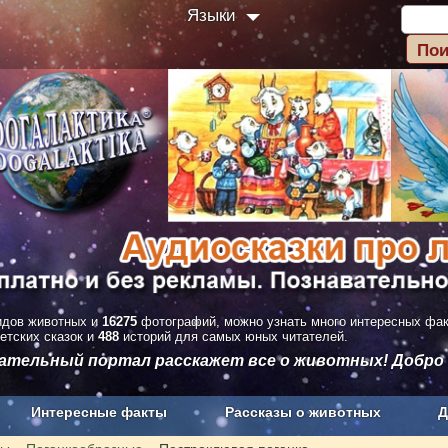
Языки
дов животных и
16275
фотографий, можно узнать много интересных фа
етских сказок и
488
историй для самых юных читателей.
вательный портал расскажет все о животных! Добро
Интересные факты
Рассказы о животных
Д
з рекламы
О проекте