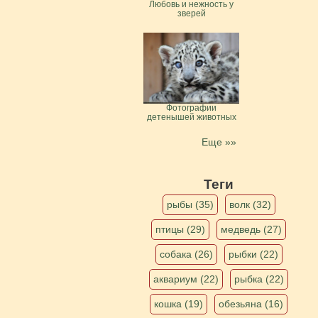
Любовь и нежность у
зверей
Фотографии
детенышей животных
Еще »»
Теги
рыбы (35)
волк (32)
птицы (29)
медведь (27)
собака (26)
рыбки (22)
аквариум (22)
рыбка (22)
кошка (19)
обезьяна (16)