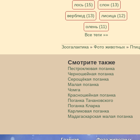
лось (15)
слон (13)
верблюд (13)
лисица (12)
олень (11)
Все теги »»
Зоогалактика
»
Фото животных
»
Пти
Смотрите также
Пестроклювая поганка
Черношейная поганка
Серощёкая поганка
Малая поганка
Чомга
Красношейная поганка
Поганка Тачановского
Поганка Кларка
Карликовая поганка
Мадагаскарская малая поганка
Главная
Фото животных