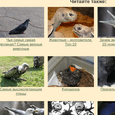
Читайте также:
Чья семья самая
Животные - долгожители.
Зачем жи
дружная? Самые верные
Топ-10
10 чуд
животные
Самые высоколетающие
Кукушонок
Пернаты
птицы