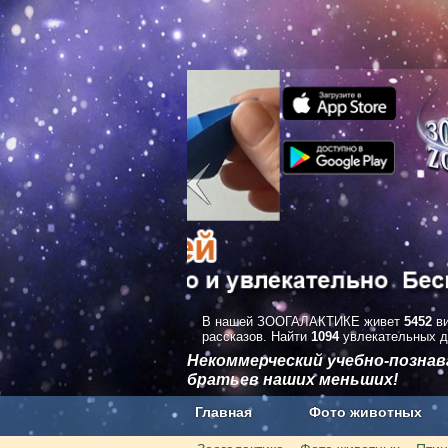
В нашей ЗООГАЛАКТИКЕ живет
5452
ви
рассказов. Найти
1094
увлекательных д
Некоммерческий учебно-позна
братьев наших меньших!
Главная
Фото животных
Наши приложения. Бесплатно и бе