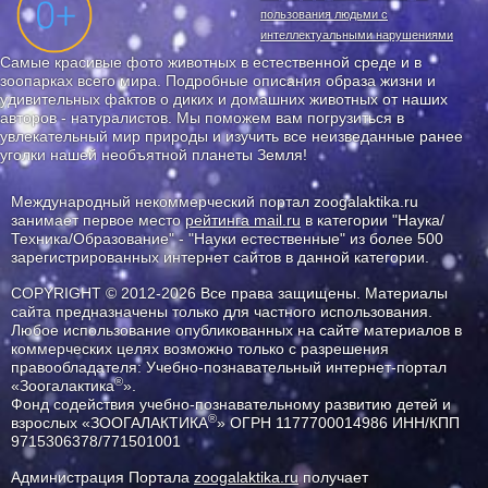
пользования людьми с
интеллектуальными нарушениями
Самые красивые фото животных в естественной среде и в
зоопарках всего мира. Подробные описания образа жизни и
удивительных фактов о диких и домашних животных от наших
авторов - натуралистов. Мы поможем вам погрузиться в
увлекательный мир природы и изучить все неизведанные ранее
уголки нашей необъятной планеты Земля!
Международный некоммерческий портал zoogalaktika.ru
занимает первое место
рейтинга mail.ru
в категории "Наука/
Техника/Образование" - "Науки естественные" из более 500
зарегистрированных интернет сайтов в данной категории.
COPYRIGHT © 2012-2026 Все права защищены. Материалы
сайта предназначены только для частного использования.
Любое использование опубликованных на сайте материалов в
коммерческих целях возможно только с разрешения
правообладателя: Учебно-познавательный интернет-портал
®
«Зоогалактика
».
Фонд содействия учебно-познавательному развитию детей и
®
взрослых «ЗООГАЛАКТИКА
» ОГРН 1177700014986 ИНН/КПП
9715306378/771501001
Администрация Портала
zoogalaktika.ru
получает