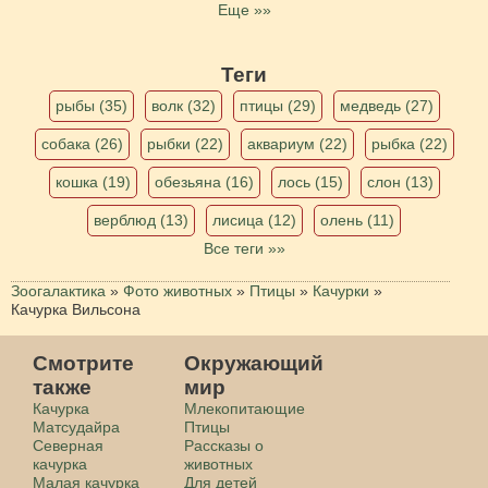
Еще »»
Теги
рыбы (35)
волк (32)
птицы (29)
медведь (27)
собака (26)
рыбки (22)
аквариум (22)
рыбка (22)
кошка (19)
обезьяна (16)
лось (15)
слон (13)
верблюд (13)
лисица (12)
олень (11)
Все теги »»
Зоогалактика
»
Фото животных
»
Птицы
»
Качурки
»
Качурка Вильсона
Смотрите
Окружающий
также
мир
Качурка
Млекопитающие
Матсудайра
Птицы
Северная
Рассказы о
качурка
животных
Малая качурка
Для детей