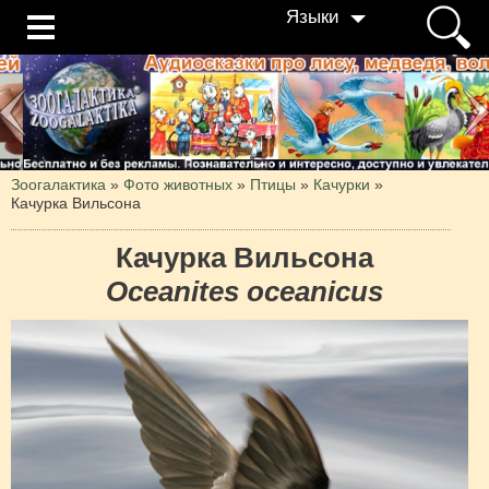
Языки
Зоогалактика
»
Фото животных
»
Птицы
»
Качурки
»
Качурка Вильсона
Качурка Вильсона
Oceanites oceanicus