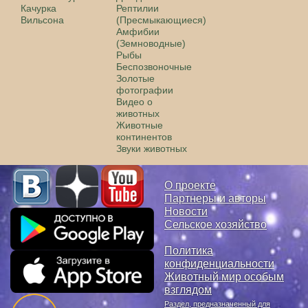
Качурка
Рептилии
Вильсона
(Пресмыкающиеся)
Амфибии
(Земноводные)
Рыбы
Беспозвоночные
Золотые
фотографии
Видео о
животных
Животные
континентов
Звуки животных
О проекте
Партнеры и авторы
Новости
Сельское хозяйство
Политика
конфиденциальности
Животный мир особым
взглядом
Раздел, предназначенный для