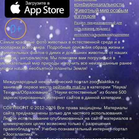
конфиденциальности
Животный мир особым
взглядом
Раздел, предназначенный для
пользования людьми с
интеллектуальными нарушениями
Самые красивые фото животных в естественной среде и в
зоопарках всего мира. Подробные описания образа жизни и
удивительных фактов о диких и домашних животных от наших
авторов - натуралистов. Мы поможем вам погрузиться в
увлекательный мир природы и изучить все неизведанные ранее
уголки нашей необъятной планеты Земля!
Международный некоммерческий портал zoogalaktika.ru
занимает первое место
рейтинга mail.ru
в категории "Наука/
Техника/Образование" - "Науки естественные" из более 500
зарегистрированных интернет сайтов в данной категории.
COPYRIGHT © 2012-2026 Все права защищены. Материалы
сайта предназначены только для частного использования.
Любое использование опубликованных на сайте материалов в
коммерческих целях возможно только с разрешения
правообладателя: Учебно-познавательный интернет-портал
®
«Зоогалактика
».