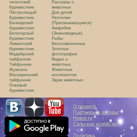
гигантский
Рассказы о
буревестник
животных
Пёстролицый
Для детей
буревестник
Рептилии
Балеарский
(Пресмыкающиеся)
буревестник
Амфибии
Белогорлый
(Земноводные)
буревестник
Рыбы
Левантский
Беспозвоночные
буревестник
Золотые
Мадейрский
фотографии
тайфунник
Видео о
Тайфунник
животных
Жуанэна
Животные
Маскаренский
континентов
тайфунник
Звуки животных
Очковый
буревестник
О проекте
Партнеры и авторы
Новости
Сельское хозяйство
Политика