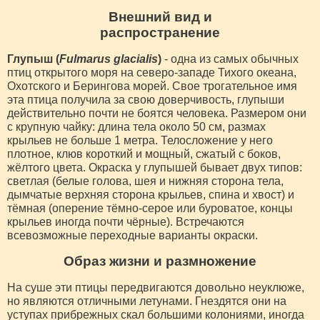
Внешний вид и
распространение
Глупыш (
Fulmarus glacialis
)
- одна из самых обычных
птиц открытого моря на северо-западе Тихого океана,
Охотского и Берингова морей. Свое трогательное имя
эта птица получила за свою доверчивость, глупыши
действительно почти не боятся человека. Размером они
с крупную чайку: длина тела около 50 см, размах
крыльев не больше 1 метра. Телосложение у него
плотное, клюв короткий и мощный, сжатый с боков,
жёлтого цвета. Окраска у глупышей бывает двух типов:
светлая (белые голова, шея и нижняя сторона тела,
дымчатые верхняя сторона крыльев, спина и хвост) и
тёмная (оперение тёмно-серое или буроватое, концы
крыльев иногда почти чёрные). Встречаются
всевозможные переходные варианты окраски.
Образ жизни и размножение
На суше эти птицы передвигаются довольно неуклюже,
но являются отличными летунами. Гнездятся они на
уступах прибрежных скал большими колониями, иногда