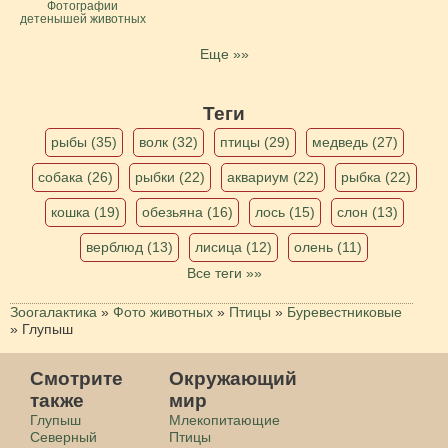
Фотографии
детенышей животных
Еще »»
Теги
рыбы (35)
волк (32)
птицы (29)
медведь (27)
собака (26)
рыбки (22)
аквариум (22)
рыбка (22)
кошка (19)
обезьяна (16)
лось (15)
слон (13)
верблюд (13)
лисица (12)
олень (11)
Все теги »»
Зоогалактика
»
Фото животных
»
Птицы
»
Буревестниковые
»
Глупыш
Смотрите
Окружающий
также
мир
Глупыш
Млекопитающие
Северный
Птицы