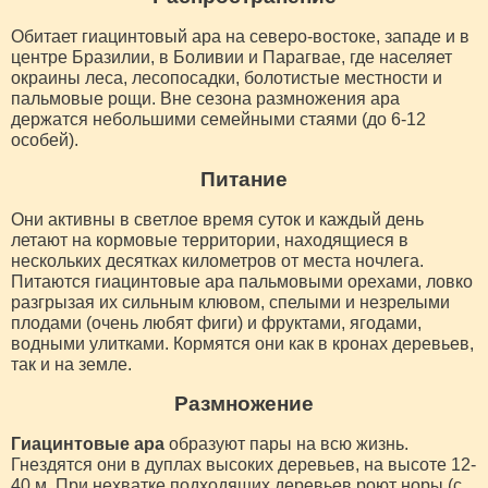
Обитает гиацинтовый ара на северо-востоке, западе и в
центре Бразилии, в Боливии и Парагвае, где населяет
окраины леса, лесопосадки, болотистые местности и
пальмовые рощи. Вне сезона размножения ара
держатся небольшими семейными стаями (до 6-12
особей).
Питание
Они активны в светлое время суток и каждый день
летают на кормовые территории, находящиеся в
нескольких десятках километров от места ночлега.
Питаются гиацинтовые ара пальмовыми орехами, ловко
разгрызая их сильным клювом, спелыми и незрелыми
плодами (очень любят фиги) и фруктами, ягодами,
водными улитками. Кормятся они как в кронах деревьев,
так и на земле.
Размножение
Гиацинтовые ара
образуют пары на всю жизнь.
Гнездятся они в дуплах высоких деревьев, на высоте 12-
40 м. При нехватке подходящих деревьев роют норы (с