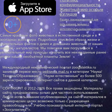
Политика
конфиденциальности
Животный мир особым
взглядом
Раздел, предназначенный для
пользования людьми с
интеллектуальными нарушениями
Самые красивые фото животных в естественной среде и в
зоопарках всего мира. Подробные описания образа жизни и
удивительных фактов о диких и домашних животных от наших
авторов - натуралистов. Мы поможем вам погрузиться в
увлекательный мир природы и изучить все неизведанные ранее
уголки нашей необъятной планеты Земля!
Международный некоммерческий портал zoogalaktika.ru
занимает первое место
рейтинга mail.ru
в категории "Наука/
Техника/Образование" - "Науки естественные" из более 500
зарегистрированных интернет сайтов в данной категории.
COPYRIGHT © 2012-2026 Все права защищены. Материалы
сайта предназначены только для частного использования.
Любое использование опубликованных на сайте материалов в
коммерческих целях возможно только с разрешения
правообладателя: Учебно-познавательный интернет-портал
®
«Зоогалактика
».