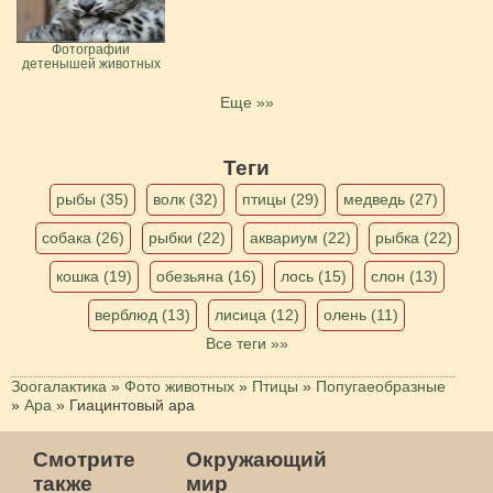
Фотографии
детенышей животных
Еще »»
Теги
рыбы (35)
волк (32)
птицы (29)
медведь (27)
собака (26)
рыбки (22)
аквариум (22)
рыбка (22)
кошка (19)
обезьяна (16)
лось (15)
слон (13)
верблюд (13)
лисица (12)
олень (11)
Все теги »»
Зоогалактика
»
Фото животных
»
Птицы
»
Попугаеобразные
»
Ара
»
Гиацинтовый ара
Смотрите
Окружающий
также
мир