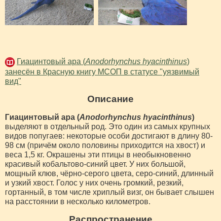
Гиацинтовый ара (
Anodorhynchus hyacinthinus
)
занесён в Красную книгу МСОП в статусе "уязвимый
вид"
Описание
Гиацинтовый ара (
Anodorhynchus hyacinthinus
)
выделяют в отдельный род. Это один из самых крупных
видов попугаев: некоторые особи достигают в длину 80-
98 см (причём около половины приходится на хвост) и
веса 1,5 кг. Окрашены эти птицы в необыкновенно
красивый кобальтово-синий цвет. У них большой,
мощный клюв, чёрно-серого цвета, серо-синий, длинный
и узкий хвост. Голос у них очень громкий, резкий,
гортанный, в том числе хриплый визг, он бывает слышен
на расстоянии в несколько километров.
Распространение