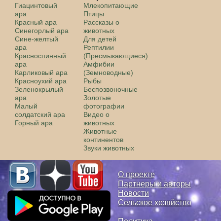
Гиацинтовый
Млекопитающие
ара
Птицы
Красный ара
Рассказы о
Синегорлый ара
животных
Сине-желтый
Для детей
ара
Рептилии
Красноспинный
(Пресмыкающиеся)
ара
Амфибии
Карликовый ара
(Земноводные)
Красноухий ара
Рыбы
Зеленокрылый
Беспозвоночные
ара
Золотые
Малый
фотографии
солдатский ара
Видео о
Горный ара
животных
Животные
континентов
Звуки животных
О проекте
Партнеры и авторы
Новости
Сельское хозяйство