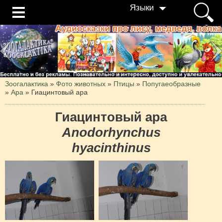
Языки
Зоогалактика
»
Фото животных
»
Птицы
»
Попугаеобразные
»
Ара
»
Гиацинтовый ара
Гиацинтовый ара
Anodorhynchus
hyacinthinus