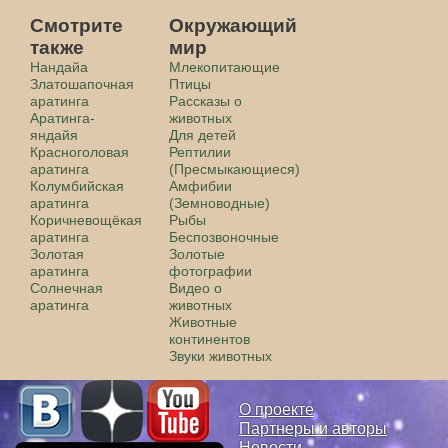
Смотрите
Окружающий
также
мир
Нандайа
Млекопитающие
Златошапочная
Птицы
аратинга
Рассказы о
Аратинга-
животных
яндайя
Для детей
Красноголовая
Рептилии
аратинга
(Пресмыкающиеся)
Колумбийская
Амфибии
аратинга
(Земноводные)
Коричневощёкая
Рыбы
аратинга
Беспозвоночные
Золотая
Золотые
аратинга
фотографии
Солнечная
Видео о
аратинга
животных
Животные
континентов
Звуки животных
О проекте
Партнеры и авторы
Новости