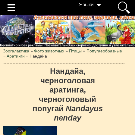
Языки
Зоогалактика
»
Фото животных
»
Птицы
»
Попугаеобразные
»
Аратинги
»
Нандайа
Нандайа,
черноголовая
аратинга,
черноголовый
попугай
Nandayus
nenday