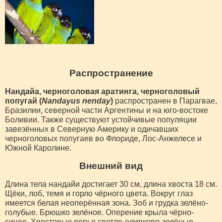
Распространение
Нандайа, черноголовая аратинга, черноголовый
попугай (
Nandayus nenday
)
распространен в Парагвае,
Бразилии, северной части Аргентины и на юго-востоке
Боливии. Также существуют устойчивые популяции
завезённых в Северную Америку и одичавших
черноголовых попугаев во Флориде, Лос-Анжелесе и
Южной Каролине.
Внешний вид
Длина тела нандайи достигает 30 см, длина хвоста 18 см.
Щёки, лоб, темя и горло чёрного цвета. Вокруг глаз
имеется белая неоперённая зона. Зоб и грудка зелёно-
голубые. Брюшко зелёное. Оперение крыла чёрно-
синее. Хвостовые перья светло-оливково-зелёные.