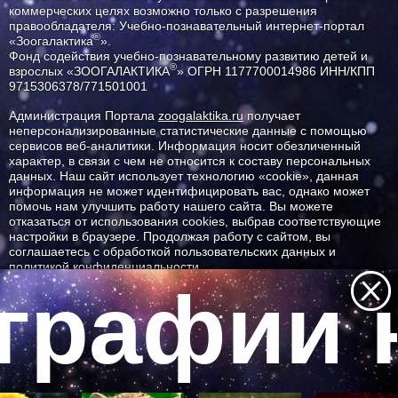
коммерческих целях возможно только с разрешения
правообладателя: Учебно-познавательный интернет-портал
®
«Зоогалактика
».
Фонд содействия учебно-познавательному развитию детей и
®
взрослых «ЗООГАЛАКТИКА
» ОГРН 1177700014986 ИНН/КПП
9715306378/771501001
Администрация Портала
zoogalaktika.ru
получает
неперсонализированные статистические данные с помощью
сервисов веб-аналитики. Информация носит обезличенный
характер, в связи с чем не относится к составу персональных
данных. Наш сайт использует технологию «cookie», данная
информация не может идентифицировать вас, однако может
помочь нам улучшить работу нашего сайта. Вы можете
отказаться от использования cookies, выбрав соответствующие
настройки в браузере. Продолжая работу с сайтом, вы
соглашаетесь с обработкой пользовательских данных и
политикой конфиденциальности.
графии н
ID ресурса: 3220
Все самое интересное