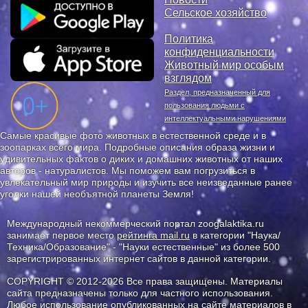
Сельское хозяйство
Политика
конфиденциальности
Животный мир особым
взглядом
Раздел, предназначенный для
пользования людьми с
интеллектуальными нарушениями
Самые красивые фото животных в естественной среде и в
зоопарках всего мира. Подробные описания образа жизни и
удивительных фактов о диких и домашних животных от наших
авторов - натуралистов. Мы поможем вам погрузиться в
увлекательный мир природы и изучить все неизведанные ранее
уголки нашей необъятной планеты Земля!
Международный некоммерческий портал zoogalaktika.ru
занимает первое место
рейтинга mail.ru
в категории "Наука/
Техника/Образование" - "Науки естественные" из более 500
зарегистрированных интернет сайтов в данной категории.
COPYRIGHT © 2012-2026 Все права защищены. Материалы
сайта предназначены только для частного использования.
Любое использование опубликованных на сайте материалов в