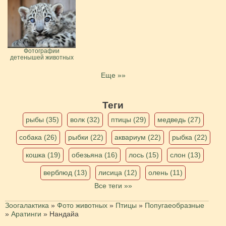
Фотографии
детенышей животных
Еще »»
Теги
рыбы (35)
волк (32)
птицы (29)
медведь (27)
собака (26)
рыбки (22)
аквариум (22)
рыбка (22)
кошка (19)
обезьяна (16)
лось (15)
слон (13)
верблюд (13)
лисица (12)
олень (11)
Все теги »»
Зоогалактика
»
Фото животных
»
Птицы
»
Попугаеобразные
»
Аратинги
»
Нандайа