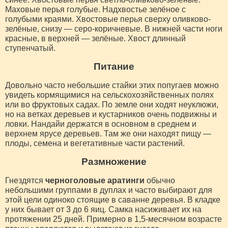
Маховые перья голубые. Надхвостье зелёное с
голубыми краями. Хвостовые перья сверху оливково-
зелёные, снизу — серо-коричневые. В нижней части ноги
красные, в верхней — зелёные. Хвост длинный
ступенчатый.
Питание
Довольно часто небольшие стайки этих попугаев можно
увидеть кормящимися на сельскохозяйственных полях
или во фруктовых садах. По земле они ходят неуклюжи,
но на ветках деревьев и кустарников очень подвижны и
ловки. Нандайи держатся в основном в среднем и
верхнем ярусе деревьев. Там же они находят пищу —
плоды, семена и вегетативные части растений.
Размножение
Гнездятся
черноголовые аратинги
обычно
небольшими группами в дуплах и часто выбирают для
этой цели одиноко стоящие в саванне деревья. В кладке
у них бывает от 3 до 6 яиц. Самка насиживает их на
протяжении 25 дней. Примерно в 1,5-месячном возрасте