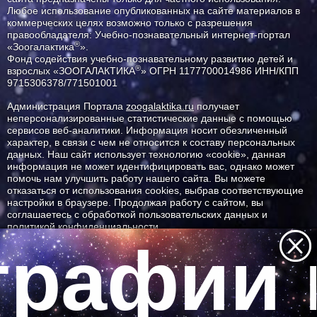
Любое использование опубликованных на сайте материалов в
коммерческих целях возможно только с разрешения
правообладателя: Учебно-познавательный интернет-портал
®
«Зоогалактика
».
Фонд содействия учебно-познавательному развитию детей и
®
взрослых «ЗООГАЛАКТИКА
» ОГРН 1177700014986 ИНН/КПП
9715306378/771501001
Администрация Портала
zoogalaktika.ru
получает
неперсонализированные статистические данные с помощью
сервисов веб-аналитики. Информация носит обезличенный
характер, в связи с чем не относится к составу персональных
данных. Наш сайт использует технологию «cookie», данная
информация не может идентифицировать вас, однако может
помочь нам улучшить работу нашего сайта. Вы можете
отказаться от использования cookies, выбрав соответствующие
настройки в браузере. Продолжая работу с сайтом, вы
соглашаетесь с обработкой пользовательских данных и
политикой конфиденциальности.
рафии 
ID ресурса: 523