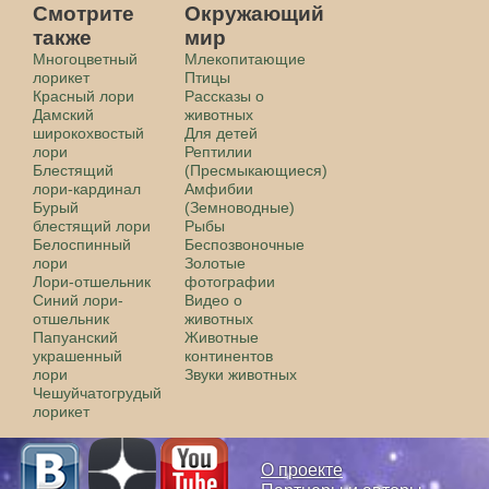
Смотрите
Окружающий
также
мир
Многоцветный
Млекопитающие
лорикет
Птицы
Красный лори
Рассказы о
Дамский
животных
широкохвостый
Для детей
лори
Рептилии
Блестящий
(Пресмыкающиеся)
лори-кардинал
Амфибии
Бурый
(Земноводные)
блестящий лори
Рыбы
Белоспинный
Беспозвоночные
лори
Золотые
Лори-отшельник
фотографии
Синий лори-
Видео о
отшельник
животных
Папуанский
Животные
украшенный
континентов
лори
Звуки животных
Чешуйчатогрудый
лорикет
О проекте