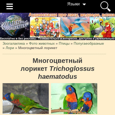
Языки
Зоогалактика
»
Фото животных
»
Птицы
»
Попугаеобразные
»
Лори
»
Многоцветный лорикет
Многоцветный
лорикет
Trichoglossus
haematodus