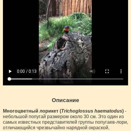
Описание
Многоцветный лорикет (
Trichoglossus haematodus
)
-
небольшой попугай размером около 30 см. Это один из
самых известных представителей группы попугаев-лори,
отличающийся чрезвычайно нарядной окраской,