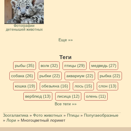
Фотографии
детенышей животных
Еще »»
Теги
рыбы (35)
волк (32)
птицы (29)
медведь (27)
собака (26)
рыбки (22)
аквариум (22)
рыбка (22)
кошка (19)
обезьяна (16)
лось (15)
слон (13)
верблюд (13)
лисица (12)
олень (11)
Все теги »»
Зоогалактика
»
Фото животных
»
Птицы
»
Попугаеобразные
»
Лори
»
Многоцветный лорикет