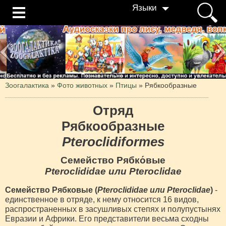
Языки
Зоогалактика
»
Фото животных
»
Птицы
»
Рябкообразные
Отряд
Рябкообразные
Pteroclidiformes
Семейство Рябко́вые
Pteroclididae или Pteroclidae
Семейство Рябковые (
Pteroclididae или Pteroclidae
)
-
единственное в отряде, к нему относится 16 видов,
распространенных в засушливых степях и полупустынях
Евразии и Африки. Его представители весьма сходны