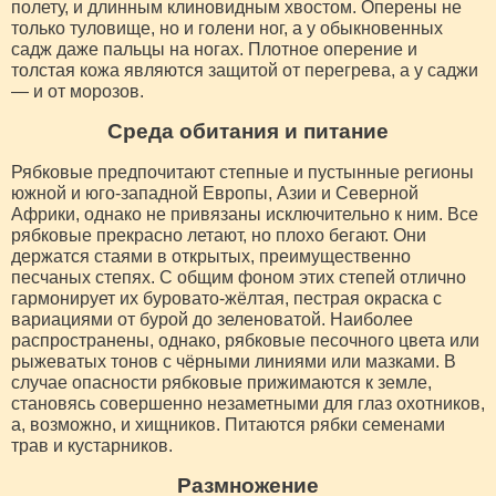
полету, и длинным клиновидным хвостом. Оперены не
только туловище, но и голени ног, а у обыкновенных
садж даже пальцы на ногах. Плотное оперение и
толстая кожа являются защитой от перегрева, а у саджи
— и от морозов.
Среда обитания и питание
Рябковые предпочитают степные и пустынные регионы
южной и юго-западной Европы, Азии и Северной
Африки, однако не привязаны исключительно к ним. Все
рябковые прекрасно летают, но плохо бегают. Они
держатся стаями в открытых, преимущественно
песчаных степях. С общим фоном этих степей отлично
гармонирует их буровато-жёлтая, пестрая окраска с
вариациями от бурой до зеленоватой. Наиболее
распространены, однако, рябковые песочного цвета или
рыжеватых тонов с чёрными линиями или мазками. В
случае опасности рябковые прижимаются к земле,
становясь совершенно незаметными для глаз охотников,
а, возможно, и хищников. Питаются рябки семенами
трав и кустарников.
Размножение