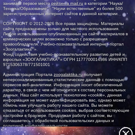
занимает первое место
рейтинга mail.ru
в категории "Наука/
Техника/Образование" - "Науки естественные" из более 500
зарегистрированных интернет сайтов в данной категории.
COPYRIGHT © 2012-2026 Все права защищены. Материалы
сайта предназначены только для частного использования.
Любое использование опубликованных на сайте материалов в
коммерческих целях возможно только с разрешения
правообладателя: Учебно-познавательный интернет-портал
®
«Зоогалактика
».
Фонд содействия учебно-познавательному развитию детей и
®
взрослых «ЗООГАЛАКТИКА
» ОГРН 1177700014986 ИНН/КПП
9715306378/771501001
Администрация Портала
zoogalaktika.ru
получает
неперсонализированные статистические данные с помощью
сервисов веб-аналитики. Информация носит обезличенный
характер, в связи с чем не относится к составу персональных
данных. Наш сайт использует технологию «cookie», данная
информация не может идентифицировать вас, однако может
помочь нам улучшить работу нашего сайта. Вы можете
отказаться от использования cookies, выбрав соответствующие
настройки в браузере. Продолжая работу с сайтом, вы
соглашаетесь с обработкой пользовательских данных и
политикой конфиденциальности.