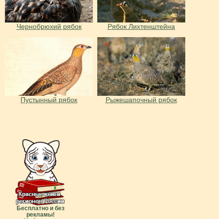
Чернобрюхий рябок
Рябок Лихтенштейна
Пустынный рябок
Рыжешапочный рябок
Бесплатно и без
рекламы!