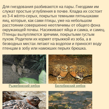
Для гнездования разбиваются на пары. Гнездами им
служат простые углубления в почве. Кладка их состоит
из 3-4 жёлто-серых, покрытых темными пятнышками
яиц, которые, как сами птицы, уже на небольшом
расстоянии совершенно неотличимы от общего фона
окружающей почвы. Насиживают яйца и самка, и самец.
Птенцы вылупляются зрячими, покрытыми густым
пухом. Родители их кормят отрыжкой из зоба, а в
безводных местах летают на водопои и приносят воду
птенцам в зобу или намокших перьях брюшка.
Рыжебрюхий рябок
Белобрюхий рябок