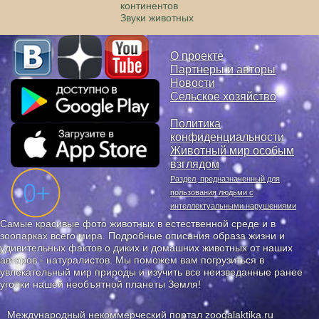
континентов
Звуки животных
О проекте
Партнеры и авторы
Новости
Сельское хозяйство
Политика
конфиденциальности
Животный мир особым
взглядом
Раздел, предназначенный для
пользования людьми с
интеллектуальными нарушениями
Самые красивые фото животных в естественной среде и в
зоопарках всего мира. Подробные описания образа жизни и
удивительных фактов о диких и домашних животных от наших
авторов - натуралистов. Мы поможем вам погрузиться в
увлекательный мир природы и изучить все неизведанные ранее
уголки нашей необъятной планеты Земля!
Международный некоммерческий портал zoogalaktika.ru