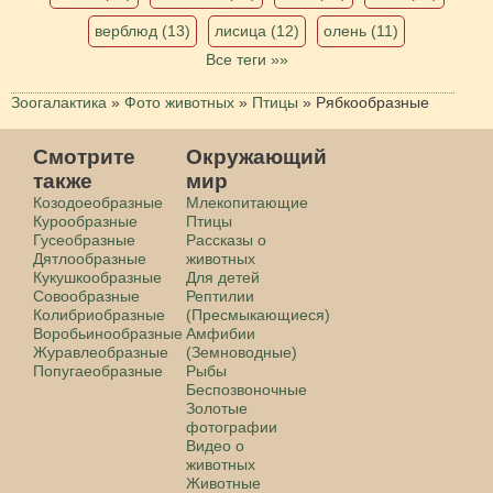
верблюд (13)
лисица (12)
олень (11)
Все теги »»
Зоогалактика
»
Фото животных
»
Птицы
»
Рябкообразные
Смотрите
Окружающий
также
мир
Козодоеобразные
Млекопитающие
Курообразные
Птицы
Гусеобразные
Рассказы о
Дятлообразные
животных
Кукушкообразные
Для детей
Совообразные
Рептилии
Колибриобразные
(Пресмыкающиеся)
Воробьинообразные
Амфибии
Журавлеобразные
(Земноводные)
Попугаеобразные
Рыбы
Беспозвоночные
Золотые
фотографии
Видео о
животных
Животные