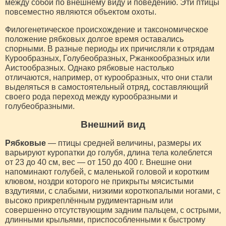
между собой по внешнему виду и поведению. Эти птицы
повсеместно являются объектом охоты.
Филогенетическое происхождение и таксономическое
положение рябковых долгое время оставались
спорными. В разные периоды их причисляли к отрядам
Курообразных, Голубеобразных, Ржанкообразных или
Аистообразных. Однако рябковые настолько
отличаются, например, от курообразных, что они стали
выделяться в самостоятельный отряд, составляющий
своего рода переход между курообразными и
голубеобразными.
Внешний вид
Рябковые
— птицы средней величины, размеры их
варьируют куропатки до голубя, длина тела колеблется
от 23 до 40 см, вес — от 150 до 400 г. Внешне они
напоминают голубей, с маленькой головой и коротким
клювом, ноздри которого не прикрыты мясистыми
вздутиями, с слабыми, низкими короткопалыми ногами, с
высоко прикреплённым рудиментарным или
совершенно отсутствующим задним пальцем, с острыми,
длинными крыльями, приспособленными к быстрому