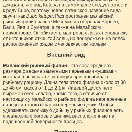
доказали, что род Ketupa на самом деле следует отнести
к роду Bubo, поэтому новое латинское название вида
звучит как
Bubo ketupu
. Распространен малайский
рыбный филин на юге Мьянмы, на островах Борнео,
Бали, Ява и Суматра, а также на Малайском
полуострове. Он обитает в мангровых лесах неподалеку
от источников открытой воды, на побережье и на полях,
расположенных рядом с человеческим жильем.
Внешний вид
Малайский рыбный филин
- это сова среднего
размера с весьма заметными перьевыми «ушками»,
которая в результате эволюции приспособилась к
рыбному рациону. Длина тела этого филина около от 38
до 48 см, масса от 1 до 2,1 кг. Лицевой диск у него
выражен очень слабо, кроме того, в отличие от
настоящих у малайского рыбного филина неоперенные
пальцы и только отчасти оперенные цевки. Чтобы
удерживать скользкую добычу у рыбных филинов есть
специальные роговые щипики, расположенные на
подошвенной поверхности пальцев.