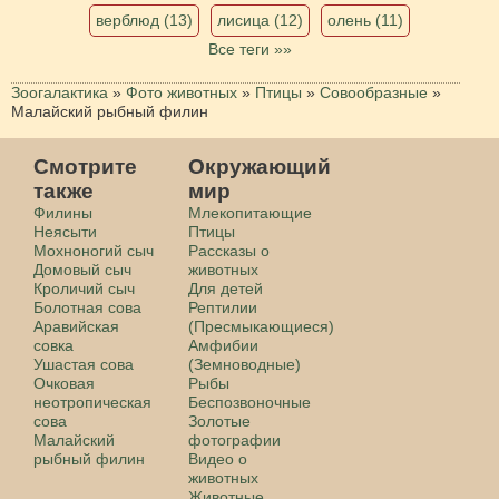
верблюд (13)
лисица (12)
олень (11)
Все теги »»
Зоогалактика
»
Фото животных
»
Птицы
»
Совообразные
»
Малайский рыбный филин
Смотрите
Окружающий
также
мир
Филины
Млекопитающие
Неясыти
Птицы
Мохноногий сыч
Рассказы о
Домовый сыч
животных
Кроличий сыч
Для детей
Болотная сова
Рептилии
Аравийская
(Пресмыкающиеся)
совка
Амфибии
Ушастая сова
(Земноводные)
Очковая
Рыбы
неотропическая
Беспозвоночные
сова
Золотые
Малайский
фотографии
рыбный филин
Видео о
животных
Животные