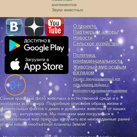
континентов
Звуки животных
О проекте
Партнеры и авторы
Новости
Сельское хозяйство
Политика
конфиденциальности
Животный мир особым
взглядом
Раздел, предназначенный для
пользования людьми с
интеллектуальными нарушениями
Самые красивые фото животных в естественной среде и в
зоопарках всего мира. Подробные описания образа жизни и
удивительных фактов о диких и домашних животных от наших
авторов - натуралистов. Мы поможем вам погрузиться в
увлекательный мир природы и изучить все неизведанные ранее
уголки нашей необъятной планеты Земля!