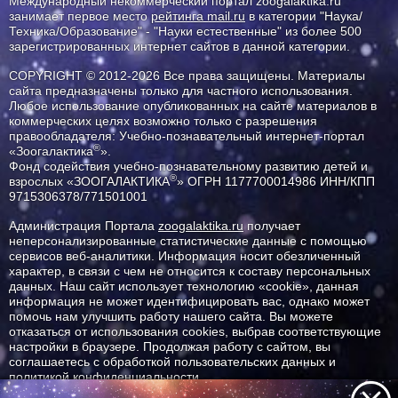
Международный некоммерческий портал zoogalaktika.ru
занимает первое место
рейтинга mail.ru
в категории "Наука/
Техника/Образование" - "Науки естественные" из более 500
зарегистрированных интернет сайтов в данной категории.
COPYRIGHT © 2012-2026 Все права защищены. Материалы
сайта предназначены только для частного использования.
Любое использование опубликованных на сайте материалов в
коммерческих целях возможно только с разрешения
правообладателя: Учебно-познавательный интернет-портал
®
«Зоогалактика
».
Фонд содействия учебно-познавательному развитию детей и
®
взрослых «ЗООГАЛАКТИКА
» ОГРН 1177700014986 ИНН/КПП
9715306378/771501001
Администрация Портала
zoogalaktika.ru
получает
неперсонализированные статистические данные с помощью
сервисов веб-аналитики. Информация носит обезличенный
характер, в связи с чем не относится к составу персональных
данных. Наш сайт использует технологию «cookie», данная
информация не может идентифицировать вас, однако может
помочь нам улучшить работу нашего сайта. Вы можете
отказаться от использования cookies, выбрав соответствующие
настройки в браузере. Продолжая работу с сайтом, вы
соглашаетесь с обработкой пользовательских данных и
политикой конфиденциальности.