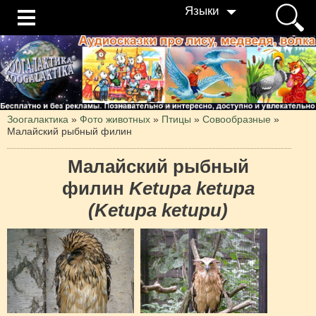
Языки
Зоогалактика
»
Фото животных
»
Птицы
»
Совообразные
»
Малайский рыбный филин
Малайский рыбный
филин
Ketupa ketupa
(Ketupa ketupu)