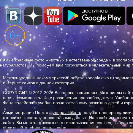
Наши приложения. Бесплатно и бе
Самые красивые фото животных в естественной среде и в зоопарка
натуралистов. Мы поможем вам погрузиться в увлекательный мир 
Международный некоммерческий портал zoogalaktika.ru занимае
интернет сайтов в данной категории.
COPYRIGHT © 2012-2026 Все права защищены. Материалы сайта 
целях возможно только с разрешения правообладателя: Учебно-
Фонд содействия учебно-познавательному развитию детей и вз
Администрация Портала
zoogalaktika.ru
получает неперсонализир
относится к составу персональных данных. Наш сайт использует
сайта. Вы можете отказаться от использования cookies, выбрав 
политикой конфиденциальности.