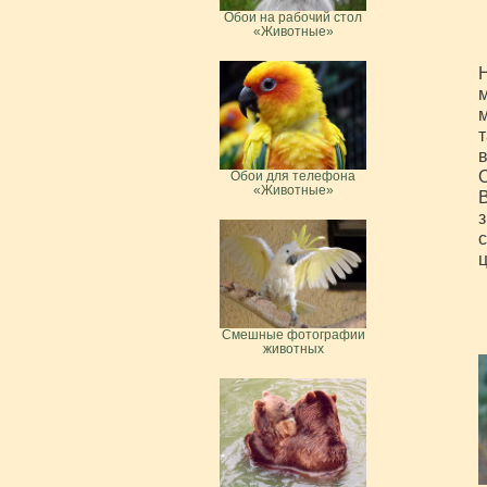
Обои на рабочий стол
«Животные»
м
т
в
О
Обои для телефона
«Животные»
В
з
с
ц
Смешные фотографии
животных