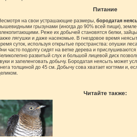
Питание
Несмотря на свои устрашающие размеры,
бородатая неяс
мышевидными грызунами (иногда до 90% всей пищи), земл
лекопитающими. Реже их добычей становятся белки, зайцы
акже лягушки и даже насекомые. В гнездовое время неясыт
ремя суток, используя открытые пространства: опушки лес
ни часто подолгу сидят на ветке дерева и прислушиваются
еликолепно развитый слух и большой лицевой диск позвол
вуки и запеленговать добычу. Бородатая неясыть может ус
нега толщиной до 45 см. Добычу сова хватает когтями и, ес
еликом.
Читайте также: