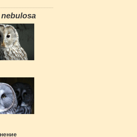
x nebulosa
анение