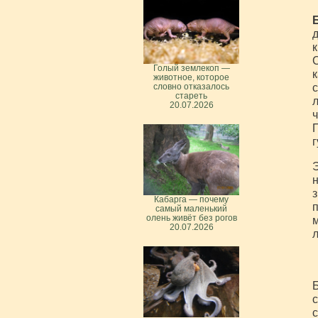
д
к
С
Голый землекоп —
к
животное, которое
с
словно отказалось
стареть
л
20.07.2026
ч
П
г
Э
н
з
Кабарга — почему
самый маленький
олень живёт без рогов
м
20.07.2026
л
Б
с
с