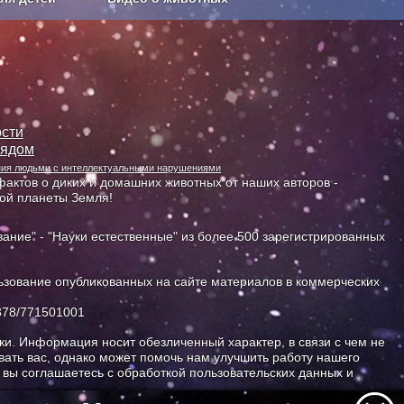
Сельское хозяйство
сти
лядом
ания людьми с интеллектуальными нарушениями
актов о диких и домашних животных от наших авторов -
ной планеты Земля!
ание" - "Науки естественные" из более 500 зарегистрированных
зование опубликованных на сайте материалов в коммерческих
378/771501001
и. Информация носит обезличенный характер, в связи с чем не
ать вас, однако может помочь нам улучшить работу нашего
, вы соглашаетесь с обработкой пользовательских данных и