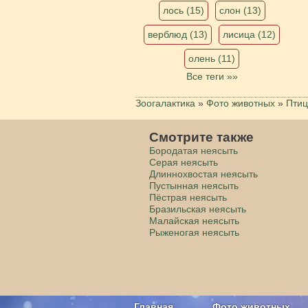
лось (15)
слон (13)
верблюд (13)
лисица (12)
олень (11)
Все теги »»
Зоогалактика
»
Фото животных
»
Пти
Смотрите также
Бородатая неясыть
Серая неясыть
Длиннохвостая неясыть
Пустынная неясыть
Пёстрая неясыть
Бразильская неясыть
Малайская неясыть
Рыженогая неясыть
Главная
Фото животных