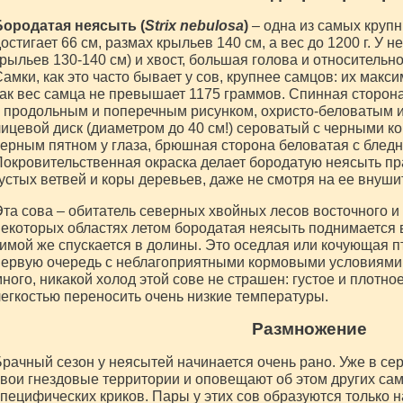
Бородатая неясыть (
Strix nebulosa
)
– одна из самых крупн
остигает 66 см, размах крыльев 140 см, а вес до 1200 г. У 
рыльев 130-140 см) и хвост, большая голова и относительн
амки, как это часто бывает у сов, крупнее самцов: их макси
ак вес самца не превышает 1175 граммов. Спинная сторон
 продольным и поперечным рисунком, охристо-беловатым 
ицевой диск (диаметром до 40 см!) сероватый с черными к
ерным пятном у глаза, брюшная сторона беловатая с блед
окровительственная окраска делает бородатую неясыть пр
устых ветвей и коры деревьев, даже не смотря на ее внуш
та сова – обитатель северных хвойных лесов восточного и
екоторых областях летом бородатая неясыть поднимается в
имой же спускается в долины. Это оседлая или кочующая пт
первую очередь с неблагоприятными кормовыми условиями
ного, никакой холод этой сове не страшен: густое и плотно
егкостью переносить очень низкие температуры.
Размножение
рачный сезон у неясытей начинается очень рано. Уже в с
вои гнездовые территории и оповещают об этом других са
пецифических криков. Пары у этих сов образуются только 