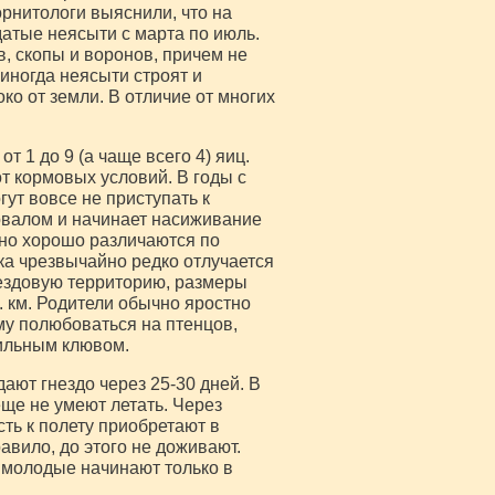
орнитологи выяснили, что на
атые неясыти с марта по июль.
, скопы и воронов, причем не
иногда неясыти строят и
о от земли. В отличие от многих
т 1 до 9 (а чаще всего 4) яиц.
 от кормовых условий. В годы с
ут вовсе не приступать к
рвалом и начинает насиживание
чно хорошо различаются по
ка чрезвычайно редко отлучается
нездовую территорию, размеры
в. км. Родители обычно яростно
му полюбоваться на птенцов,
сильным клювом.
ют гнездо через 25-30 дней. В
еще не умеют летать. Через
ть к полету приобретают в
авило, до этого не доживают.
 молодые начинают только в