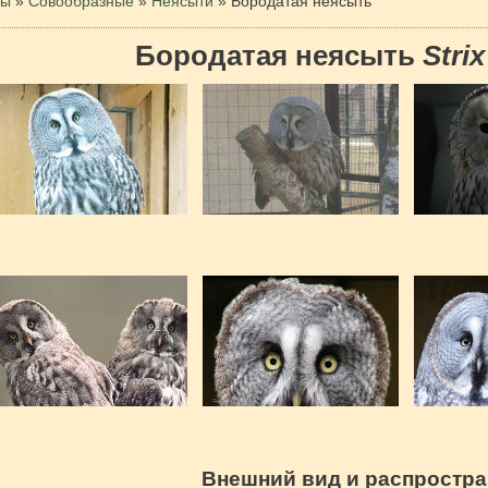
цы
»
Совообразные
»
Неясыти
»
Бородатая неясыть
Бородатая неясыть
Stri
Внешний вид и распростр