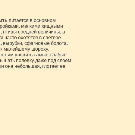
ыть
питается в основном
еройками, мелкими хищными
, птицы средней величины, а
и часто охотятся в светлое
а, вырубки, сфагновые болота.
 к малейшему шороху.
яет им уловить самые слабые
лышать полевку даже под слоем
ли она небольшая, глотает ее