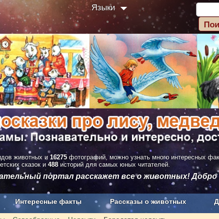
Языки
дов животных и
16275
фотографий, можно узнать много интересных фа
етских сказок и
488
историй для самых юных читателей.
вательный портал расскажет все о животных! Добро
Интересные факты
Рассказы о животных
Д
з рекламы
О проекте