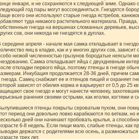
онце января, и не сохраняются к следующей зиме. Однако 
ледующий год пары могут воссоединяться. Гнездятся бород
аще всего они используют старые гнезда ястребов, канюков
обавляют туда никакого растительного материала. Правда, 
обственные гнезда на вершинах сломанных деревьев, высок
ругих сов, они никогда не гнездятся в дуплах.
 середине апреля - начале мая самка откладывает в гнездо о
оличество яиц в кладке, как и у многих других сов, зависит
собо низкой численностью грызунов бородатые неясыти мог
нездованию. Самка откладывает яйца с двухдневным инте
осле откладки первого яйца, поэтому птенцы в гнезде обы
азмерам. Инкубация продолжается 28-36 дней, причем сам
 гнезда. Самец снабжает ее и птенцов пищей и охраняет г
оторой зависят от обилия корма и варьируют от 0,5 до 25 к
ащищают свое гнездо и могут нанести человеку, захотевше
ерьезные ранения своими острыми, как иголки, когтями и 
ылупившиеся птенцы покрыты сероватым пухом, они покида
тот период они довольно ловко карабкаются по веткам, но 
есколько дней они начинают пробовать крылья, а способнос
озрасте 6-8 недель. Если пищи мало, слабые птенцы, как пр
ыводки держатся с родителями всю осень, а размножаться
озрасте трех лет.