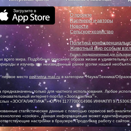
з рекламы
О проекте
О проекте
Партнеры и авторы
Новости
Сельское хозяйство
Политика конфиденциально
Животный мир особым взг
Раздел, предназначенный для пользов
х всего мира. Подробные описания образа жизни и удивительных ф
природы и изучить все неизведанные ранее уголки нашей необъят
т первое место
рейтинга mail.ru
в категории "Наука/Техника/Образов
предназначены только для частного использования. Любое исполь
®
познавательный интернет-портал «Зоогалактика
».
®
рослых «ЗООГАЛАКТИКА
» ОГРН 1177700014986 ИНН/КПП 9715306
ованные статистические данные с помощью сервисов веб-аналитик
 технологию «cookie», данная информация не может идентифициров
соответствующие настройки в браузере. Продолжая работу с сайтом