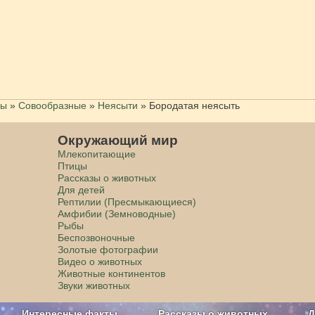
цы
»
Совообразные
»
Неясыти
»
Бородатая неясыть
Окружающий мир
Млекопитающие
Птицы
Рассказы о животных
Для детей
Рептилии (Пресмыкающиеся)
Амфибии (Земноводные)
Рыбы
Беспозвоночные
Золотые фотографии
Видео о животных
Животные континентов
Звуки животных
Интересные факты
Рассказы о животных
Д