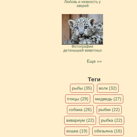
Любовь и нежность у
зверей
Фотографии
детенышей животных
Еще »»
Теги
рыбы (35)
волк (32)
птицы (29)
медведь (27)
собака (26)
рыбки (22)
аквариум (22)
рыбка (22)
кошка (19)
обезьяна (16)