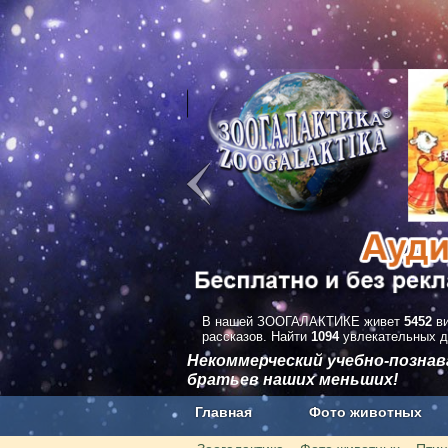
В нашей ЗООГАЛАКТИКЕ живет
5452
ви
рассказов. Найти
1094
увлекательных д
Некоммерческий учебно-позна
братьев наших меньших!
Главная
Фото животных
Наши приложения. Бесплатно и бе