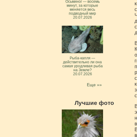
Осьминог — восемь
к
минут, за которые
с
меняется весь
подводный мир
Ч
20.07.2026
д
с
д
В
К
о
Рыба-капля —
г
действительно ли она
п
самая уродливая рыба
на Земле?
р
20.07.2026
с
к
Еще »»
з
с
Лучшие фото
В
э
н
в
В
в