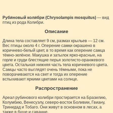
Руби́новый коли́бри (Chrysolampis mosquitus)
— вид
птиц из рода Колибри.
Описание
Длина тела составляет 9 см, размах крыльев — 12 см.
Вес птицы около 4 г. Оперение самки окрашено в
коричнево-белый цвет, в то время как оперение самца
тёмно-зелёное. Макушка и затылок ярко-красные, на
горле и груди блестящие перья золотисто-оранжевого
цвета. Остальная нижняя часть тела коричневого цвета.
Самцы часто выглядят очень тёмными, пока не
поворачиваются на свет и тогда их оперение
вспыхивают яркими цветами на солнце.
Распространение
Ареал рубинового колибри простирается на Бразилию,
Колумбию, Венесуэлу, северо-восток Боливии, Гвиану,
Тринидад и Тобаго. Они живут в основном в лесах, а
также в буше и саванне.