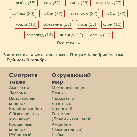
рыбы (35)
волк (32)
птицы (29)
медведь (27)
собака (26)
рыбки (22)
аквариум (22)
рыбка (22)
кошка (19)
обезьяна (16)
лось (15)
слон (13)
верблюд (13)
лисица (12)
олень (11)
Все теги »»
Зоогалактика
»
Фото животных
»
Птицы
»
Колибриобразные
»
Рубиновый колибри
Смотрите
Окружающий
также
мир
Амазилия
Млекопитающие
Лессона
Птицы
Вилохвостый
Рассказы о
колибри
животных
Колибри-якобин
Для детей
Обыкновенный
Рептилии
архилохус
(Пресмыкающиеся)
Крошечный
Амфибии
колибри
(Земноводные)
Рубиновый
Рыбы