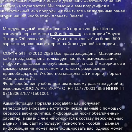
удивительных фактов о диких и домашних животных от наших
авторов - натуралистов. Мы поможем вам погрузиться в
увлекательный мир природы и изучить все неизведанные ранее
уголки нашей необъятной планеты Земля!
Международный некоммерческий портал zoogalaktika.ru
занимает первое место
рейтинга mail.ru
в категории "Наука/
Техника/Образование" - "Науки естественные" из более 500
зарегистрированных интернет сайтов в данной категории.
COPYRIGHT © 2012-2026 Все права защищены. Материалы
сайта предназначены только для частного использования.
Любое использование опубликованных на сайте материалов в
коммерческих целях возможно только с разрешения
правообладателя: Учебно-познавательный интернет-портал
®
«Зоогалактика
».
Фонд содействия учебно-познавательному развитию детей и
®
взрослых «ЗООГАЛАКТИКА
» ОГРН 1177700014986 ИНН/КПП
9715306378/771501001
Администрация Портала
zoogalaktika.ru
получает
неперсонализированные статистические данные с помощью
сервисов веб-аналитики. Информация носит обезличенный
характер, в связи с чем не относится к составу персональных
данных. Наш сайт использует технологию «cookie», данная
информация не может идентифицировать вас, однако может