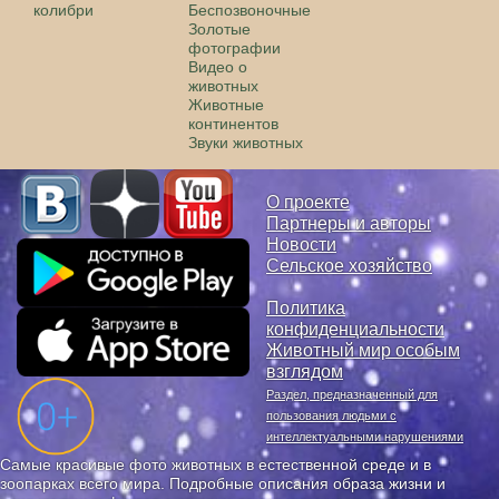
колибри
Беспозвоночные
Золотые
фотографии
Видео о
животных
Животные
континентов
Звуки животных
О проекте
Партнеры и авторы
Новости
Сельское хозяйство
Политика
конфиденциальности
Животный мир особым
взглядом
Раздел, предназначенный для
пользования людьми с
интеллектуальными нарушениями
Самые красивые фото животных в естественной среде и в
зоопарках всего мира. Подробные описания образа жизни и