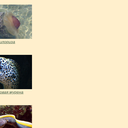
илориза
овая мурена