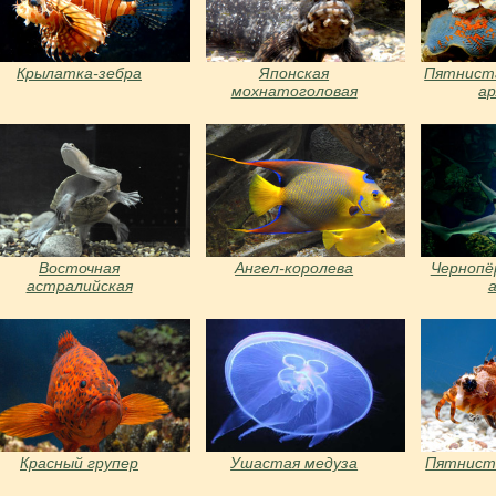
Крылатка-зебра
Японская
Пятниста
мохнатоголовая
ар
собачка
Восточная
Ангел-королева
Чернопё
астралийская
змеиношейная
черепаха
Красный групер
Ушастая медуза
Пятнист