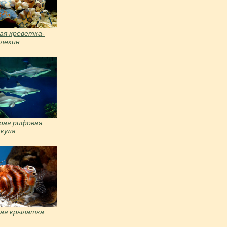
я креветка-
лекин
рая рифовая
акула
ая крылатка