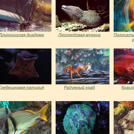
Длинноиглая диадема
Леопардовая мурена
Полосаты
Гребешковая патирия
Радужный краб
Красн