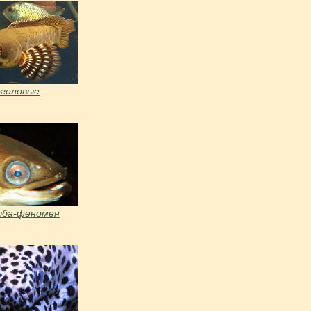
головые
ыба-феномен