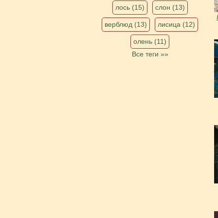
лось (15)
слон (13)
верблюд (13)
лисица (12)
олень (11)
Все теги »»