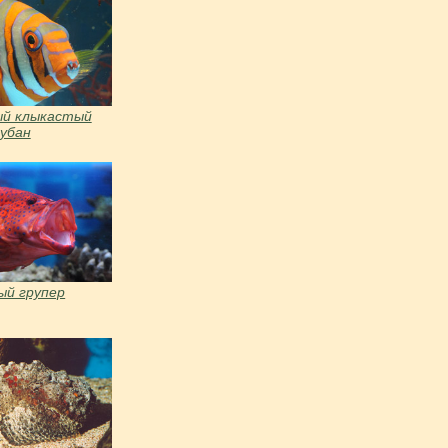
й клыкастый
губан
ый групер