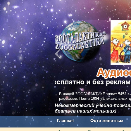
В нашей ЗООГАЛАКТИКЕ живет
5452
ви
рассказов. Найти
1094
увлекательных д
Некоммерческий учебно-позна
братьев наших меньших!
Главная
Фото животных
Наши приложения. Бесплатно и бе