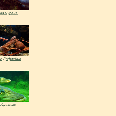
ая мурена
г Дофлейна
образные