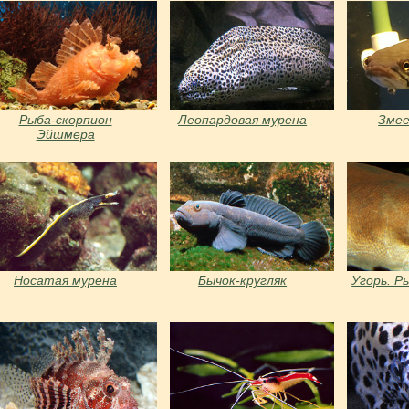
Рыба-скорпион
Леопардовая мурена
Змее
Эйшмера
Носатая мурена
Бычок-кругляк
Угорь. Р