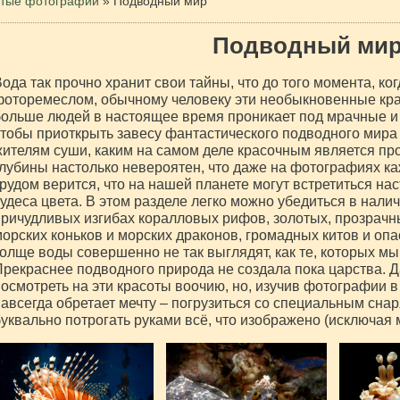
тые фотографии
»
Подводный мир
Подводный ми
ода так прочно хранит свои тайны, что до того момента, к
оторемеслом, обычному человеку эти необыкновенные кра
ольше людей в настоящее время проникает под мрачные и 
тобы приоткрыть завесу фантастического подводного мира
ителям суши, каким на самом деле красочным является пр
лубины настолько невероятен, что даже на фотографиях к
рудом верится, что на нашей планете могут встретиться н
удеса цвета. В этом разделе легко можно убедиться в нали
ричудливых изгибах коралловых рифов, золотых, прозрачн
орских коньков и морских драконов, громадных китов и опа
олще воды совершенно не так выглядят, как те, которых мы
рекраснее подводного природа не создала пока царства. 
осмотреть на эти красоты воочию, но, изучив фотографии в
авсегда обретает мечту – погрузиться со специальным сна
уквально потрогать руками всё, что изображено (исключая м