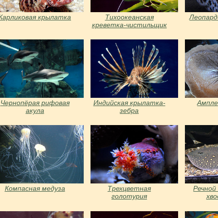
Карликовая крылатка
Тихоокеанская
Леопард
креветка-чистильщик
Чернопёрая рифовая
Индийская крылатка-
Ампле
акула
зебра
Компасная медуза
Трехцветная
Речной
голотурия
хво