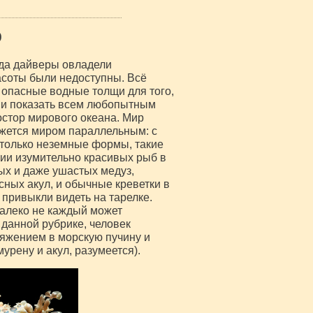
р
огда дайверы овладели
соты были недоступны. Всё
опасные водные толщи для того,
 и показать всем любопытным
остор мирового океана. Мир
ажется миром параллельным: с
астолько неземные формы, такие
чии изумительно красивых рыб в
ых и даже ушастых медуз,
сных акул, и обычные креветки в
 привыкли видеть на тарелке.
Далеко не каждый может
 данной рубрике, человек
ряжением в морскую пучину и
урену и акул, разумеется).