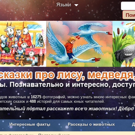
Языки
дов животных и
16275
фотографий, можно узнать много интересных фа
етских сказок и
488
историй для самых юных читателей.
вательный портал расскажет все о животных! Добро
Интересные факты
Рассказы о животных
Д
з рекламы
О проекте