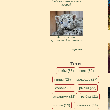
Любовь и нежность у
зверей
Фотографии
детенышей животных
Еще »»
Теги
рыбы (35)
волк (32)
птицы (29)
медведь (27)
собака (26)
рыбки (22)
аквариум (22)
рыбка (22)
кошка (19)
обезьяна (16)