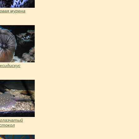
овая мурена
ксидискус
 глазчатый
стокол