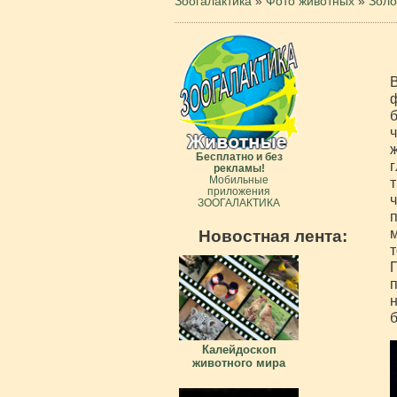
Зоогалактика
»
Фото животных
»
Золо
В
ф
б
ч
ж
Бесплатно и без
г
рекламы!
Мобильные
т
приложения
ч
ЗООГАЛАКТИКА
п
м
Новостная лента:
т
П
п
н
б
Калейдоскоп
животного мира