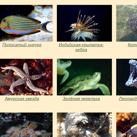
Полосатый хирург
Индийская крылатка-
Кот
зебра
Амурская звезда
Зелёная черепаха
Леопард