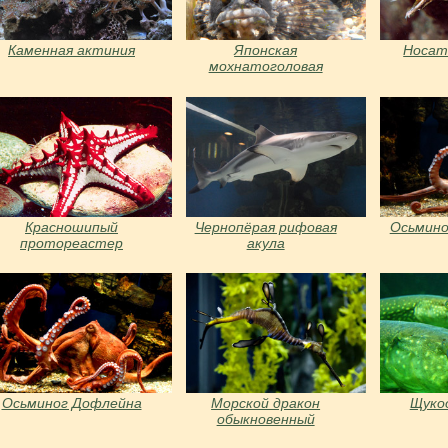
Каменная актиния
Японская
Носат
мохнатоголовая
собачка
Красношипый
Чернопёрая рифовая
Осьмино
протореастер
акула
Осьминог Дофлейна
Морской дракон
Щуко
обыкновенный