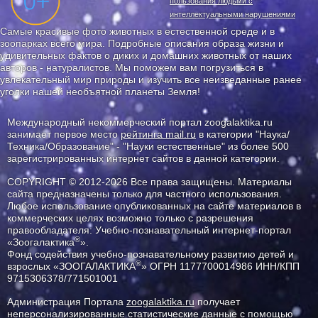
пользования людьми с
интеллектуальными нарушениями
Самые красивые фото животных в естественной среде и в
зоопарках всего мира. Подробные описания образа жизни и
удивительных фактов о диких и домашних животных от наших
авторов - натуралистов. Мы поможем вам погрузиться в
увлекательный мир природы и изучить все неизведанные ранее
уголки нашей необъятной планеты Земля!
Международный некоммерческий портал zoogalaktika.ru
занимает первое место
рейтинга mail.ru
в категории "Наука/
Техника/Образование" - "Науки естественные" из более 500
зарегистрированных интернет сайтов в данной категории.
COPYRIGHT © 2012-2026 Все права защищены. Материалы
сайта предназначены только для частного использования.
Любое использование опубликованных на сайте материалов в
коммерческих целях возможно только с разрешения
правообладателя: Учебно-познавательный интернет-портал
®
«Зоогалактика
».
Фонд содействия учебно-познавательному развитию детей и
®
взрослых «ЗООГАЛАКТИКА
» ОГРН 1177700014986 ИНН/КПП
9715306378/771501001
Администрация Портала
zoogalaktika.ru
получает
неперсонализированные статистические данные с помощью