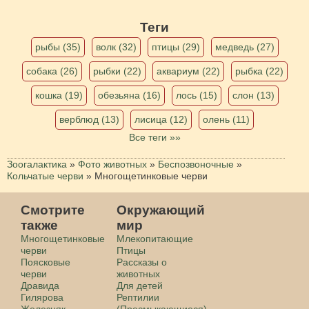
Теги
рыбы (35)
волк (32)
птицы (29)
медведь (27)
собака (26)
рыбки (22)
аквариум (22)
рыбка (22)
кошка (19)
обезьяна (16)
лось (15)
слон (13)
верблюд (13)
лисица (12)
олень (11)
Все теги »»
Зоогалактика
»
Фото животных
»
Беспозвоночные
»
Кольчатые черви
»
Многощетинковые черви
Смотрите
Окружающий
также
мир
Многощетинковые
Млекопитающие
черви
Птицы
Поясковые
Рассказы о
черви
животных
Дравида
Для детей
Гилярова
Рептилии
Железняк
(Пресмыкающиеся)