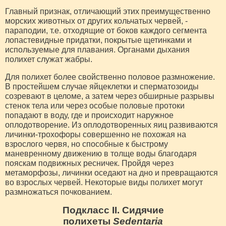
Главный признак, отличающий этих преимущественно
морских животных от других кольчатых червей, -
параподии, т.е. отходящие от боков каждого сегмента
лопастевидные придатки, покрытые щетинками и
используемые для плавания. Органами дыхания
полихет служат жабры.
Для полихет более свойственно половое размножение.
В простейшем случае яйцеклетки и сперматозоиды
созревают в целоме, а затем через обширные разрывы
стенок тела или через особые половые протоки
попадают в воду, где и происходит наружное
оплодотворение. Из оплодотворенных яиц развиваются
личинки-трохофоры совершенно не похожая на
взрослого червя, но способные к быстрому
маневренному движению в толще воды благодаря
пояскам подвижных ресничек. Пройдя через
метаморфозы, личинки оседают на дно и превращаются
во взрослых червей. Некоторые виды полихет могут
размножаться почкованием.
Подкласс II. Сидячие
полихеты
Sedentaria