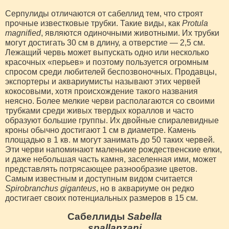
Серпулиды отличаются от сабеллид тем, что строят
прочные известковые трубки. Такие виды, как
Protula
magnified
, являются одиночными животными. Их трубки
могут достигать 30 см в длину, а отверстие — 2,5 см.
Лежащий червь может выпускать одно или несколько
красочных «перьев» и поэтому пользуется огромным
спросом среди любителей беспозвоночных. Продавцы,
экспортеры и аквариумисты называют этих червей
кокосовыми, хотя происхождение такого названия
неясно. Более мелкие черви располагаются со своими
трубками среди живых твердых кораллов и часто
образуют большие группы. Их двойные спиралевидные
кроны обычно достигают 1 см в диаметре. Камень
площадью в 1 кв. м могут занимать до 50 таких червей.
Эти черви напоминают маленькие рождественские елки,
и даже небольшая часть камня, заселенная ими, может
представлять потрясающее разнообразие цветов.
Самым известным и доступным видом считается
Spirobranchus giganteus
, но в аквариуме он редко
достигает своих потенциальных размеров в 15 см.
Сабеллиды
Sabella
spallanzani