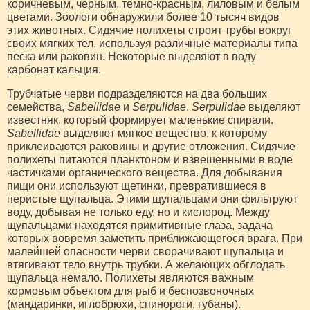
коричневым, черным, темно-красным, лиловым и белым
цветами. Зоологи обнаружили более 10 тысяч видов
этих животных. Сидячие полихеты строят трубы вокруг
своих мягких тел, используя различные материалы типа
песка или раковин. Некоторые выделяют в воду
карбонат кальция.
Трубчатые черви подразделяются на два больших
семейства,
Sabellidae
и
Serpulidae
.
Serpulidae
выделяют
известняк, который формирует маленькие спирали.
Sabellidae
выделяют мягкое вещество, к которому
приклеиваются раковины и другие отложения. Сидячие
полихеты питаются планктоном и взвешенными в воде
частичками органического вещества. Для добывания
пищи они используют щетинки, превратившиеся в
перистые щупальца. Этими щупальцами они фильтруют
воду, добывая не только еду, но и кислород. Между
щупальцами находятся примитивные глаза, задача
которых вовремя заметить приближающегося врага. При
малейшей опасности черви сворачивают щупальца и
втягивают тело внутрь трубки. А желающих обглодать
щупальца немало. Полихеты являются важным
кормовым объектом для рыб и беспозвоночных
(мандаринки, иглобрюхи, спинороги, губаны).