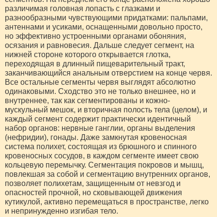
различимая головная лопасть с глазками и
разнообразными чувствующими придатками: пальпами,
антеннами и усиками, оснащенными довольно просто,
но эффективно устроенными органами обоняния,
осязания и равновесия. Дальше следует сегмент, на
нижней стороне которого открывается глотка,
переходящая в длинный пищеварительный тракт,
заканчивающийся анальным отверстием на конце червя.
Все остальные сегменты червя выглядят абсолютно
одинаковыми. Сходство это не только внешнее, но и
внутреннее, так как сегментированы и кожно-
мускульный мешок, и вторичная полость тела (целом), и
каждый сегмент содержит практически идентичный
набор органов: нервные ганглии, органы выделения
(нефридии), гонады. Даже замкнутая кровеносная
система полихет, состоящая из брюшного и спинного
кровеносных сосудов, в каждом сегменте имеет свою
кольцевую перемычку. Сегментация покровов и мышц,
повлекшая за собой и сегментацию внутренних органов,
позволяет полихетам, защищенным от невзгод и
опасностей прочной, но сковывающей движения
кутикулой, активно перемещаться в пространстве, легко
и непринужденно изгибая тело.