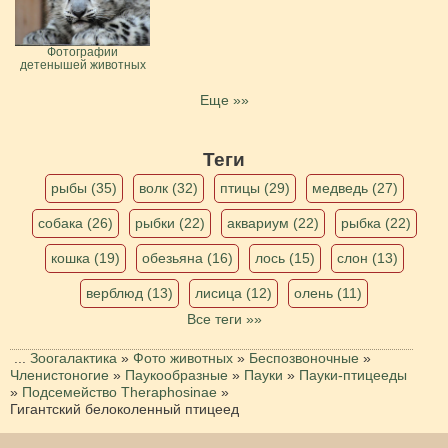
Фотографии
детенышей животных
Еще »»
Теги
рыбы (35)
волк (32)
птицы (29)
медведь (27)
собака (26)
рыбки (22)
аквариум (22)
рыбка (22)
кошка (19)
обезьяна (16)
лось (15)
слон (13)
верблюд (13)
лисица (12)
олень (11)
Все теги »»
...
Зоогалактика
»
Фото животных
»
Беспозвоночные
»
Членистоногие
»
Паукообразные
»
Пауки
»
Пауки-птицееды
»
Подсемейство Theraphosinae
»
Гигантский белоколенный птицеед