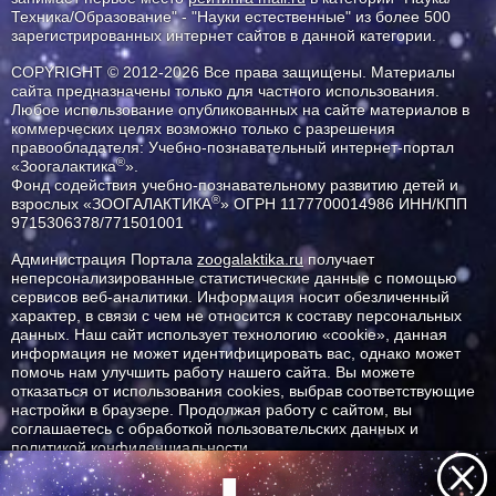
Техника/Образование" - "Науки естественные" из более 500
зарегистрированных интернет сайтов в данной категории.
COPYRIGHT © 2012-2026 Все права защищены. Материалы
сайта предназначены только для частного использования.
Любое использование опубликованных на сайте материалов в
коммерческих целях возможно только с разрешения
правообладателя: Учебно-познавательный интернет-портал
®
«Зоогалактика
».
Фонд содействия учебно-познавательному развитию детей и
®
взрослых «ЗООГАЛАКТИКА
» ОГРН 1177700014986 ИНН/КПП
9715306378/771501001
Администрация Портала
zoogalaktika.ru
получает
неперсонализированные статистические данные с помощью
сервисов веб-аналитики. Информация носит обезличенный
характер, в связи с чем не относится к составу персональных
данных. Наш сайт использует технологию «cookie», данная
информация не может идентифицировать вас, однако может
помочь нам улучшить работу нашего сайта. Вы можете
отказаться от использования cookies, выбрав соответствующие
настройки в браузере. Продолжая работу с сайтом, вы
соглашаетесь с обработкой пользовательских данных и
политикой конфиденциальности.