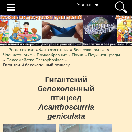
Языки
...
Зоогалактика
»
Фото животных
»
Беспозвоночные
»
Членистоногие
»
Паукообразные
»
Пауки
»
Пауки-птицееды
»
Подсемейство Theraphosinae
»
Гигантский белоколенный птицеед
Гигантский
белоколенный
птицеед
Acanthoscurria
geniculata