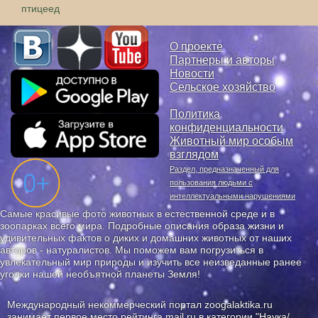
птицеед
О проекте
Партнеры и авторы
Новости
Сельское хозяйство
Политика
конфиденциальности
Животный мир особым
взглядом
Раздел, предназначенный для
пользования людьми с
интеллектуальными нарушениями
Самые красивые фото животных в естественной среде и в
зоопарках всего мира. Подробные описания образа жизни и
удивительных фактов о диких и домашних животных от наших
авторов - натуралистов. Мы поможем вам погрузиться в
увлекательный мир природы и изучить все неизведанные ранее
уголки нашей необъятной планеты Земля!
Международный некоммерческий портал zoogalaktika.ru
занимает первое место
рейтинга mail.ru
в категории "Наука/