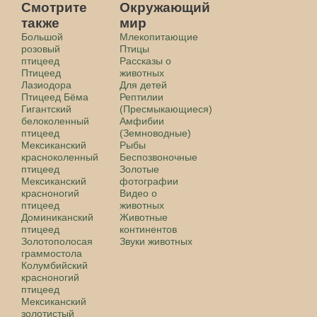
Смотрите
Окружающий
также
мир
Большой
Млекопитающие
розовый
Птицы
птицеед
Рассказы о
Птицеед
животных
Лазиодора
Для детей
Птицеед Бёма
Рептилии
Гигантский
(Пресмыкающиеся)
белоколенный
Амфибии
птицеед
(Земноводные)
Мексиканский
Рыбы
красноколенный
Беспозвоночные
птицеед
Золотые
Мексиканский
фотографии
красноногий
Видео о
птицеед
животных
Доминиканский
Животные
птицеед
континентов
Золотополосая
Звуки животных
граммостола
Колумбийский
красноногий
птицеед
Мексиканский
золотистый