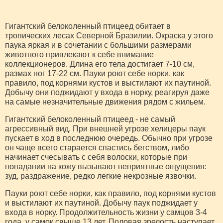
Гигантский белоколенный птицеед обитает в
тропических лесах Северной Бразилии. Окраска у этого
паука яркая и в сочетании с большими размерами
животного привлекают к себе внимание
коллекционеров. Длина его тела достигает 7-10 см,
размах ног 17-22 см. Пауки роют себе норки, как
правило, под корнями кустов и выстилают их паутиной.
Добычу они поджидают у входа в норку, реагируя даже
на самые незначительные движения рядом с жильем.
Гигантский белоколенный птицеед - не самый
агрессивный вид. При внешней угрозе хелицеры паук
пускает в ход в последнюю очередь. Обычно при угрозе
он чаще всего старается спастись бегством, либо
начинает счесывать с себя волоски, которые при
попадании на кожу вызывают неприятные ощущения:
зуд, раздражение, редко легкие некрозные язвочки.
Пауки роют себе норки, как правило, под корнями кустов
и выстилают их паутиной. Добычу паук поджидает у
входа в норку. Продолжительность жизни у самцов 3-4
года, у самок свыше 13 лет. Половая зрелость наступает