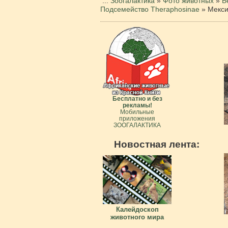
...
Зоогалактика
»
Фото животных
»
Б
Подсемейство Theraphosinae
»
Мекси
Бесплатно и без
рекламы!
Мобильные
приложения
ЗООГАЛАКТИКА
Новостная лента:
Калейдоскоп
животного мира