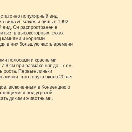
остаточно популярный вид.
рма вида
B. smithi
, и лишь в 1992
 вид. Он распространен в
иться в высокогорных, сухих
д камнями и корнями
одя в них большую часть времени
кими полосами и красными
-8 см при размахе ног до 17 см.
ь роста. Первые линьки
 жизни этого паука около 20 лет.
дов, включенным в Конвенцию о
одящимися под угрозой
вать дикими животными,