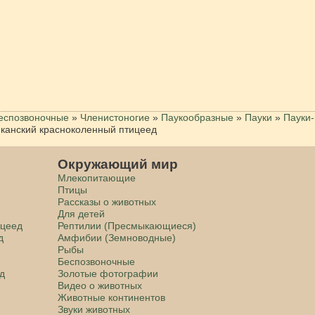
еспозвоночные
»
Членистоногие
»
Паукообразные
»
Пауки
»
Пауки
канский красноколенный птицеед
Окружающий мир
Млекопитающие
Птицы
Рассказы о животных
Для детей
ицеед
Рептилии (Пресмыкающиеся)
д
Амфибии (Земноводные)
Рыбы
Беспозвоночные
д
Золотые фотографии
Видео о животных
Животные континентов
Звуки животных