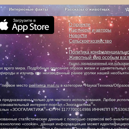
Интересные факты
Рассказы о животных
Д
з рекламы
О проекте
О проекте
Партнеры и авторы
Новости
Сельское хозяйство
Политика конфиденциально
Животный мир особым взг
Раздел, предназначенный для пользов
х всего мира. Подробные описания образа жизни и удивительных ф
природы и изучить все неизведанные ранее уголки нашей необъят
т первое место
рейтинга mail.ru
в категории "Наука/Техника/Образов
предназначены только для частного использования. Любое исполь
®
познавательный интернет-портал «Зоогалактика
».
®
рослых «ЗООГАЛАКТИКА
» ОГРН 1177700014986 ИНН/КПП 9715306
ованные статистические данные с помощью сервисов веб-аналитик
 технологию «cookie», данная информация не может идентифициров
соответствующие настройки в браузере. Продолжая работу с сайтом