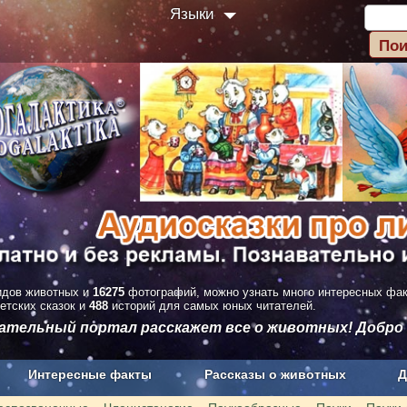
Языки
дов животных и
16275
фотографий, можно узнать много интересных фа
етских сказок и
488
историй для самых юных читателей.
вательный портал расскажет все о животных! Добро
Интересные факты
Рассказы о животных
Д
з рекламы
О проекте