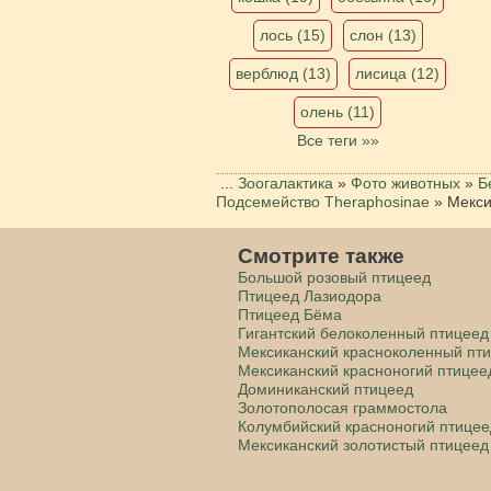
лось (15)
слон (13)
верблюд (13)
лисица (12)
олень (11)
Все теги »»
...
Зоогалактика
»
Фото животных
»
Б
Подсемейство Theraphosinae
»
Мекси
Смотрите также
Большой розовый птицеед
Птицеед Лазиодора
Птицеед Бёма
Гигантский белоколенный птицеед
Мексиканский красноколенный пт
Мексиканский красноногий птицее
Доминиканский птицеед
Золотополосая граммостола
Колумбийский красноногий птицее
Мексиканский золотистый птицеед