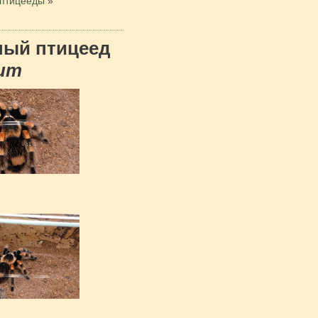
-птицееды
»
ный птицеед
tum