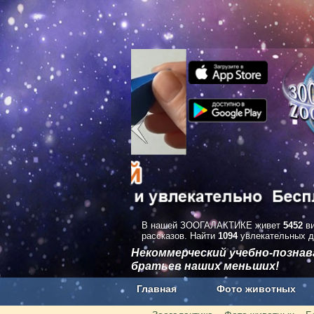
В нашей ЗООГАЛАКТИКЕ живет
5452
ви
рассказов. Найти
1094
увлекательных д
Некоммерческий учебно-позна
братьев наших меньших!
Главная
Фото животных
Наши приложения. Бесплатно и бе