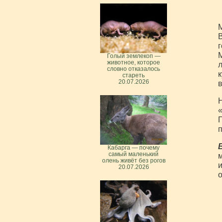
М
В
г
М
Голый землекоп —
животное, которое
л
словно отказалось
к
стареть
20.07.2026
в
Н
«
П
п
Кабарга — почему
самый маленький
м
олень живёт без рогов
и
20.07.2026
о