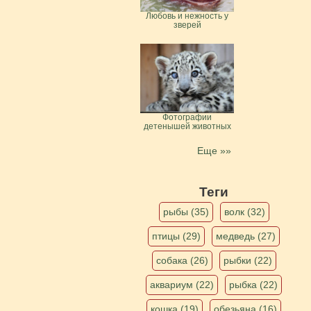
Любовь и нежность у
зверей
Фотографии
детенышей животных
Еще »»
Теги
рыбы (35)
волк (32)
птицы (29)
медведь (27)
собака (26)
рыбки (22)
аквариум (22)
рыбка (22)
кошка (19)
обезьяна (16)