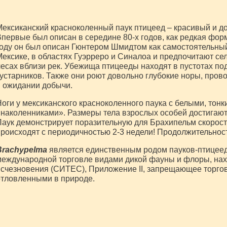
ексиканский красноколенный паук птицеед – красивый и д
первые был описан в середине 80-х годов, как редкая фо
оду он был описан Гюнтером Шмидтом как самостоятельный
ексике, в областях Гуэрреро и Синалоа и предпочитают сел
есах вблизи рек. Убежища птицееды находят в пустотах по
устарников. Также они роют довольно глубокие норы, пров
 ожидании добычи.
оги у мексиканского красноколенного паука с белыми, тон
наколенниками». Размеры тела взрослых особей достигают 7
аук демонстрирует поразительную для Брахипельм скорост
роисходят с периодичностью 2-3 недели! Продолжительность
Brachypelma
является единственным родом пауков-птицее
еждународной торговле видами дикой фауны и флоры, нах
счезновения (СИТЕС), Приложение II, запрещающее торго
тловленными в природе.