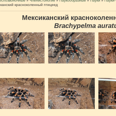
еспозвоночные
»
Членистоногие
»
Паукообразные
»
Пауки
»
Пауки
канский красноколенный птицеед
Мексиканский красноколен
Brachypelma aura