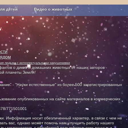
ля детей
Видео о животных
Сельское хозяйство
сти
лядом
ания людьми с интеллектуальными нарушениями
актов о диких и домашних животных от наших авторов -
ной планеты Земля!
ание" - "Науки естественные" из более 500 зарегистрированных
зование опубликованных на сайте материалов в коммерческих
378/771501001
и. Информация носит обезличенный характер, в связи с чем не
ать вас, однако может помочь нам улучшить работу нашего
, вы соглашаетесь с обработкой пользовательских данных и