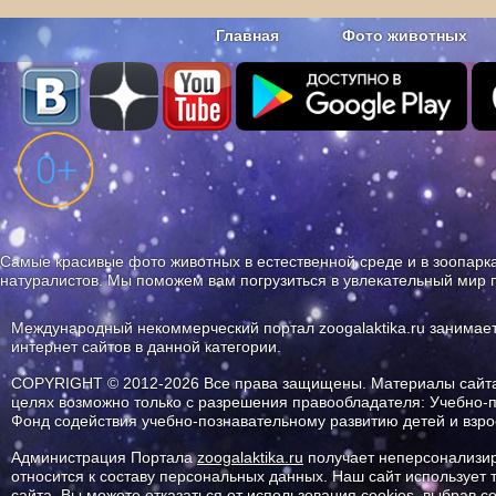
Главная
Фото животных
Наши приложения. Бесплатно и бе
Самые красивые фото животных в естественной среде и в зоопарка
натуралистов. Мы поможем вам погрузиться в увлекательный мир 
Международный некоммерческий портал zoogalaktika.ru занимае
интернет сайтов в данной категории.
COPYRIGHT © 2012-2026 Все права защищены. Материалы сайта 
целях возможно только с разрешения правообладателя: Учебно-
Фонд содействия учебно-познавательному развитию детей и вз
Администрация Портала
zoogalaktika.ru
получает неперсонализир
относится к составу персональных данных. Наш сайт использует
сайта. Вы можете отказаться от использования cookies, выбрав 