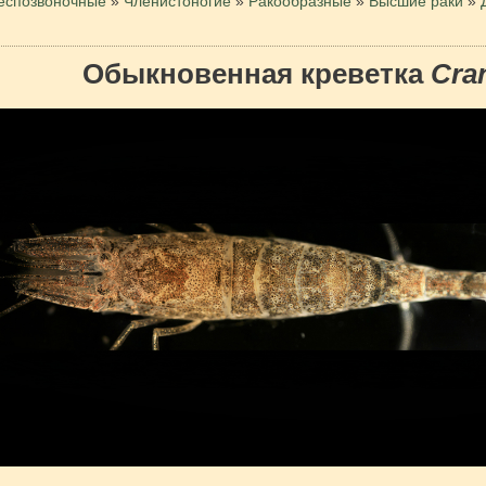
еспозвоночные
»
Членистоногие
»
Ракообразные
»
Высшие раки
»
Обыкновенная креветка
Cra