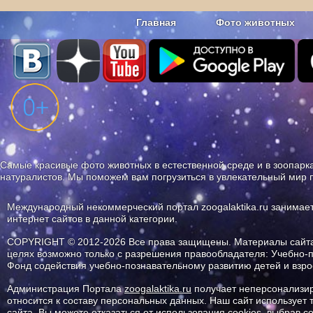
Главная
Фото животных
Наши приложения. Бесплатно и бе
Самые красивые фото животных в естественной среде и в зоопарка
натуралистов. Мы поможем вам погрузиться в увлекательный мир 
Международный некоммерческий портал zoogalaktika.ru занимае
интернет сайтов в данной категории.
COPYRIGHT © 2012-2026 Все права защищены. Материалы сайта 
целях возможно только с разрешения правообладателя: Учебно-
Фонд содействия учебно-познавательному развитию детей и вз
Администрация Портала
zoogalaktika.ru
получает неперсонализир
относится к составу персональных данных. Наш сайт использует
сайта. Вы можете отказаться от использования cookies, выбрав 