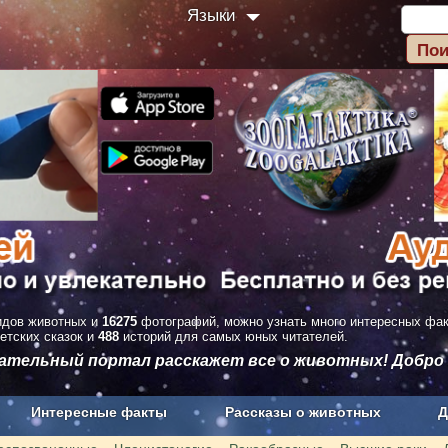
Языки
дов животных и
16275
фотографий, можно узнать много интересных фа
етских сказок и
488
историй для самых юных читателей.
вательный портал расскажет все о животных! Добро
Интересные факты
Рассказы о животных
Д
з рекламы
О проекте