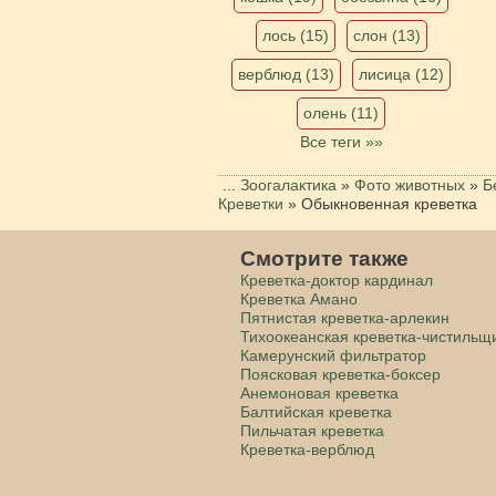
лось (15)
слон (13)
верблюд (13)
лисица (12)
олень (11)
Все теги »»
...
Зоогалактика
»
Фото животных
»
Б
Креветки
»
Обыкновенная креветка
Смотрите также
Креветка-доктор кардинал
Креветка Амано
Пятнистая креветка-арлекин
Тихоокеанская креветка-чистильщ
Камерунский фильтратор
Поясковая креветка-боксер
Анемоновая креветка
Балтийская креветка
Пильчатая креветка
Креветка-верблюд