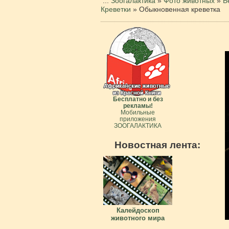
...
Зоогалактика
»
Фото животных
»
Б
Креветки
»
Обыкновенная креветка
Бесплатно и без
рекламы!
Мобильные
приложения
ЗООГАЛАКТИКА
Новостная лента:
Калейдоскоп
животного мира