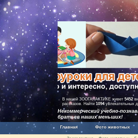
В нашей ЗООГАЛАКТИКЕ живет
5452
ви
рассказов. Найти
1094
увлекательных д
Некоммерческий учебно-позна
братьев наших меньших!
Главная
Фото животных
Наши приложения. Бесплатно и бе