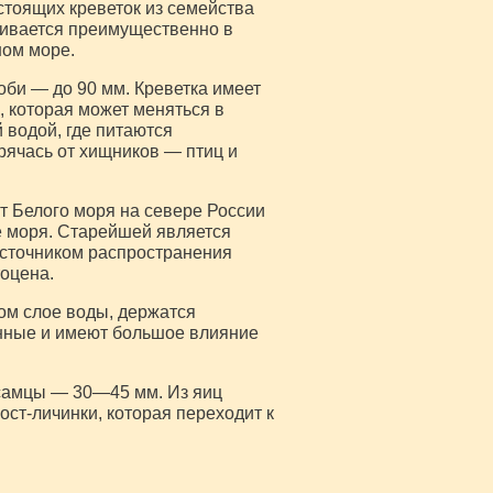
тоящих креветок из семейства
ливается преимущественно в
ном море.
оби — до 90 мм. Креветка имеет
 которая может меняться в
 водой, где питаются
рячась от хищников — птиц и
т Белого моря на севере России
е моря. Старейшей является
источником распространения
тоцена.
ом слое воды, держатся
нные и имеют большое влияние
 самцы — 30—45 мм. Из яиц
ст-личинки, которая переходит к