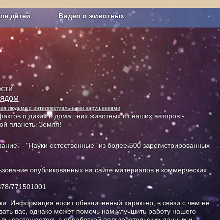
ля детей
Видео о животных
Сельское хозяйство
сти
лядом
ания людьми с интеллектуальными нарушениями
актов о диких и домашних животных от наших авторов -
ной планеты Земля!
ание" - "Науки естественные" из более 500 зарегистрированных
зование опубликованных на сайте материалов в коммерческих
378/771501001
и. Информация носит обезличенный характер, в связи с чем не
ать вас, однако может помочь нам улучшить работу нашего
, вы соглашаетесь с обработкой пользовательских данных и