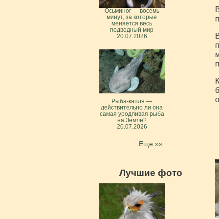
В
Осьминог — восемь
минут, за которые
п
меняется весь
подводный мир
В
20.07.2026
п
м
п
К
б
о
Рыба-капля —
действительно ли она
самая уродливая рыба
на Земле?
20.07.2026
Еще »»
Лучшие фото