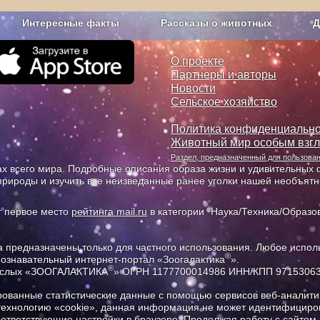
Интересные факты
Рассказы о животных
Д
з рекламы
О проекте
О проекте
Партнеры и авторы
Новости
Сельское хозяйство
Политика конфиденциально
Животный мир особым взг
Раздел, предназначенный для пользов
х всего мира. Подробные описания образа жизни и удивительных ф
природы и изучить все неизведанные ранее уголки нашей необъят
т первое место
рейтинга mail.ru
в категории "Наука/Техника/Образов
предназначены только для частного использования. Любое исполь
®
познавательный интернет-портал «Зоогалактика
».
®
рослых «ЗООГАЛАКТИКА
» ОГРН 1177700014986 ИНН/КПП 9715306
ованные статистические данные с помощью сервисов веб-аналитик
 технологию «cookie», данная информация не может идентифициров
соответствующие настройки в браузере. Продолжая работу с сайтом