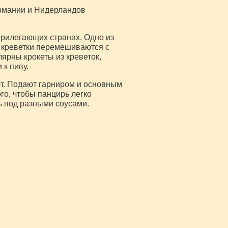
ермании и Нидерландов
прилегающих странах. Одно из
е креветки перемешиваются с
рны крокеты из креветок,
 к пиву.
ют. Подают гарниром и основным
го, чтобы панцирь легко
ь под разными соусами.