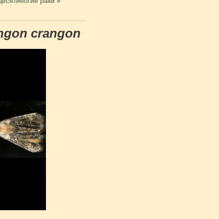
Десятиногие раки
»
ngon crangon