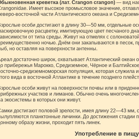
Обыкновенная креветка (лат. Crangon crangon)
— вид нас
rangonidae. Имеет высокое промысловое значение, отлав
еверо-восточной части Атлантического океана и Средизем
зрослые особи достигают в длину 30—50 мм, отдельные ос
аскировочную расцветку, имитирующую цвет песчаного дна,
ависимости от типа среды. Живут на отмелях с солоноватой
реимущественно ночью. Днём они закапываются в песок, п
ыб, но оставляя на поверхности антенны.
реал достаточно широк, охватывает Атлантический океан о
о прибережья Марокко, Средиземное, Чёрное и Балтийско
осточно-средиземноморская популяция, которая служила 
того вида в восточной Атлантике в течение позднего плейс
зрослые особи живут на поверхности почвы или в придонн
рибрежных участков и лиманов. Обычно очень многочисле
а экосистемы в которых они живут.
амки достигают половой зрелости, имея длину 22—43 мм,
ылупляются планктонные личинки. До достижения стадии по
онному образу жизни, проходит пять линек.
Употребление в пищу