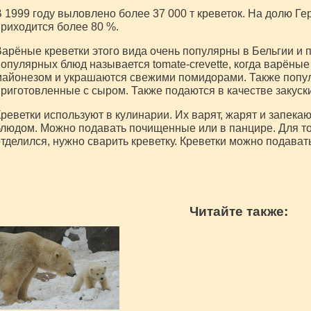
 1999 году выловлено более 37 000 т креветок. На долю Г
риходится более 80 %.
арёные креветки этого вида очень популярны в Бельгии и 
опулярных блюд называется tomate-crevette, когда варёны
айонезом и украшаются свежими помидорами. Также популя
риготовленные с сыром. Также подаются в качестве закуски
реветки используют в кулинарии. Их варят, жарят и запека
людом. Можно подавать почищенные или в панцире. Для то
тделился, нужно сварить креветку. Креветки можно подават
Читайте также: