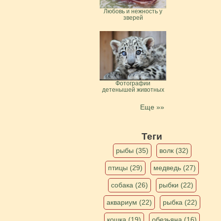
Любовь и нежность у
зверей
Фотографии
детенышей животных
Еще »»
Теги
рыбы (35)
волк (32)
птицы (29)
медведь (27)
собака (26)
рыбки (22)
аквариум (22)
рыбка (22)
кошка (19)
обезьяна (16)