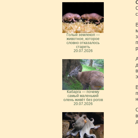
C
с
В
м
Голый землекоп —
з
животное, которое
п
словно отказалось
стареть
р
20.07.2026
А
д
в
э
В
Кабарга — почему
п
самый маленький
н
олень живёт без рогов
20.07.2026
С
в
д