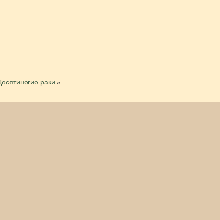
Десятиногие раки
»