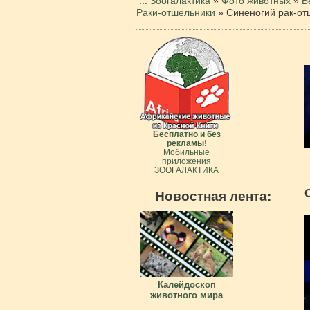
...
Зоогалактика
»
Фото животных
»
Б
Раки-отшельники
»
Синеногий рак-от
Бесплатно и без
рекламы!
Мобильные
приложения
ЗООГАЛАКТИКА
Новостная лента:
Калейдоскоп
животного мира