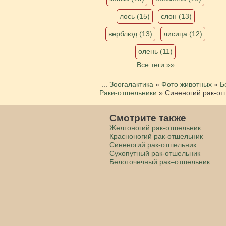
лось (15)
слон (13)
верблюд (13)
лисица (12)
олень (11)
Все теги »»
...
Зоогалактика
»
Фото животных
»
Б
Раки-отшельники
»
Синеногий рак-от
Смотрите также
Желтоногий рак-отшельник
Красноногий рак-отшельник
Синеногий рак-отшельник
Сухопутный рак-отшельник
Белоточечный рак–отшельник