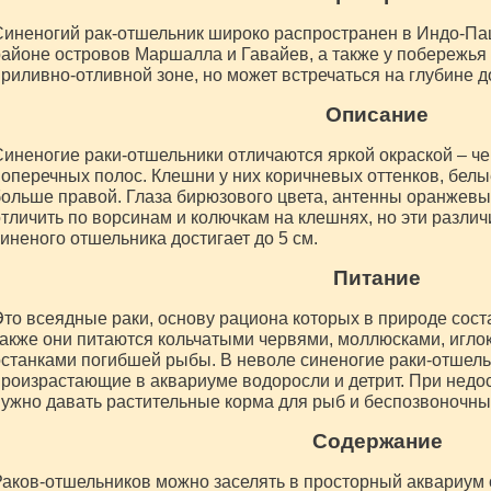
иненогий рак-отшельник широко распространен в Индо-Пац
айоне островов Маршалла и Гавайев, а также у побережья
риливно-отливной зоне, но может встречаться на глубине д
Описание
иненогие раки-отшельники отличаются яркой окраской – ч
оперечных полос. Клешни у них коричневых оттенков, белы
ольше правой. Глаза бирюзового цвета, антенны оранжевы
тличить по ворсинам и колючкам на клешнях, но эти разли
иненого отшельника достигает до 5 см.
Питание
то всеядные раки, основу рациона которых в природе сост
акже они питаются кольчатыми червями, моллюсками, игло
станками погибшей рыбы. В неволе синеногие раки-отшел
роизрастающие в аквариуме водоросли и детрит. При недо
ужно давать растительные корма для рыб и беспозвоночны
Содержание
аков-отшельников можно заселять в просторный аквариум о