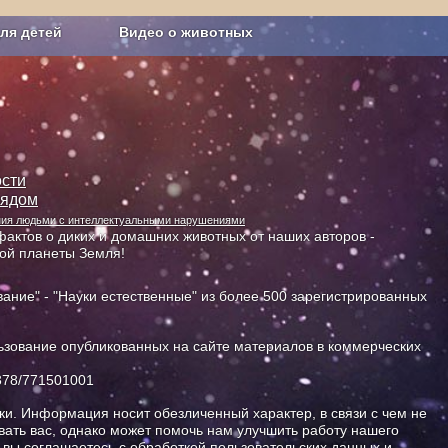
ля детей
Видео о животных
Сельское хозяйство
сти
лядом
ания людьми с интеллектуальными нарушениями
актов о диких и домашних животных от наших авторов -
ной планеты Земля!
ание" - "Науки естественные" из более 500 зарегистрированных
зование опубликованных на сайте материалов в коммерческих
378/771501001
и. Информация носит обезличенный характер, в связи с чем не
ать вас, однако может помочь нам улучшить работу нашего
, вы соглашаетесь с обработкой пользовательских данных и