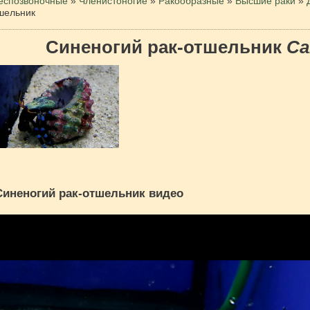
еспозвоночные
»
Членистоногие
»
Ракообразные
»
Высшие раки
»
шельник
Синеногий рак-отшельник
Ca
Синеногий рак-отшельник видео