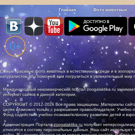
Главная
Фото животных
Наши приложения. Бесплатно и бе
Самые красивые фото животных в естественной среде и в зоопарка
натуралистов. Мы поможем вам погрузиться в увлекательный мир 
Международный некоммерческий портал zoogalaktika.ru занимае
интернет сайтов в данной категории.
COPYRIGHT © 2012-2026 Все права защищены. Материалы сайта 
целях возможно только с разрешения правообладателя: Учебно-
Фонд содействия учебно-познавательному развитию детей и вз
Администрация Портала
zoogalaktika.ru
получает неперсонализир
относится к составу персональных данных. Наш сайт использует
сайта. Вы можете отказаться от использования cookies, выбрав 