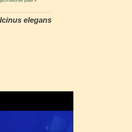
Десятиногие раки
»
lcinus elegans