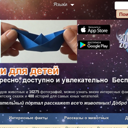
Языки
дов животных и
16275
фотографий, можно узнать много интересных фа
етских сказок и
488
историй для самых юных читателей.
вательный портал расскажет все о животных! Добро
Интересные факты
Рассказы о животных
Д
з рекламы
О проекте