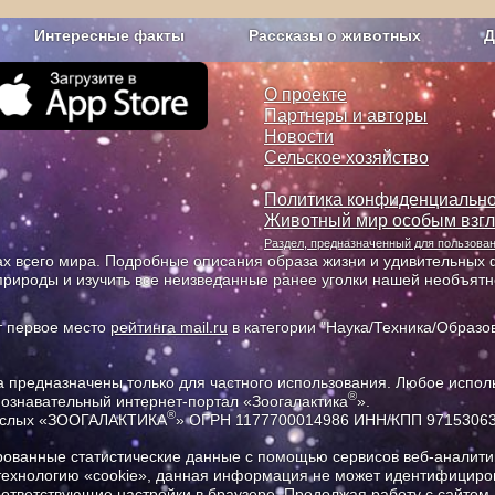
Интересные факты
Рассказы о животных
Д
з рекламы
О проекте
О проекте
Партнеры и авторы
Новости
Сельское хозяйство
Политика конфиденциально
Животный мир особым взг
Раздел, предназначенный для пользов
х всего мира. Подробные описания образа жизни и удивительных ф
природы и изучить все неизведанные ранее уголки нашей необъят
т первое место
рейтинга mail.ru
в категории "Наука/Техника/Образов
предназначены только для частного использования. Любое исполь
®
познавательный интернет-портал «Зоогалактика
».
®
рослых «ЗООГАЛАКТИКА
» ОГРН 1177700014986 ИНН/КПП 9715306
ованные статистические данные с помощью сервисов веб-аналитик
 технологию «cookie», данная информация не может идентифициров
соответствующие настройки в браузере. Продолжая работу с сайтом