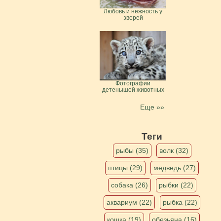
Любовь и нежность у
зверей
Фотографии
детенышей животных
Еще »»
Теги
рыбы (35)
волк (32)
птицы (29)
медведь (27)
собака (26)
рыбки (22)
аквариум (22)
рыбка (22)
кошка (19)
обезьяна (16)