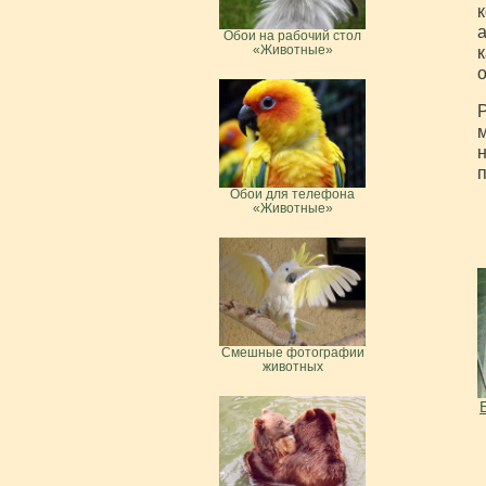
к
а
Обои на рабочий стол
к
«Животные»
о
Р
м
н
п
Обои для телефона
«Животные»
Смешные фотографии
животных