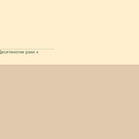
Десятиногие раки
»