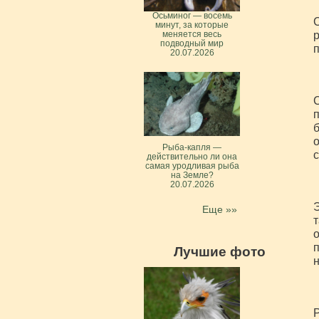
Осьминог — восемь
С
минут, за которые
р
меняется весь
подводный мир
п
20.07.2026
С
п
б
о
Рыба-капля —
с
действительно ли она
самая уродливая рыба
на Земле?
20.07.2026
Э
Еще »»
т
о
п
Лучшие фото
н
Р