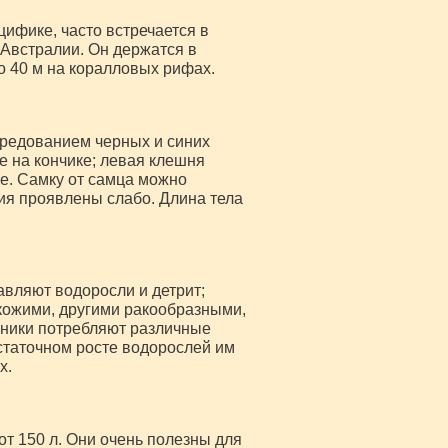
ифике, часто встречается в
 Австралии. Он держатся в
о 40 м на коралловых рифах.
ередованием черных и синих
е на кончике; левая клешня
е. Самку от самца можно
чия проявлены слабо. Длина тела
авляют водоросли и детрит;
кожими, другими ракообразными,
ьники потребляют различные
статочном росте водорослей им
х.
т 150 л. Они очень полезны для