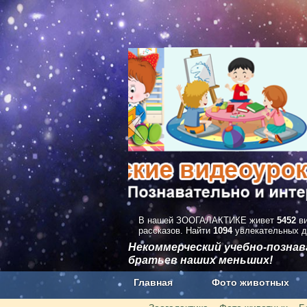
В нашей ЗООГАЛАКТИКЕ живет
5452
ви
рассказов. Найти
1094
увлекательных д
Некоммерческий учебно-позна
братьев наших меньших!
Главная
Фото животных
Наши приложения. Бесплатно и бе