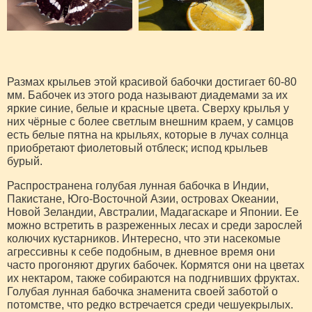
Размах крыльев этой красивой бабочки достигает 60-80
мм. Бабочек из этого рода называют диадемами за их
яркие синие, белые и красные цвета. Сверху крылья у
них чёрные с более светлым внешним краем, у самцов
есть белые пятна на крыльях, которые в лучах солнца
приобретают фиолетовый отблеск; испод крыльев
бурый.
Распространена голубая лунная бабочка в Индии,
Пакистане, Юго-Восточной Азии, островах Океании,
Новой Зеландии, Австралии, Мадагаскаре и Японии. Ее
можно встретить в разреженных лесах и среди зарослей
колючих кустарников. Интересно, что эти насекомые
агрессивны к себе подобным, в дневное время они
часто прогоняют других бабочек. Кормятся они на цветах
их нектаром, также собираются на подгнивших фруктах.
Голубая лунная бабочка знаменита своей заботой о
потомстве, что редко встречается среди чешуекрылых.