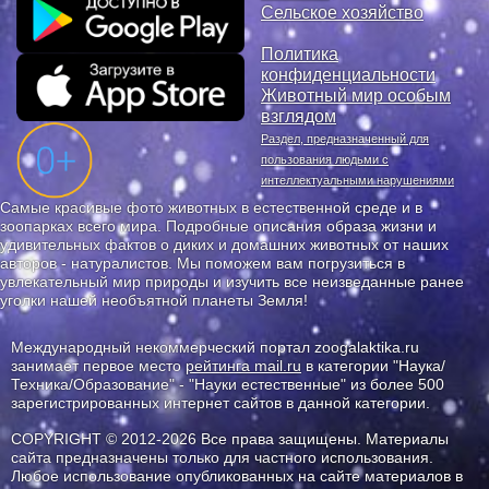
Сельское хозяйство
Политика
конфиденциальности
Животный мир особым
взглядом
Раздел, предназначенный для
пользования людьми с
интеллектуальными нарушениями
Самые красивые фото животных в естественной среде и в
зоопарках всего мира. Подробные описания образа жизни и
удивительных фактов о диких и домашних животных от наших
авторов - натуралистов. Мы поможем вам погрузиться в
увлекательный мир природы и изучить все неизведанные ранее
уголки нашей необъятной планеты Земля!
Международный некоммерческий портал zoogalaktika.ru
занимает первое место
рейтинга mail.ru
в категории "Наука/
Техника/Образование" - "Науки естественные" из более 500
зарегистрированных интернет сайтов в данной категории.
COPYRIGHT © 2012-2026 Все права защищены. Материалы
сайта предназначены только для частного использования.
Любое использование опубликованных на сайте материалов в