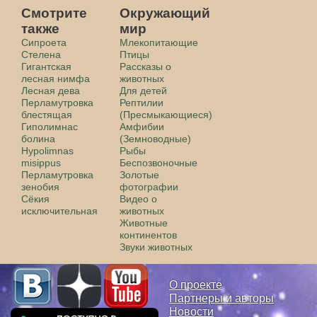
Смотрите
Окружающий
также
мир
Сипроета
Млекопитающие
Стелена
Птицы
Гигантская
Рассказы о
лесная нимфа
животных
Лесная дева
Для детей
Перламутровка
Рептилии
блестящая
(Пресмыкающиеся)
Гиполимнас
Амфибии
болина
(Земноводные)
Hypolimnas
Рыбы
misippus
Беспозвоночные
Перламутровка
Золотые
зенобия
фотографии
Сёкия
Видео о
исключительная
животных
Животные
континентов
Звуки животных
О проекте
Партнеры и авторы
Новости