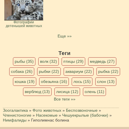
Фотографии
детенышей животных
Еще »»
Теги
рыбы (35)
волк (32)
птицы (29)
медведь (27)
собака (26)
рыбки (22)
аквариум (22)
рыбка (22)
кошка (19)
обезьяна (16)
лось (15)
слон (13)
верблюд (13)
лисица (12)
олень (11)
Все теги »»
Зоогалактика
»
Фото животных
»
Беспозвоночные
»
Членистоногие
»
Насекомые
»
Чешуекрылые (бабочки)
»
Нимфалиды
»
Гиполимнас болина