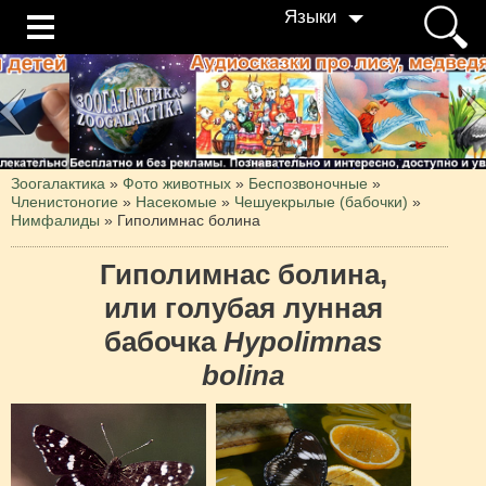
Языки
Зоогалактика
»
Фото животных
»
Беспозвоночные
»
Членистоногие
»
Насекомые
»
Чешуекрылые (бабочки)
»
Нимфалиды
»
Гиполимнас болина
Гиполимнас болина,
или голубая лунная
бабочка
Hypolimnas
bolina