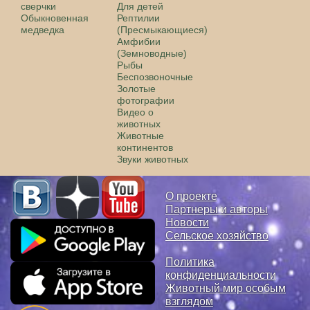
сверчки
Для детей
Обыкновенная
Рептилии
медведка
(Пресмыкающиеся)
Амфибии
(Земноводные)
Рыбы
Беспозвоночные
Золотые
фотографии
Видео о
животных
Животные
континентов
Звуки животных
О проекте
Партнеры и авторы
Новости
Сельское хозяйство
Политика
конфиденциальности
Животный мир особым
взглядом