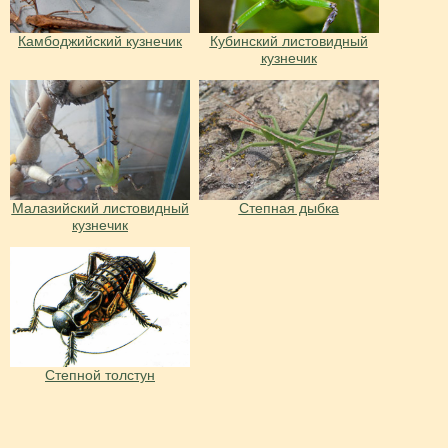
Камбоджийский кузнечик
Кубинский листовидный
кузнечик
Малазийский листовидный
Степная дыбка
кузнечик
Степной толстун