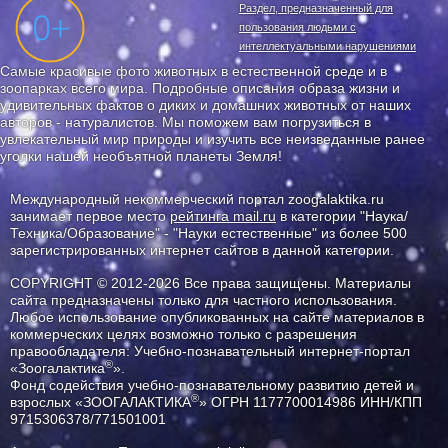
Раздел, предназначенный для
пользования людьми с
интеллектуальными нарушениями
Самые красивые фото животных в естественной среде и в
зоопарках всего мира. Подробные описания образа жизни и
удивительных фактов о диких и домашних животных от наших
авторов - натуралистов. Мы поможем вам погрузиться в
увлекательный мир природы и изучить все неизведанные ранее
уголки нашей необъятной планеты Земля!
Международный некоммерческий портал zoogalaktika.ru
занимает первое место
рейтинга mail.ru
в категории "Наука/
Техника/Образование" - "Науки естественные" из более 500
зарегистрированных интернет сайтов в данной категории.
COPYRIGHT © 2012-2026 Все права защищены. Материалы
сайта предназначены только для частного использования.
Любое использование опубликованных на сайте материалов в
коммерческих целях возможно только с разрешения
правообладателя: Учебно-познавательный интернет-портал
®
«Зоогалактика
».
Фонд содействия учебно-познавательному развитию детей и
®
взрослых «ЗООГАЛАКТИКА
» ОГРН 1177700014986 ИНН/КПП
9715306378/771501001