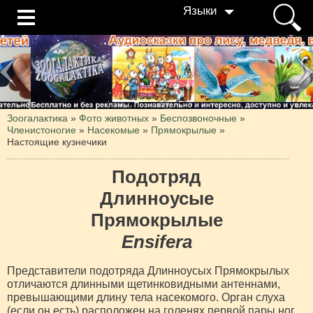
Языки
Зоогалактика
»
Фото животных
»
Беспозвоночные
»
Членистоногие
»
Насекомые
»
Прямокрылые
»
Настоящие кузнечики
Подотряд
Длинноусые
Прямокрылые
Ensifera
Представители подотряда Длинноусых Прямокрылых
отличаются длинными щетинковидными антеннами,
превышающими длину тела насекомого. Орган слуха
(если он есть) расположен на голенях первой пары ног.