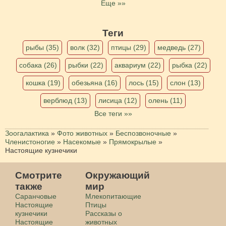
Еще »»
Теги
рыбы (35)
волк (32)
птицы (29)
медведь (27)
собака (26)
рыбки (22)
аквариум (22)
рыбка (22)
кошка (19)
обезьяна (16)
лось (15)
слон (13)
верблюд (13)
лисица (12)
олень (11)
Все теги »»
Зоогалактика
»
Фото животных
»
Беспозвоночные
»
Членистоногие
»
Насекомые
»
Прямокрылые
»
Настоящие кузнечики
Смотрите
Окружающий
также
мир
Саранчовые
Млекопитающие
Настоящие
Птицы
кузнечики
Рассказы о
Настоящие
животных