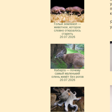
у
п
к
Я
Голый землекоп —
у
животное, которое
словно отказалось
стареть
20.07.2026
Кабарга — почему
самый маленький
олень живёт без рогов
20.07.2026