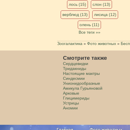
лось (15)
слон (13)
верблюд (13)
лисица (12)
олень (11)
Все теги »»
Зоогалактика
»
Фото животных
»
Бесп
Смотрите также
Сердцевидки
Тридакниды
Настоящие мактры
Синдесмии
Унионидообразные
Амикула Гурьяновой
Арковые
Глицимериды
Устрицы
Аномии
Главная
Фото животных