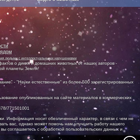
Сельское хозяйство
сти
лядом
ания людьми с интеллектуальными нарушениями
актов о диких и домашних животных от наших авторов -
ной планеты Земля!
ание" - "Науки естественные" из более 500 зарегистрированных
зование опубликованных на сайте материалов в коммерческих
378/771501001
и. Информация носит обезличенный характер, в связи с чем не
ать вас, однако может помочь нам улучшить работу нашего
, вы соглашаетесь с обработкой пользовательских данных и