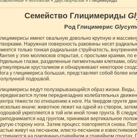
озвоночные
»
Моллюски
»
Двустворчатые
»
Глицимериды
Семейство Глицимериды
Gl
Род Глицимерис
Glycyme
Глицимерисы имеют овальную довольно крупную и массивн
творками. Наружная поверхность раковины несет радиальн
меется только тонкая радиальная струйчатость, внутренняя
антия у этих моллюсков открытая, с простыми краями, по 
тдельные глазки, разделенные пигментными клетками, об
утикулярным хрусталиком и обнаруживают некоторое сходс
ога у глицимериса большая, представляет собой более ил
полулунной подошвой.
лицимерисы ведут полузарывающийся образ жизни. Виды, 
передвигаются путем переднезадних колебательных движе
ентра тяжести по отношению к ноге. На твердом грунте д
есколько иначе: животное лежит на одной из створок, затем
одошвой укрепляется в той или иной точке грунта. В след
риподнимается над грунтом, принимая вертикальное полож
ругую сторону ноги. Затем процесс повторяется снова. П
астью живут на песчаном, илисто-песчаном и известняково
стречаются на раковинно-гравийном и гравийном грунтах.