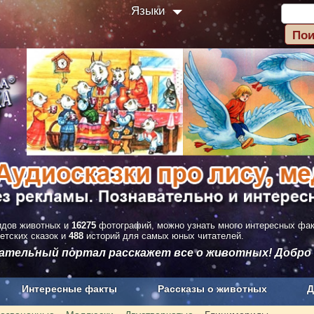
Языки
дов животных и
16275
фотографий, можно узнать много интересных фа
етских сказок и
488
историй для самых юных читателей.
вательный портал расскажет все о животных! Добро
Интересные факты
Рассказы о животных
Д
з рекламы
О проекте