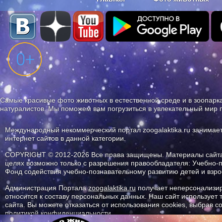
Наши приложения. Бесплатно и бе
Самые красивые фото животных в естественной среде и в зоопарка
натуралистов. Мы поможем вам погрузиться в увлекательный мир 
Международный некоммерческий портал zoogalaktika.ru занимае
интернет сайтов в данной категории.
COPYRIGHT © 2012-2026 Все права защищены. Материалы сайта 
целях возможно только с разрешения правообладателя: Учебно-
Фонд содействия учебно-познавательному развитию детей и вз
Администрация Портала
zoogalaktika.ru
получает неперсонализир
относится к составу персональных данных. Наш сайт использует
сайта. Вы можете отказаться от использования cookies, выбрав 
политикой конфиденциальности.