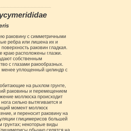
ycymerididae
ris
ую раковину c симметричными
ые ребра или лишена их и
 поверхность раковин гладкая.
ее краю расположены глазки.
ладают собственным
тво с глазами ракообразных.
и менее уплощенный цилиндр с
обитающие на рыхлом грунте,
ний раковины и перемещением
вижение моллюска происходит
 нога сильно вытягивается и
ующий момент моллюск
ение, и переносит раковину на
опуляции глицимерисов большей
м грунтах; некоторые виды
 Глицимерисы обычно селятся на