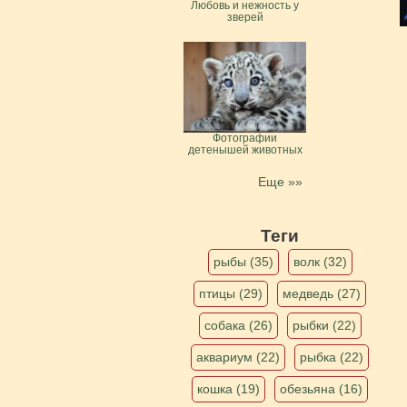
Любовь и нежность у
зверей
Фотографии
детенышей животных
Еще »»
Теги
рыбы (35)
волк (32)
птицы (29)
медведь (27)
собака (26)
рыбки (22)
аквариум (22)
рыбка (22)
кошка (19)
обезьяна (16)