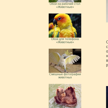
Обои на рабочий стол
«Животные»
Обои для телефона
О
«Животные»
с
н
в
р
Смешные фотографии
животных