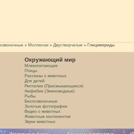
озвоночные
»
Моллюски
»
Двустворчатые
»
Глицимериды
Окружающий мир
Млекопитающие
Птицы
Рассказы о животных
Для детей
Рептилии (Пресмыкающиеся)
Амфибии (Земноводные)
Рыбы
Беспозвоночные
Золотые фотографии
Видео о животных
Животные континентов
Звуки животных
Интересные факты
Рассказы о животных
Д