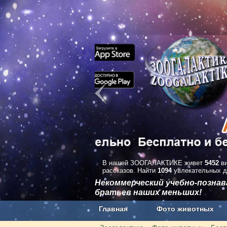
В нашей ЗООГАЛАКТИКЕ живет
5452
ви
рассказов. Найти
1094
увлекательных д
Некоммерческий учебно-позна
братьев наших меньших!
Главная
Фото животных
Наши приложения. Бесплатно и бе