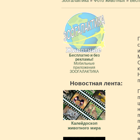
Зоогалактика
»
Фото животных
»
Бесп
с
и
Бесплатно и без
М
рекламы!
О
Мобильные
приложения
к
ЗООГАЛАКТИКА
Н
Новостная лента:
Г
ц
н
п
п
Калейдоскоп
д
животного мира
ч
в