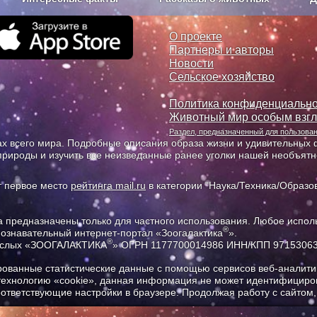
з рекламы
О проекте
О проекте
Партнеры и авторы
Новости
Сельское хозяйство
Политика конфиденциально
Животный мир особым взг
Раздел, предназначенный для пользов
х всего мира. Подробные описания образа жизни и удивительных ф
природы и изучить все неизведанные ранее уголки нашей необъят
т первое место
рейтинга mail.ru
в категории "Наука/Техника/Образов
предназначены только для частного использования. Любое исполь
®
познавательный интернет-портал «Зоогалактика
».
®
рослых «ЗООГАЛАКТИКА
» ОГРН 1177700014986 ИНН/КПП 9715306
ованные статистические данные с помощью сервисов веб-аналитик
 технологию «cookie», данная информация не может идентифициров
соответствующие настройки в браузере. Продолжая работу с сайтом