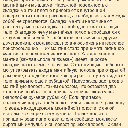
мантийными мышцами. Наружной поверхностью
складки мантии плотно прилегают к внутренней
поверхности створок раковины, а свободные края между
собой не срастаются. Складки мантии напоминают
расстегнутые полы пиджака, свободно охватывающие
тело, благодаря чему мантийная полость сообщается с
окружающей водой. У гребешков, в отличие от других
двустворчатых моллюсков, появилось очень интересное
приспособление — их мантия стала принимать активное
участие в передвижении животного. Каждая лопасть
мантии (каждая «пола пиджака») имеет широкие
складки, называемые парусом. С их помощью гребешки
могут закрывать вход в мантийную полость при открытой
раковине, наподобие того, как при расстегнутом пиджаке
тело прикрыто еще и рубашкой. Парус закрывает вход в
мантийную полость таким образом, что остаются два
отверстия в области вершины раковины около ушек
(наподобие рукавов рубашки). Если при таком
положении паруса гребешок с силой захлопнет раковину,
то вода, находящаяся в мантийной полости, с силой
вытолкнется через эти «рукава». Толчок воды по
принципу реактивного двигателя сообщает моллюску
обратный импульс, и он делает прыжок вперед. Такими