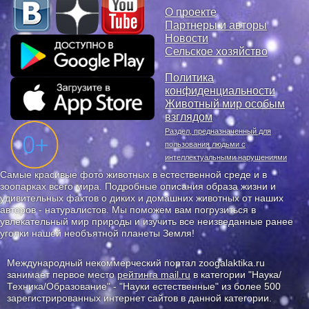
О проекте
Партнеры и авторы
Новости
Сельское хозяйство
Политика
конфиденциальности
Животный мир особым
взглядом
Раздел, предназначенный для
пользования людьми с
интеллектуальными нарушениями
Самые красивые фото животных в естественной среде и в
зоопарках всего мира. Подробные описания образа жизни и
удивительных фактов о диких и домашних животных от наших
авторов - натуралистов. Мы поможем вам погрузиться в
увлекательный мир природы и изучить все неизведанные ранее
уголки нашей необъятной планеты Земля!
Международный некоммерческий портал zoogalaktika.ru
занимает первое место
рейтинга mail.ru
в категории "Наука/
Техника/Образование" - "Науки естественные" из более 500
зарегистрированных интернет сайтов в данной категории.