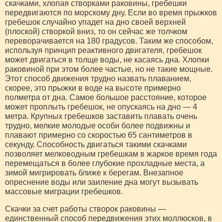
скачками, хлопая створками раковины, гребешки
передвигаются по морскому дну. Если во время прыжков
гребешок случайно упадет на дно своей верхней
(плоской) створкой вниз, то он сейчас же толчком
переворачивается на 180 градусов. Таким же способом,
используя принцип реактивного двигателя, гребешок
может двигаться в толще воды, не касаясь дна. Хлопки
раковиной при этом более частые, но не такие мощные.
Этот способ движения трудно назвать плаванием,
скорее, это прыжки в воде на высоте примерно
полметра от дна. Самое большое расстояние, которое
может проплыть гребешок, не опускаясь на дно — 4
метра. Крупных гребешков заставить плавать очень
трудно, мелкие молодые особи более подвижны и
плавают примерно со скоростью 65 сантиметров в
секунду. Способность двигаться такими скачками
позволяет мелководным гребешкам в жаркое время года
перемещаться в более глубокие прохладные места, а
зимой мигрировать ближе к берегам. Внезапное
опреснение воды или заиление дна могут вызывать
массовые миграции гребешков.
Скачки за счет работы створок раковины —
единственный способ передвижения этих моллюсков, в