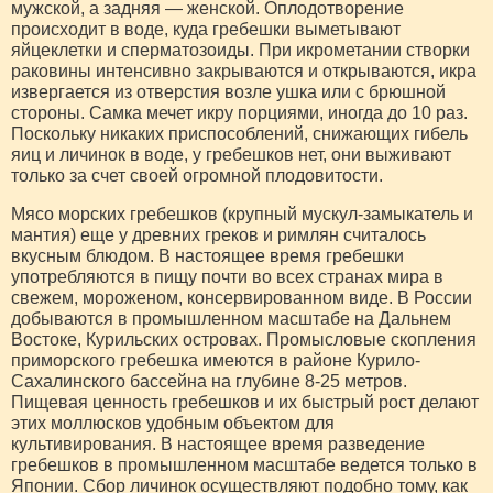
мужской, а задняя — женской. Оплодотворение
происходит в воде, куда гребешки выметывают
яйцеклетки и сперматозоиды. При икрометании створки
раковины интенсивно закрываются и открываются, икра
извергается из отверстия возле ушка или с брюшной
стороны. Самка мечет икру порциями, иногда до 10 раз.
Поскольку никаких приспособлений, снижающих гибель
яиц и личинок в воде, у гребешков нет, они выживают
только за счет своей огромной плодовитости.
Мясо морских гребешков (крупный мускул-замыкатель и
мантия) еще у древних греков и римлян считалось
вкусным блюдом. В настоящее время гребешки
употребляются в пищу почти во всех странах мира в
свежем, мороженом, консервированном виде. В России
добываются в промышленном масштабе на Дальнем
Востоке, Курильских островах. Промысловые скопления
приморского гребешка имеются в районе Курило-
Сахалинского бассейна на глубине 8-25 метров.
Пищевая ценность гребешков и их быстрый рост делают
этих моллюсков удобным объектом для
культивирования. В настоящее время разведение
гребешков в промышленном масштабе ведется только в
Японии. Сбор личинок осуществляют подобно тому, как