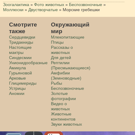
Зоогалактика
»
Фото животных
»
Беспозвоночные
»
Моллюски
»
Двустворчатые
»
Морские гребешки
Смотрите
Окружающий
также
мир
Сердцевидки
Млекопитающие
Тридакниды
Птицы
Настоящие
Рассказы о
мактры
животных
Синдесмии
Для детей
Унионидообразные
Рептилии
Амикула
(Пресмыкающиеся)
Гурьяновой
Амфибии
Арковые
(Земноводные)
Глицимериды
Рыбы
Устрицы
Беспозвоночные
Аномии
Золотые
фотографии
Видео о
животных
Животные
континентов
Звуки животных