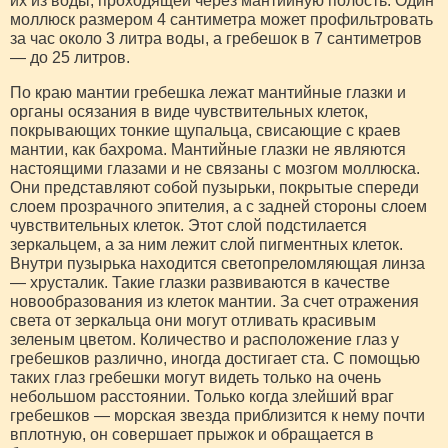
их из воды, проходящей через мантийную полость. Один
моллюск размером 4 сантиметра может профильтровать
за час около 3 литра воды, а гребешок в 7 сантиметров
— до 25 литров.
По краю мантии гребешка лежат мантийные глазки и
органы осязания в виде чувствительных клеток,
покрывающих тонкие щупальца, свисающие с краев
мантии, как бахрома. Мантийные глазки не являются
настоящими глазами и не связаны с мозгом моллюска.
Они представляют собой пузырьки, покрытые спереди
слоем прозрачного эпителия, а с задней стороны слоем
чувствительных клеток. Этот слой подстилается
зеркальцем, а за ним лежит слой пигментных клеток.
Внутри пузырька находится светопреломляющая линза
— хрусталик. Такие глазки развиваются в качестве
новообразования из клеток мантии. За счет отражения
света от зеркальца они могут отливать красивым
зеленым цветом. Количество и расположение глаз у
гребешков различно, иногда достигает ста. С помощью
таких глаз гребешки могут видеть только на очень
небольшом расстоянии. Только когда злейший враг
гребешков — морская звезда приблизится к нему почти
вплотную, он совершает прыжок и обращается в