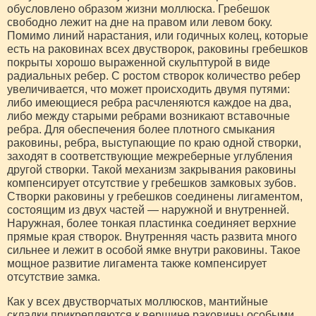
обусловлено образом жизни моллюска. Гребешок
свободно лежит на дне на правом или левом боку.
Помимо линий нарастания, или годичных колец, которые
есть на раковинах всех двустворок, раковины гребешков
покрыты хорошо выраженной скульптурой в виде
радиальных ребер. С ростом створок количество ребер
увеличивается, что может происходить двумя путями:
либо имеющиеся ребра расчленяются каждое на два,
либо между старыми ребрами возникают вставочные
ребра. Для обеспечения более плотного смыкания
раковины, ребра, выступающие по краю одной створки,
заходят в соответствующие межреберные углубления
другой створки. Такой механизм закрывания раковины
компенсирует отсутствие у гребешков замковых зубов.
Створки раковины у гребешков соединены лигаментом,
состоящим из двух частей — наружной и внутренней.
Наружная, более тонкая пластинка соединяет верхние
прямые края створок. Внутренняя часть развита много
сильнее и лежит в особой ямке внутри раковины. Такое
мощное развитие лигамента также компенсирует
отсутствие замка.
Как у всех двустворчатых моллюсков, мантийные
складки прикрепляются к вершине раковины особыми