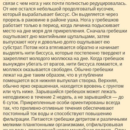
связи с чем нога у них почти полностью редуцировалась.
От нее остался небольшой продолговатый кусочек,
который вырабатывает биссус. Он выделяется через
прорезь в раковине в районе ушка. Нога у гребешков
работает только в период, когда личинка подыскивает
место на дне моря для прикрепления. Сначала гребешки
ощупывают дно мантийными щупальцами, затем
выпускают ногу и довольно долго ощупывают ею
субстрат. Потом нога втягивается обратно и начинает
выделять нити биссуса, которые постепенно твердеют и
закрепляют молодого моллюска на дне. Когда гребешок
вынужден убегать от врагов, нити биссуса ломаются, и
моллюск оказывается свободен. Обычно гребешки
лежат на дне таким образом, что в углублении
помещается вся нижняя выпуклая створка. Верхняя,
обычно ярко окрашенная, находится вровень с грунтом
или чуть ниже. Зарывшийся гребешок может лежать
неподвижно в течение 2 недель, а не зарывшийся — до
6 суток. Прикрепленные особи ориентированы всегда
так, что приливно-отливные течения обеспечивают
постоянный ток воды и способствуют повышению
фильтрации. Питаются гребешки детритом и различными
мелкими планктонными организмами, отфильтровывая