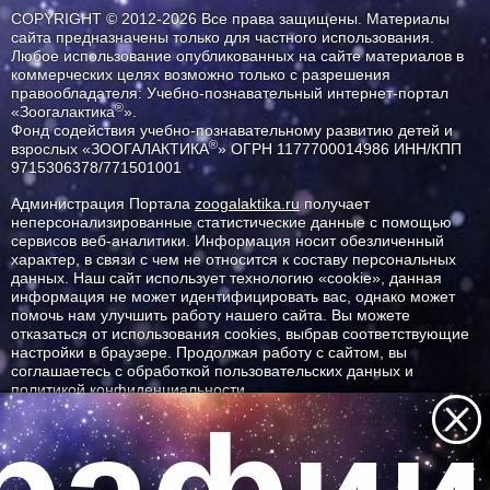
COPYRIGHT © 2012-2026 Все права защищены. Материалы
сайта предназначены только для частного использования.
Любое использование опубликованных на сайте материалов в
коммерческих целях возможно только с разрешения
правообладателя: Учебно-познавательный интернет-портал
®
«Зоогалактика
».
Фонд содействия учебно-познавательному развитию детей и
®
взрослых «ЗООГАЛАКТИКА
» ОГРН 1177700014986 ИНН/КПП
9715306378/771501001
Администрация Портала
zoogalaktika.ru
получает
неперсонализированные статистические данные с помощью
сервисов веб-аналитики. Информация носит обезличенный
характер, в связи с чем не относится к составу персональных
данных. Наш сайт использует технологию «cookie», данная
информация не может идентифицировать вас, однако может
помочь нам улучшить работу нашего сайта. Вы можете
отказаться от использования cookies, выбрав соответствующие
настройки в браузере. Продолжая работу с сайтом, вы
соглашаетесь с обработкой пользовательских данных и
политикой конфиденциальности.
ID ресурса: 2109