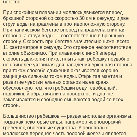
бегство.
При спокойном плавании моллюск движется вперед
брюшной стороной со скоростью 30 см в секунду, и две
струи воды направлены в противоположную сторону.
При паническом бегстве вперед направлена спинная
сторона, а струи воды — соответственно в брюшную
сторону. Скорость при бегстве значительно ниже: всего
11 сантиметров в секунду. Это странное несоответствие
вполне объяснимо. При плавании спиной вперед
скорость движения ниже, плыть так гребешку неудобно,
но наиболее уязвимая для нападения брюшная сторона
при таком способе движения оказывается хорошо
защищена сильным током воды. Открытая мантия и
развитие чувствительных органов на ее краях
обусловлено тем, что гребешки ведут свободный,
подвижный образ жизни на поверхности дна, не
закапываются и свободно омываются водой со всех
сторон.
Большинство гребешков — раздельнополые организмы,
тогда как некоторые виды, например черноморский
гребешок, обоеполые существа. У обоеполых
моллюсков передняя часть половой железы является