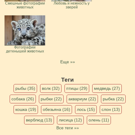
Смешные фотографии
Любовь и нежность у
животных
зверей
Фотографии
детенышей животных
Еще »»
Теги
рыбы (35)
волк (32)
птицы (29)
медведь (27)
собака (26)
рыбки (22)
аквариум (22)
рыбка (22)
кошка (19)
обезьяна (16)
лось (15)
слон (13)
верблюд (13)
лисица (12)
олень (11)
Все теги »»