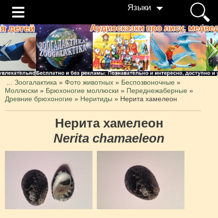
Языки
...
Зоогалактика
»
Фото животных
»
Беспозвоночные
»
Моллюски
»
Брюхоногие моллюски
»
Переднежаберные
»
Древние брюхоногие
»
Неритиды
»
Нерита хамелеон
Нерита хамелеон
Nerita chamaeleon