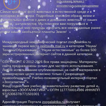
пользования людьми с
интеллектуальными нарушениями
Самые красивые фото животных в естественной среде и в
зоопарках всего мира. Подробные описания образа жизни и
удивительных фактов о диких и домашних животных от наших
авторов - натуралистов. Мы поможем вам погрузиться в
увлекательный мир природы и изучить все неизведанные ранее
уголки нашей необъятной планеты Земля!
Международный некоммерческий портал zoogalaktika.ru
занимает первое место
рейтинга mail.ru
в категории "Наука/
Техника/Образование" - "Науки естественные" из более 500
зарегистрированных интернет сайтов в данной категории.
COPYRIGHT © 2012-2026 Все права защищены. Материалы
сайта предназначены только для частного использования.
Любое использование опубликованных на сайте материалов в
коммерческих целях возможно только с разрешения
правообладателя: Учебно-познавательный интернет-портал
®
«Зоогалактика
».
Фонд содействия учебно-познавательному развитию детей и
®
взрослых «ЗООГАЛАКТИКА
» ОГРН 1177700014986 ИНН/КПП
9715306378/771501001
Администрация Портала
zoogalaktika.ru
получает
неперсонализированные статистические данные с помощью