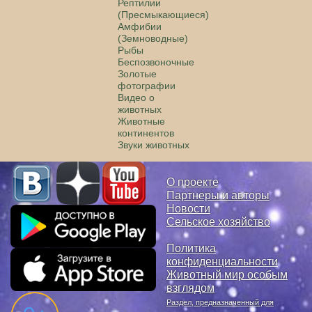
Рептилии
(Пресмыкающиеся)
Амфибии
(Земноводные)
Рыбы
Беспозвоночные
Золотые
фотографии
Видео о
животных
Животные
континентов
Звуки животных
О проекте
Партнеры и авторы
Новости
Сельское хозяйство
Политика
конфиденциальности
Животный мир особым
взглядом
Раздел, предназначенный для