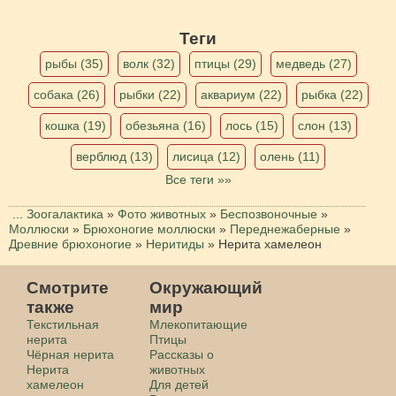
Теги
рыбы (35)
волк (32)
птицы (29)
медведь (27)
собака (26)
рыбки (22)
аквариум (22)
рыбка (22)
кошка (19)
обезьяна (16)
лось (15)
слон (13)
верблюд (13)
лисица (12)
олень (11)
Все теги »»
...
Зоогалактика
»
Фото животных
»
Беспозвоночные
»
Моллюски
»
Брюхоногие моллюски
»
Переднежаберные
»
Древние брюхоногие
»
Неритиды
»
Нерита хамелеон
Смотрите
Окружающий
также
мир
Текстильная
Млекопитающие
нерита
Птицы
Чёрная нерита
Рассказы о
Нерита
животных
хамелеон
Для детей