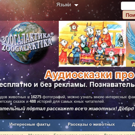
Языки
дов животных и
16275
фотографий, можно узнать много интересных фа
етских сказок и
488
историй для самых юных читателей.
вательный портал расскажет все о животных! Добро
Интересные факты
Рассказы о животных
Д
з рекламы
О проекте