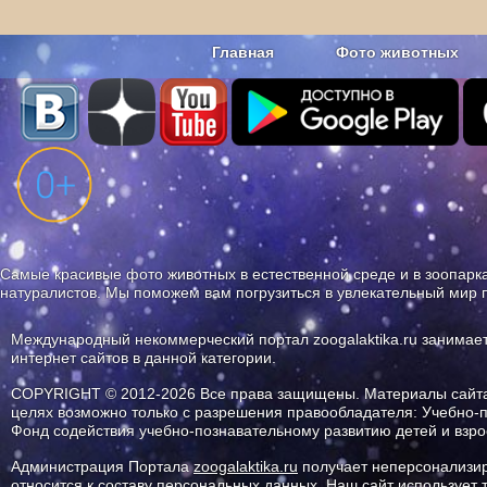
Главная
Фото животных
Наши приложения. Бесплатно и бе
Самые красивые фото животных в естественной среде и в зоопарка
натуралистов. Мы поможем вам погрузиться в увлекательный мир 
Международный некоммерческий портал zoogalaktika.ru занимае
интернет сайтов в данной категории.
COPYRIGHT © 2012-2026 Все права защищены. Материалы сайта 
целях возможно только с разрешения правообладателя: Учебно-
Фонд содействия учебно-познавательному развитию детей и вз
Администрация Портала
zoogalaktika.ru
получает неперсонализир
относится к составу персональных данных. Наш сайт использует