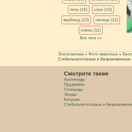
лось (15)
слон (13)
верблюд (13)
лисица (12)
олень (11)
Все теги »»
Зоогалактика
»
Фото животных
»
Бесп
Стебельчатоглазые и Безраковинные
Смотрите также
Ахатиниды
Прудовики
Гелициды
Эниды
Катушки
Стебельчатоглазые и Безраковин