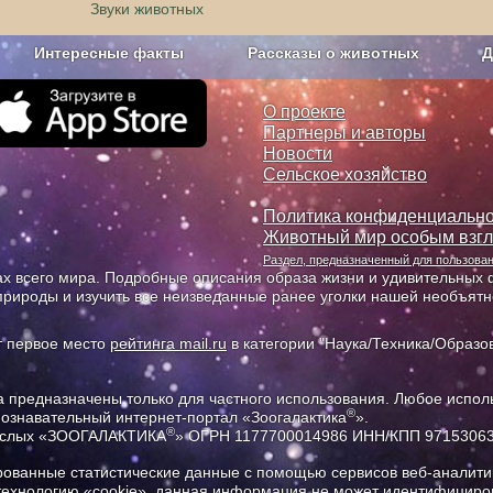
Звуки животных
Интересные факты
Рассказы о животных
Д
з рекламы
О проекте
О проекте
Партнеры и авторы
Новости
Сельское хозяйство
Политика конфиденциально
Животный мир особым взг
Раздел, предназначенный для пользов
х всего мира. Подробные описания образа жизни и удивительных ф
природы и изучить все неизведанные ранее уголки нашей необъят
т первое место
рейтинга mail.ru
в категории "Наука/Техника/Образов
предназначены только для частного использования. Любое исполь
®
познавательный интернет-портал «Зоогалактика
».
®
рослых «ЗООГАЛАКТИКА
» ОГРН 1177700014986 ИНН/КПП 9715306
ованные статистические данные с помощью сервисов веб-аналитик
 технологию «cookie», данная информация не может идентифициров