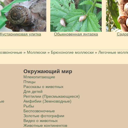
Кустарниковая улитка
Обыкновенная янтарка
Садов
озвоночные
»
Моллюски
»
Брюхоногие моллюски
»
Легочные молл
Окружающий мир
Млекопитающие
Птицы
Рассказы о животных
Для детей
Рептилии (Пресмыкающиеся)
ные
Амфибии (Земноводные)
Рыбы
Беспозвоночные
Золотые фотографии
Видео о животных
Животные континентов