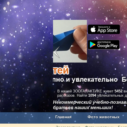
В нашей ЗООГАЛАКТИКЕ живет
5452
ви
рассказов. Найти
1094
увлекательных д
Некоммерческий учебно-позна
братьев наших меньших!
Главная
Фото животных
Наши приложения. Бесплатно и бе