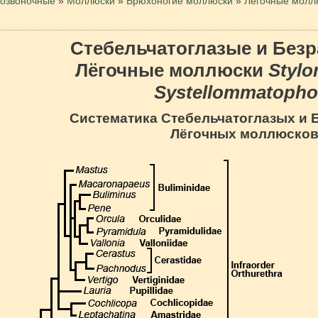
озвоночные
»
Моллюски
»
Брюхоногие моллюски
»
Легочные молл
Стебельчатоглазые и Без
Лёгочные моллюски
Stylo
Systellommatopho
Систематика Стебельчатоглазых и 
Лёгочных моллюско