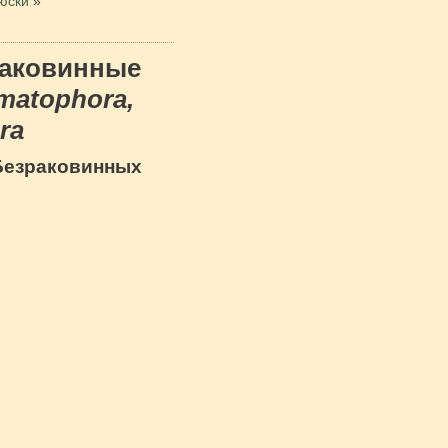
юски
»
раковинные
matophora,
ra
Безраковинных
в