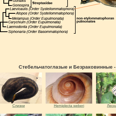
Стебельчатоглазые и Безраковинные -
Слизни
Hemiplecta weberi
Лесн