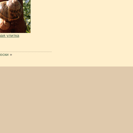
ая улитка
юски
»