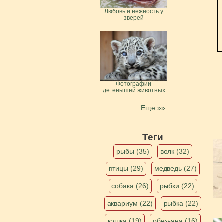
Любовь и нежность у
зверей
Фотографии
детенышей животных
Еще »»
Теги
рыбы (35)
волк (32)
птицы (29)
медведь (27)
собака (26)
рыбки (22)
аквариум (22)
рыбка (22)
кошка (19)
обезьяна (16)