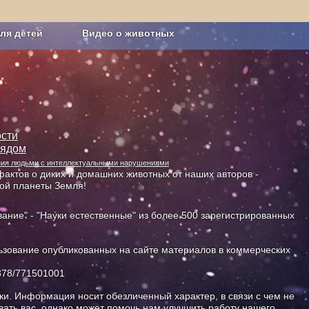
ля детей
Видео о животных
Сельское хозяйство
сти
лядом
ания людьми с интеллектуальными нарушениями
актов о диких и домашних животных от наших авторов -
ной планеты Земля!
ание" - "Науки естественные" из более 500 зарегистрированных
зование опубликованных на сайте материалов в коммерческих
378/771501001
и. Информация носит обезличенный характер, в связи с чем не
ать вас, однако может помочь нам улучшить работу нашего