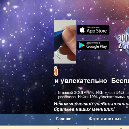
В нашей ЗООГАЛАКТИКЕ живет
5452
ви
рассказов. Найти
1094
увлекательных д
Некоммерческий учебно-позна
братьев наших меньших!
Главная
Фото животных
Наши приложения. Бесплатно и бе