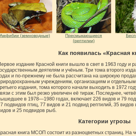
Амфибии (земноводные)
Пресмыкающиеся
Бесп
(рептилии)
Как появилась «Красная к
ервое издание Красной книги вышло в свет в 1963 году и 
осударственным деятелям и учёным. Три тома второго изд
одах и по-прежнему не была рассчитана на широкую продаж
риродоохранным учреждениям, организациям и отдельным
ретьего издания, тома которого начали выходить в 1972 году
вязи с этим был резко увеличен её тираж. Последнее, четв
ышедшее в 1978—1980 годах, включает 226 видов и 79 под
7 подвидов птиц, 77 видов и 21 подвид рептилий, 35 видов
идов и 25 подвидов рыб.
Категории угрозы
расная книга МСОП состоит из разноцветных страниц. На ч