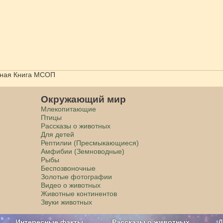
ная Книга МСОП
Окружающий мир
Млекопитающие
Птицы
Рассказы о животных
Для детей
Рептилии (Пресмыкающиеся)
Амфибии (Земноводные)
Рыбы
Беспозвоночные
Золотые фотографии
Видео о животных
Животные континентов
Звуки животных
Интересные факты
Рассказы о животных
Д