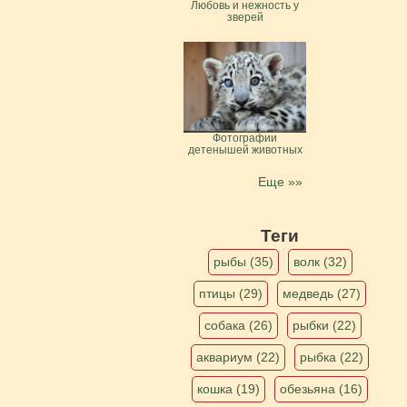
Любовь и нежность у
зверей
Фотографии
детенышей животных
Еще »»
Теги
рыбы (35)
волк (32)
птицы (29)
медведь (27)
собака (26)
рыбки (22)
аквариум (22)
рыбка (22)
кошка (19)
обезьяна (16)