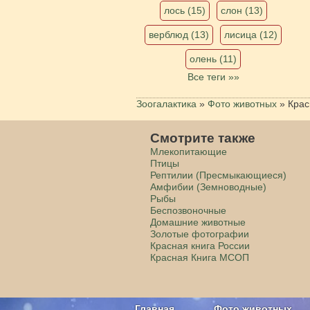
лось (15)
слон (13)
верблюд (13)
лисица (12)
олень (11)
Все теги »»
Зоогалактика
»
Фото животных
»
Крас
Смотрите также
Млекопитающие
Птицы
Рептилии (Пресмыкающиеся)
Амфибии (Земноводные)
Рыбы
Беспозвоночные
Домашние животные
Золотые фотографии
Красная книга России
Красная Книга МСОП
Главная
Фото животных