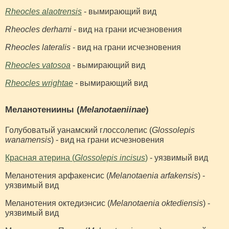
Rheocles alaotrensis
- вымирающий вид
Rheocles derhami
- вид на грани исчезновения
Rheocles lateralis
- вид на грани исчезновения
Rheocles vatosoa
- вымирающий вид
Rheocles wrightae
- вымирающий вид
Меланотениины (
Melanotaeniinae
)
Голубоватый уанамский глоссолепис (
Glossolepis
wanamensis
) - вид на грани исчезновения
Красная атерина (
Glossolepis incisus
)
- уязвимый вид
Меланотения арфакенсис (
Melanotaenia arfakensis
) -
уязвимый вид
Меланотения октедиэнсис (
Melanotaenia oktediensis
) -
уязвимый вид