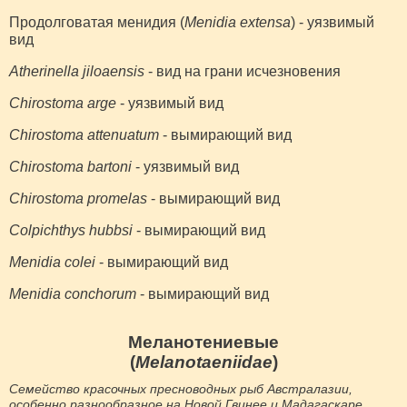
Продолговатая менидия (
Menidia extensa
) - уязвимый
вид
Atherinella jiloaensis
- вид на грани исчезновения
Chirostoma arge
- уязвимый вид
Chirostoma attenuatum
- вымирающий вид
Chirostoma bartoni
- уязвимый вид
Chirostoma promelas
- вымирающий вид
Colpichthys hubbsi
- вымирающий вид
Menidia colei
- вымирающий вид
Menidia conchorum
- вымирающий вид
Меланотениевые
(
Melanotaeniidae
)
Семейство красочных пресноводных рыб Австралазии,
особенно разнообразное на Новой Гвинее и Мадагаскаре.