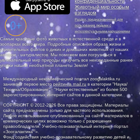
конфиденциальности
Животный мир особым
взглядом
Раздел, предназначенный для
пользования людьми с
интеллектуальными нарушениями
Самые красивые фото животных в естественной среде и в
зоопарках всего мира. Подробные описания образа жизни и
удивительных фактов о диких и домашних животных от наших
авторов - натуралистов. Мы поможем вам погрузиться в
увлекательный мир природы и изучить все неизведанные ранее
уголки нашей необъятной планеты Земля!
Международный некоммерческий портал zoogalaktika.ru
занимает первое место
рейтинга mail.ru
в категории "Наука/
Техника/Образование" - "Науки естественные" из более 500
зарегистрированных интернет сайтов в данной категории.
COPYRIGHT © 2012-2026 Все права защищены. Материалы
сайта предназначены только для частного использования.
Любое использование опубликованных на сайте материалов в
коммерческих целях возможно только с разрешения
правообладателя: Учебно-познавательный интернет-портал
®
«Зоогалактика
».
Фонд содействия учебно-познавательному развитию детей и