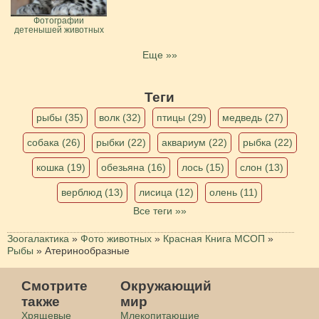
Фотографии
детенышей животных
Еще »»
Теги
рыбы (35)
волк (32)
птицы (29)
медведь (27)
собака (26)
рыбки (22)
аквариум (22)
рыбка (22)
кошка (19)
обезьяна (16)
лось (15)
слон (13)
верблюд (13)
лисица (12)
олень (11)
Все теги »»
Зоогалактика
»
Фото животных
»
Красная Книга МСОП
»
Рыбы
»
Атеринообразные
Смотрите
Окружающий
также
мир
Хрящевые
Млекопитающие