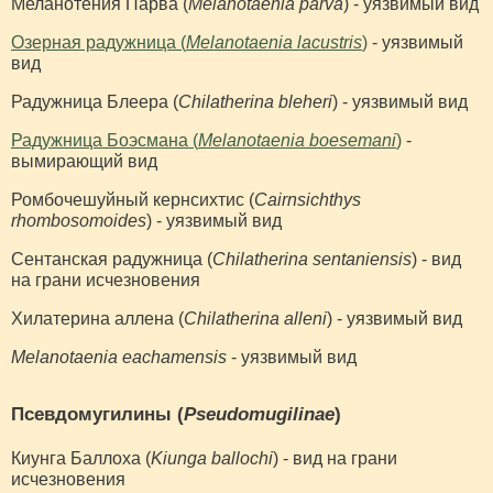
Меланотения Парва (
Melanotaenia parva
) - уязвимый вид
Озерная радужница (
Melanotaenia lacustris
)
- уязвимый
вид
Радужница Блеера (
Chilatherina bleheri
) - уязвимый вид
Радужница Боэсмана (
Melanotaenia boesemani
)
-
вымирающий вид
Ромбочешуйный кернсихтис (
Cairnsichthys
rhombosomoides
) - уязвимый вид
Сентанская радужница (
Chilatherina sentaniensis
) - вид
на грани исчезновения
Хилатерина аллена (
Chilatherina alleni
) - уязвимый вид
Melanotaenia eachamensis
- уязвимый вид
Псевдомугилины (
Pseudomugilinae
)
Киунга Баллоха (
Kiunga ballochi
) - вид на грани
исчезновения