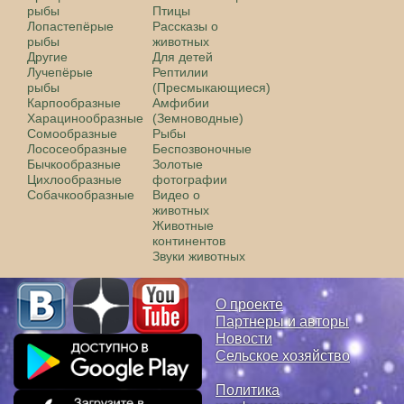
рыбы
Птицы
Лопастепёрые
Рассказы о
рыбы
животных
Другие
Для детей
Лучепёрые
Рептилии
рыбы
(Пресмыкающиеся)
Карпообразные
Амфибии
Харацинообразные
(Земноводные)
Сомообразные
Рыбы
Лососеобразные
Беспозвоночные
Бычкообразные
Золотые
Цихлообразные
фотографии
Собачкообразные
Видео о
животных
Животные
континентов
Звуки животных
О проекте
Партнеры и авторы
Новости
Сельское хозяйство
Политика