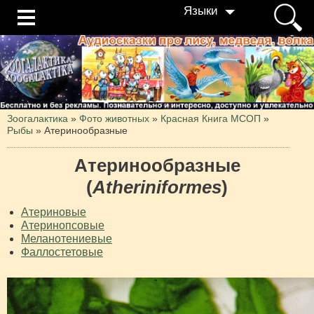
Языки
Зоогалактика
»
Фото животных
»
Красная Книга МСОП
»
Рыбы
»
Атеринообразные
Атеринообразные
(
Atheriniformes
)
Атериновые
Атеринопсовые
Меланотениевые
Фаллостетовые