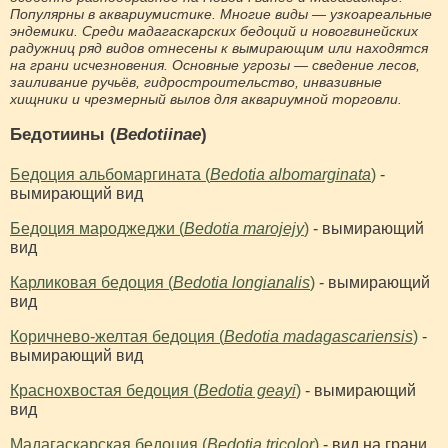
Популярны в аквариумистике. Многие виды — узкоареальные
эндемики. Среди мадагаскарских бедоций и новогвинейских
радужниц ряд видов отнесены к вымирающим или находятся
на грани исчезновения. Основные угрозы — сведение лесов,
заиливание ручьёв, гидростроительство, инвазивные
хищники и чрезмерный вылов для аквариумной торговли.
Бедотиины (
Bedotiinae
)
Бедоция альбомаргината (
Bedotia albomarginata
)
-
вымирающий вид
Бедоция мароджеджи (
Bedotia marojejy
)
- вымирающий
вид
Карликовая бедоция (
Bedotia longianalis
)
- вымирающий
вид
Коричнево-желтая бедоция (
Bedotia madagascariensis
)
-
вымирающий вид
Краснохвостая бедоция (
Bedotia geayi
)
- вымирающий
вид
Мадагаскарская бедоция (
Bedotia tricolor
)
- вид на грани