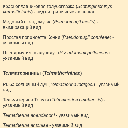
Красноплавниковая голубоглазка (
Scaturiginichthys
vermeilipinnis
) - вид на грани исчезновения
Медовый псевдомугил (
Pseudomugil mellis
) -
вымирающий вид
Простая попондетта Конни (
Pseudomugil connieae
) -
уязвимый вид
Псевдомугил пеллуцидус (
Pseudomugil pellucidus
) -
уязвимый вид
Телматеринины (
Telmatherininae
)
Рыба солнечный луч (
Telmatherina ladigesi
) - уязвимый
вид
Тельматерина Товути (
Telmatherina celebensis
) -
уязвимый вид
Telmatherina abendanoni
- уязвимый вид
Telmatherina antoniae
- уязвимый вид