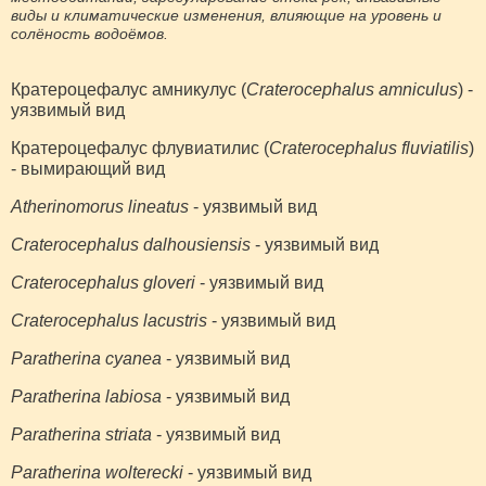
виды и климатические изменения, влияющие на уровень и
солёность водоёмов.
Кратероцефалус амникулус (
Craterocephalus amniculus
) -
уязвимый вид
Кратероцефалус флувиатилис (
Craterocephalus fluviatilis
)
- вымирающий вид
Atherinomorus lineatus
- уязвимый вид
Craterocephalus dalhousiensis
- уязвимый вид
Craterocephalus gloveri
- уязвимый вид
Craterocephalus lacustris
- уязвимый вид
Paratherina cyanea
- уязвимый вид
Paratherina labiosa
- уязвимый вид
Paratherina striata
- уязвимый вид
Paratherina wolterecki
- уязвимый вид