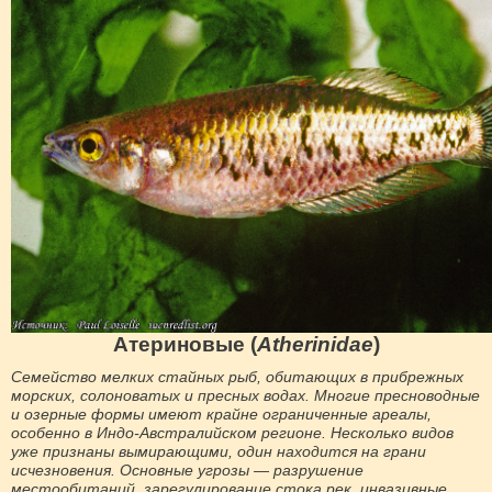
Атериновые (
Atherinidae
)
Семейство мелких стайных рыб, обитающих в прибрежных
морских, солоноватых и пресных водах. Многие пресноводные
и озерные формы имеют крайне ограниченные ареалы,
особенно в Индо-Австралийском регионе. Несколько видов
уже признаны вымирающими, один находится на грани
исчезновения. Основные угрозы — разрушение
местообитаний, зарегулирование стока рек, инвазивные