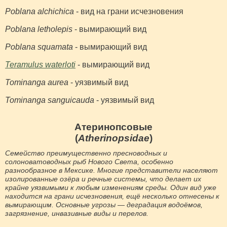
Poblana alchichica
- вид на грани исчезновения
Poblana letholepis
- вымирающий вид
Poblana squamata
- вымирающий вид
Teramulus waterloti
- вымирающий вид
Tominanga aurea
- уязвимый вид
Tominanga sanguicauda
- уязвимый вид
Атеринопсовые
(
Atherinopsidae
)
Семейство преимущественно пресноводных и
солоноватоводных рыб Нового Света, особенно
разнообразное в Мексике. Многие представители населяют
изолированные озёра и речные системы, что делает их
крайне уязвимыми к любым изменениям среды. Один вид уже
находится на грани исчезновения, ещё несколько отнесены к
вымирающим. Основные угрозы — деградация водоёмов,
загрязнение, инвазивные виды и перелов.