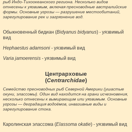
рыб Индо-Тихоокеанского региона. Несколько видов
отнесены к уязвимым, включая пресноводные австралийские
формы. Основные угрозы — разрушение местообитаний,
зарегулирование рек и загрязнение вод.
Обыкновенный бидиан (
Bidyanus bidyanus
) - уязвимый
вид
Hephaestus adamsoni
- уязвимый вид
Varia jamoerensis
- уязвимый вид
Центрарховые
(
Centrarchidae
)
Семейство пресноводных рыб Северной Америки (ушастые
окуни, элассомы). Один вид находится на грани исчезновения,
несколько отнесены к вымирающим или уязвимым. Основные
угрозы — деградация водоёмов, инвазивные виды и
зарегулирование стока.
Каролинская элассома (
Elassoma okatie
) - уязвимый вид