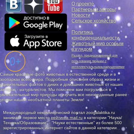
О проекте
Партнеры и авторы
Новости
Сельское хозяйство
Политика
конфиденциальности
Животный мир особым
взглядом
Раздел, предназначенный для
пользования людьми с
интеллектуальными нарушениями
Самые красивые фото животных в естественной среде и в
зоопарках всего мира. Подробные описания образа жизни и
удивительных фактов о диких и домашних животных от наших
авторов - натуралистов. Мы поможем вам погрузиться в
увлекательный мир природы и изучить все неизведанные ранее
уголки нашей необъятной планеты Земля!
Международный некоммерческий портал zoogalaktika.ru
занимает первое место
рейтинга mail.ru
в категории "Наука/
Техника/Образование" - "Науки естественные" из более 500
зарегистрированных интернет сайтов в данной категории.