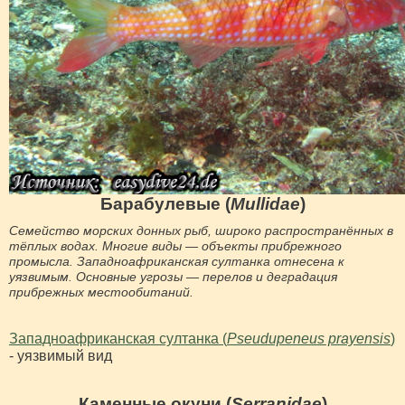
Барабулевые (
Mullidae
)
Семейство морских донных рыб, широко распространённых в
тёплых водах. Многие виды — объекты прибрежного
промысла. Западноафриканская султанка отнесена к
уязвимым. Основные угрозы — перелов и деградация
прибрежных местообитаний.
Западноафриканская султанка (
Pseudupeneus prayensis
)
- уязвимый вид
Каменные окуни (
Serranidae
)