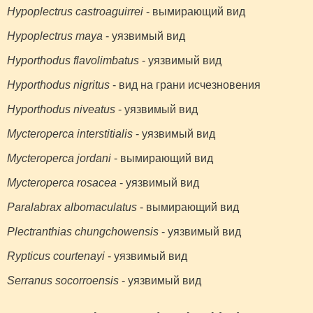
Hypoplectrus castroaguirrei
- вымирающий вид
Hypoplectrus maya
- уязвимый вид
Hyporthodus flavolimbatus
- уязвимый вид
Hyporthodus nigritus
- вид на грани исчезновения
Hyporthodus niveatus
- уязвимый вид
Mycteroperca interstitialis
- уязвимый вид
Mycteroperca jordani
- вымирающий вид
Mycteroperca rosacea
- уязвимый вид
Paralabrax albomaculatus
- вымирающий вид
Plectranthias chungchowensis
- уязвимый вид
Rypticus courtenayi
- уязвимый вид
Serranus socorroensis
- уязвимый вид