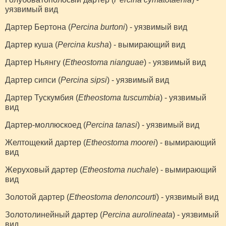
уязвимый вид
Дартер Бертона (
Percina burtoni
) - уязвимый вид
Дартер куша (
Percina kusha
) - вымирающий вид
Дартер Ньянгу (
Etheostoma nianguae
) - уязвимый вид
Дартер сипси (
Percina sipsi
) - уязвимый вид
Дартер Тускумбия (
Etheostoma tuscumbia
) - уязвимый
вид
Дартер-моллюскоед (
Percina tanasi
) - уязвимый вид
Желтощекий дартер (
Etheostoma moorei
) - вымирающий
вид
Жеруховый дартер (
Etheostoma nuchale
) - вымирающий
вид
Золотой дартер (
Etheostoma denoncourti
) - уязвимый вид
Золотолинейный дартер (
Percina aurolineata
) - уязвимый
вид