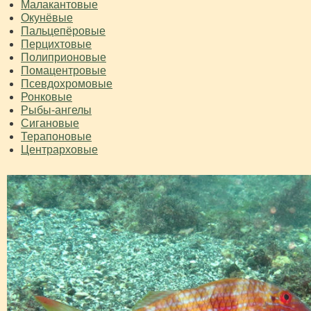
Малакантовые
Окунёвые
Пальцепёровые
Перцихтовые
Полиприоновые
Помацентровые
Псевдохромовые
Ронковые
Рыбы-ангелы
Сигановые
Терапоновые
Центрарховые