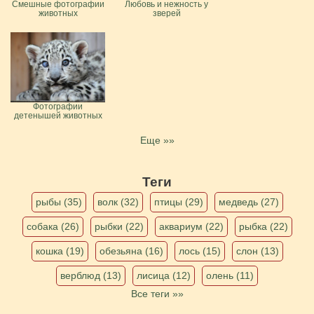
Смешные фотографии
Любовь и нежность у
животных
зверей
Фотографии
детенышей животных
Еще »»
Теги
рыбы (35)
волк (32)
птицы (29)
медведь (27)
собака (26)
рыбки (22)
аквариум (22)
рыбка (22)
кошка (19)
обезьяна (16)
лось (15)
слон (13)
верблюд (13)
лисица (12)
олень (11)
Все теги »»