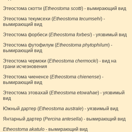
Этеостома скотти (
Etheostoma scotti
) - вымирающий вид
Этеостома текумсехи (
Etheostoma tecumsehi
) -
вымирающий вид
Этеостома форбеси (
Etheostoma forbesi
) - уязвимый вид
Этеостома футофилум (
Etheostoma phytophilum
) -
вымирающий вид
Этеостома чермоки (
Etheostoma chermocki
) - вид на
грани исчезновения
Этеостома чиененсе (
Etheostoma chienense
) -
вымирающий вид
Этеостома этовахай (
Etheostoma etowahae
) - уязвимый
вид
Южный дартер (
Etheostoma australe
) - уязвимый вид
Янтарный дартер (
Percina antesella
) - вымирающий вид
Etheostoma akatulo
- вымирающий вид