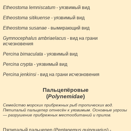
Etheostoma lemniscatum
- уязвимый вид
Etheostoma sitikuense
- уязвимый вид
Etheostoma susanae
- вымирающий вид
Gymnocephalus ambriaelacus
- вид на грани
исчезновения
Percina bimaculata
- уязвимый вид
Percina crypta
- уязвимый вид
Percina jenkinsi
- вид на грани исчезновения
Пальцепёровые
(
Polynemidae
)
Семейство морских прибрежных рыб тропических вод.
Пятипалый пальцепер отнесён к уязвимым. Основные угрозы
— разрушение прибрежных местообитаний и прилов.
Пятипалый пальцепер (
Pentanemus quinquarius
) -