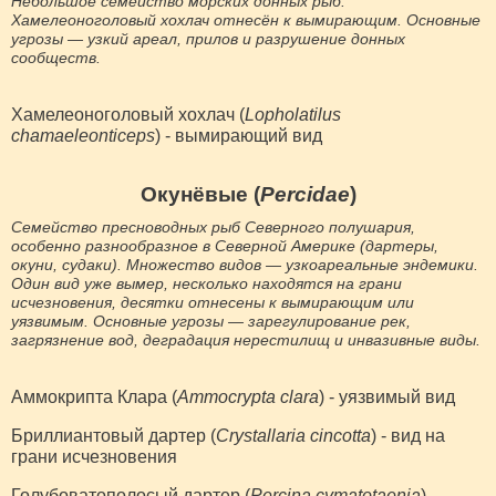
Небольшое семейство морских донных рыб.
Хамелеоноголовый хохлач отнесён к вымирающим. Основные
угрозы — узкий ареал, прилов и разрушение донных
сообществ.
Хамелеоноголовый хохлач (
Lopholatilus
chamaeleonticeps
) - вымирающий вид
Окунёвые (
Percidae
)
Семейство пресноводных рыб Северного полушария,
особенно разнообразное в Северной Америке (дартеры,
окуни, судаки). Множество видов — узкоареальные эндемики.
Один вид уже вымер, несколько находятся на грани
исчезновения, десятки отнесены к вымирающим или
уязвимым. Основные угрозы — зарегулирование рек,
загрязнение вод, деградация нерестилищ и инвазивные виды.
Аммокрипта Клара (
Ammocrypta clara
) - уязвимый вид
Бриллиантовый дартер (
Crystallaria cincotta
) - вид на
грани исчезновения
Голубоватополосый дартер (
Percina cymatotaenia
) -