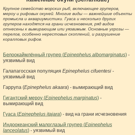
Крупное семейство морских рыб, включающее груперов,
мероу и рифовых окуней. Многие виды — важнейшие объекты
промысла и аквариумистики. Гуаса и несколько других
груперов находятся на грани исчезновения, ряд видов
отнесены к вымирающим или уязвимым. Основные угрозы —
перелов, особенно нерестовых скоплений, и разрушение
коралловых рифов.
Белоокаймлённый групер (
Epinephelus albomarginatus
)
-
уязвимый вид
Галапагосская популяция
Epinephelus cifuentesi
-
уязвимый вид
Гаррупа (
Epinephelus akaara
) - вымирающий вид
Гигантский мероу (
Epinephelus marginatus
)
-
вымирающий вид
Гуаса (
Epinephelus itajara
)
- вид на грани исчезновения
Индоокеанский малоглазый групер (
Epinephelus
lanceolatus
)
- уязвимый вид