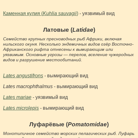
Каменная кулия (
Kuhlia sauvagii
)
- уязвимый вид
Латовые (
Latidae
)
Семейство крупных пресноводных рыб Африки, включая
нильского окуня. Несколько эндемичных видов озёр Восточно-
Африканского рифта отнесены к вымирающим или
уязвимым. Основные угрозы — перелов, вселение чужеродных
видов и разрушение местообитаний.
Lates angustifrons
- вымирающий вид
Lates macrophthalmus
- вымирающий вид
Lates mariae
- уязвимый вид
Lates microlepis
- вымирающий вид
Луфарёвые (
Pomatomidae
)
Монотипичное семейство морских пелагических рыб. Луфарь