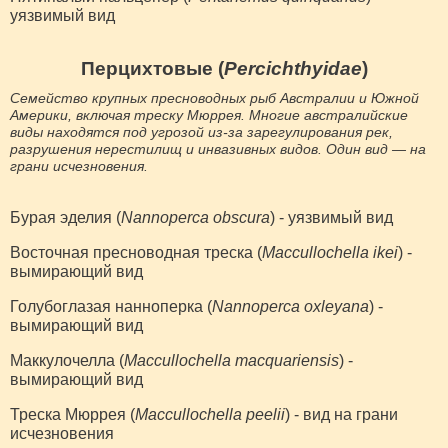
уязвимый вид
Перцихтовые (
Percichthyidae
)
Семейство крупных пресноводных рыб Австралии и Южной
Америки, включая треску Мюррея. Многие австралийские
виды находятся под угрозой из-за зарегулирования рек,
разрушения нерестилищ и инвазивных видов. Один вид — на
грани исчезновения.
Бурая эделия (
Nannoperca obscura
) - уязвимый вид
Восточная пресноводная треска (
Maccullochella ikei
) -
вымирающий вид
Голубоглазая нанноперка (
Nannoperca oxleyana
) -
вымирающий вид
Маккулочелла (
Maccullochella macquariensis
) -
вымирающий вид
Треска Мюррея (
Maccullochella peelii
) - вид на грани
исчезновения