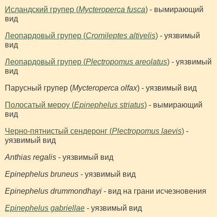
Исландский групер (
Mycteroperca fusca
)
- вымирающий
вид
Леопардовый групер (
Cromileptes altivelis
)
- уязвимый
вид
Леопардовый групер (
Plectropomus areolatus
)
- уязвимый
вид
Парусный групер (
Mycteroperca olfax
) - уязвимый вид
Полосатый мероу (
Epinephelus striatus
)
- вымирающий
вид
Черно-пятнистый сендеронг (
Plectropomus laevis
)
-
уязвимый вид
Anthias regalis
- уязвимый вид
Epinephelus bruneus
- уязвимый вид
Epinephelus drummondhayi
- вид на грани исчезновения
Epinephelus gabriellae
- уязвимый вид