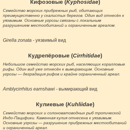
Кифозовые (
Kyphosidae
)
Семейство морских прибрежных рыб, обитающих
преимущественно у скалистых берегов. Один вид отнесён к
уязвимым. Основные угрозы связаны с локальным
разрушением местообитаний и ограниченным ареалом.
Girella zonata
- уязвимый вид
Кудрепёровые (
Cirrhitidae
)
Небольшое семейство морских рыб, населяющих коралловые
рифы. Один вид уже отнесён к вымирающим. Основные
угрозы — деградация рифов и крайне ограниченный ареал.
Amblycirrhitus earnshawi
- вымирающий вид
Кулиевые (
Kuhliidae
)
Семейство морских и солоноватоводных рыб тропической
Индо-Пацифики. Каменная кулия отнесена к уязвимым.
Основные угрозы — разрушение прибрежных местообитаний
и ограниченный ареал.