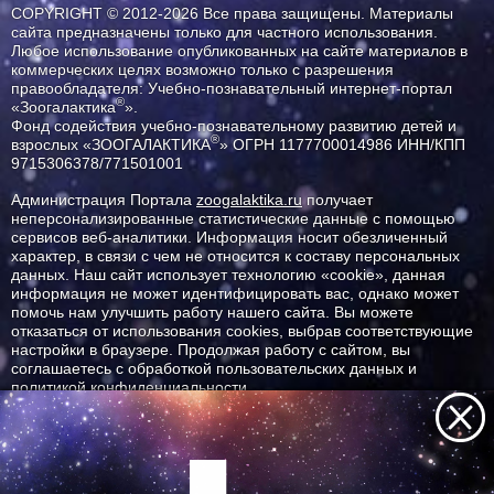
COPYRIGHT © 2012-2026 Все права защищены. Материалы
сайта предназначены только для частного использования.
Любое использование опубликованных на сайте материалов в
коммерческих целях возможно только с разрешения
правообладателя: Учебно-познавательный интернет-портал
®
«Зоогалактика
».
Фонд содействия учебно-познавательному развитию детей и
®
взрослых «ЗООГАЛАКТИКА
» ОГРН 1177700014986 ИНН/КПП
9715306378/771501001
Администрация Портала
zoogalaktika.ru
получает
неперсонализированные статистические данные с помощью
сервисов веб-аналитики. Информация носит обезличенный
характер, в связи с чем не относится к составу персональных
данных. Наш сайт использует технологию «cookie», данная
информация не может идентифицировать вас, однако может
помочь нам улучшить работу нашего сайта. Вы можете
отказаться от использования cookies, выбрав соответствующие
настройки в браузере. Продолжая работу с сайтом, вы
соглашаетесь с обработкой пользовательских данных и
политикой конфиденциальности.
ID ресурса: 7790