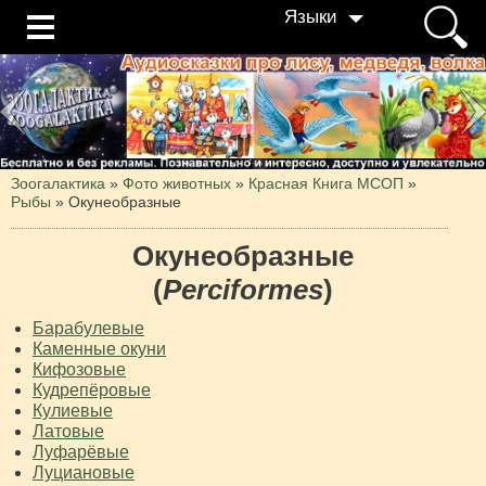
Языки
Зоогалактика
»
Фото животных
»
Красная Книга МСОП
»
Рыбы
»
Окунеобразные
Окунеобразные
(
Perciformes
)
Барабулевые
Каменные окуни
Кифозовые
Кудрепёровые
Кулиевые
Латовые
Луфарёвые
Луциановые