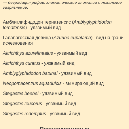
— деградация рифов, климатические аномалии и локальное
загрязнение.
Амблиглифидодон тернатенсис (
Amblyglyphidodon
ternatensis
) - уязвимый вид
Галапагосская девица (
Azurina eupalama
) - вид на грани
исчезновения
Altrichthys azurelineatus
- уязвимый вид
Altrichthys curatus
- уязвимый вид
Amblyglyphidodon batunai
- уязвимый вид
Neopomacentrus aquadulcis
- вымирающий вид
Stegastes beebei
- уязвимый вид
Stegastes leucorus
- уязвимый вид
Stegastes redemptus
- уязвимый вид
Псевдохромовые