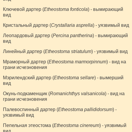
Ключевой дартер (
Etheostoma fonticola
) - вымирающий
вид
Кристальный дартер (
Crystallaria asprella
) - уязвимый вид
Леопардовый дартер (
Percina pantherina
) - вымирающий
вид
Линейный дартер (
Etheostoma striatulum
) - уязвимый вид
Мраморный дартер (
Etheostoma marmorpinnum
) - вид на
грани исчезновения
Мэрилендский дартер (
Etheostoma sellare
) - вымерший
вид
Окунь-подкаменщик (
Romanichthys valsanicola
) - вид на
грани исчезновения
Палевоспинный дартер (
Etheostoma pallididorsum
) -
уязвимый вид
Пепельная этеостома (
Etheostoma cinereum
) - уязвимый
вид