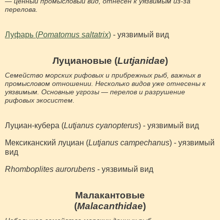
— ценный промысловый вид, отнесён к уязвимым из-за
перелова.
Луфарь (
Pomatomus saltatrix
)
- уязвимый вид
Луциановые (
Lutjanidae
)
Семейство морских рифовых и прибрежных рыб, важных в
промысловом отношении. Несколько видов уже отнесены к
уязвимым. Основные угрозы — перелов и разрушение
рифовых экосистем.
Луциан-кубера (
Lutjanus cyanopterus
) - уязвимый вид
Мексиканский луциан (
Lutjanus campechanus
) - уязвимый
вид
Rhomboplites aurorubens
- уязвимый вид
Малакантовые
(
Malacanthidae
)