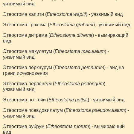
уязвимый вид
Этеостома вапити (
Etheostoma wapiti
) - уязвимый вид
Этеостома Грэхэма (
Etheostoma grahami
) - уязвимый вид
Этеостома дитрема (
Etheostoma ditrema
) - вымирающий
вид
Этеостома макулатум (
Etheostoma maculatum
) -
уязвимый вид
Этеостома перкнурум (
Etheostoma percnurum
) - вид на
грани исчезновения
Этеостома перлонгум (
Etheostoma perlongum
) -
уязвимый вид
Этеостома поттсии (
Etheostoma pottsii
) - уязвимый вид
Этеостома псевдовилатум (
Etheostoma pseudovulatum
) -
уязвимый вид
Этеостома рубрум (
Etheostoma rubrum
) - вымирающий
вид