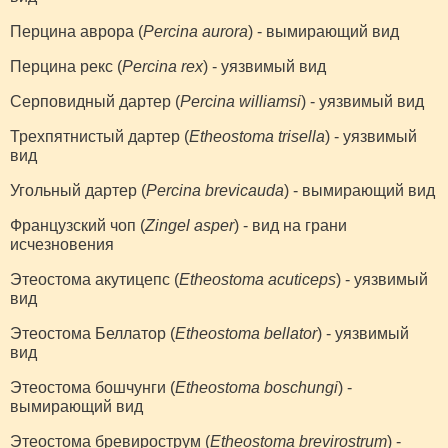
Перцина аврора (
Percina aurora
) - вымирающий вид
Перцина рекс (
Percina rex
) - уязвимый вид
Серповидный дартер (
Percina williamsi
) - уязвимый вид
Трехпятнистый дартер (
Etheostoma trisella
) - уязвимый
вид
Угольный дартер (
Percina brevicauda
) - вымирающий вид
Французский чоп (
Zingel asper
) - вид на грани
исчезновения
Этеостома акутицепс (
Etheostoma acuticeps
) - уязвимый
вид
Этеостома Беллатор (
Etheostoma bellator
) - уязвимый
вид
Этеостома бошчунги (
Etheostoma boschungi
) -
вымирающий вид
Этеостома бревирострум (
Etheostoma brevirostrum
) -