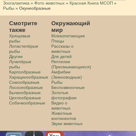
Зоогалактика
»
Фото животных
»
Красная Книга МСОП
»
Рыбы
»
Окунеобразные
Смотрите
Окружающий
также
мир
Хрящевые
Млекопитающие
рыбы
Птицы
Лопастепёрые
Рассказы о
рыбы
животных
Другие
Для детей
Лучепёрые
Рептилии
рыбы
(Пресмыкающиеся)
Карпообразные
Амфибии
Харацинообразные
(Земноводные)
Сомообразные
Рыбы
Лососеобразные
Беспозвоночные
Бычкообразные
Золотые
Цихлообразные
фотографии
Собачкообразные
Видео о
животных
Животные
континентов
Звуки животных