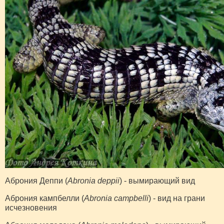
Аброния Деппи (
Abronia deppii
) - вымирающий вид
Аброния кампбелли (
Abronia campbelli
) - вид на грани
исчезновения