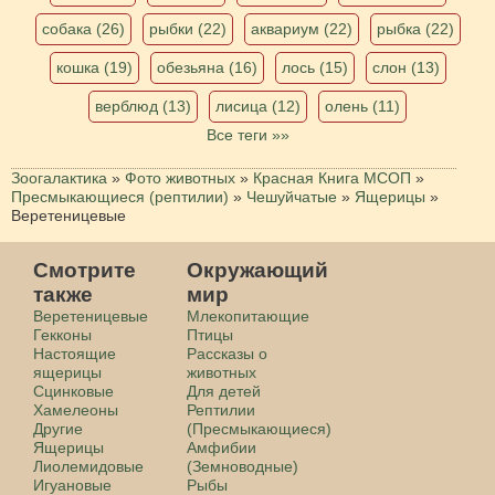
собака (26)
рыбки (22)
аквариум (22)
рыбка (22)
кошка (19)
обезьяна (16)
лось (15)
слон (13)
верблюд (13)
лисица (12)
олень (11)
Все теги »»
Зоогалактика
»
Фото животных
»
Красная Книга МСОП
»
Пресмыкающиеся (рептилии)
»
Чешуйчатые
»
Ящерицы
»
Веретеницевые
Смотрите
Окружающий
также
мир
Веретеницевые
Млекопитающие
Гекконы
Птицы
Настоящие
Рассказы о
ящерицы
животных
Сцинковые
Для детей
Хамелеоны
Рептилии
Другие
(Пресмыкающиеся)
Ящерицы
Амфибии
Лиолемидовые
(Земноводные)
Игуановые
Рыбы