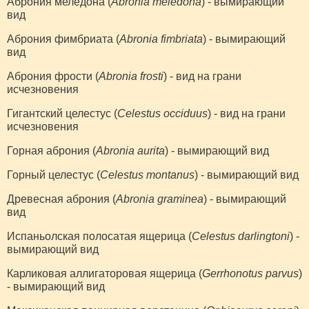
Аброния меледона (
Abronia meledona
) - вымирающий
вид
Аброния фимбриата (
Abronia fimbriata
) - вымирающий
вид
Аброния фрости (
Abronia frosti
) - вид на грани
исчезновения
Гигантский целестус (
Celestus occiduus
) - вид на грани
исчезновения
Горная аброния (
Abronia aurita
) - вымирающий вид
Горный целестус (
Celestus montanus
) - вымирающий вид
Древесная аброния (
Abronia graminea
) - вымирающий
вид
Испаньолская полосатая ящерица (
Celestus darlingtoni
) -
вымирающий вид
Карликовая аллигаторовая ящерица (
Gerrhonotus parvus
)
- вымирающий вид