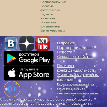
Беспозвоночные
Золотые
фотографии
Видео о
животных
Животные
континентов
Звуки животных
О проекте
Партнеры и авторы
Новости
Сельское хозяйство
Политика
конфиденциальности
Животный мир особым
взглядом
Раздел, предназначенный для
пользования людьми с
интеллектуальными нарушениями
Самые красивые фото животных в естественной среде и в
зоопарках всего мира. Подробные описания образа жизни и