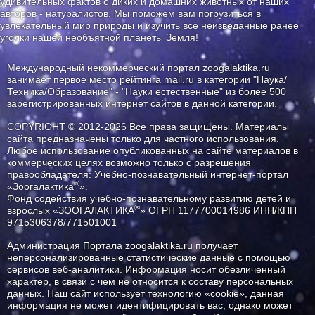
удивительных фактов о диких и домашних животных от наших
авторов - натуралистов. Мы поможем вам погрузиться в
увлекательный мир природы и изучить все неизведанные ранее
уголки нашей необъятной планеты Земля!
Международный некоммерческий портал zoogalaktika.ru
занимает первое место
рейтинга mail.ru
в категории "Наука/
Техника/Образование" - "Науки естественные" из более 500
зарегистрированных интернет сайтов в данной категории.
COPYRIGHT © 2012-2026 Все права защищены. Материалы
сайта предназначены только для частного использования.
Любое использование опубликованных на сайте материалов в
коммерческих целях возможно только с разрешения
правообладателя: Учебно-познавательный интернет-портал
®
«Зоогалактика
».
Фонд содействия учебно-познавательному развитию детей и
®
взрослых «ЗООГАЛАКТИКА
» ОГРН 1177700014986 ИНН/КПП
9715306378/771501001
Администрация Портала
zoogalaktika.ru
получает
неперсонализированные статистические данные с помощью
сервисов веб-аналитики. Информация носит обезличенный
характер, в связи с чем не относится к составу персональных
данных. Наш сайт использует технологию «cookie», данная
информация не может идентифицировать вас, однако может