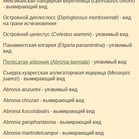
Мексиканская панцирная веретеница (
Ophisaurus ceroni
)
- вымирающий вид
Островной диплоглосс (
Diploglossus montisserrati
) - вид
на грани исчезновения
Островной целестус (
Celestus warreni
) - уязвимый вид
Панаминтская елгария (
Elgaria panamintina
) - уязвимый
вид
Полосатая аброния (
Abronia taeniata
)
- уязвимый вид
Сьерра-хуаресская аллигаторовая ящерица (
Mesaspis
juarezi
) - вымирающий вид
Abronia anzuetoi
- уязвимый вид
Abronia chiszari
- вымирающий вид
Abronia fuscolabialis
- вымирающий вид
Abronia gaiophantasma
- вымирающий вид
Abronia martindelcampoi
- вымирающий вид