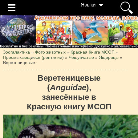
Языки
Зоогалактика
»
Фото животных
»
Красная Книга МСОП
»
Пресмыкающиеся (рептилии)
»
Чешуйчатые
»
Ящерицы
»
Веретеницевые
Веретеницевые
(
Anguidae
),
занесённые в
Красную книгу МСОП