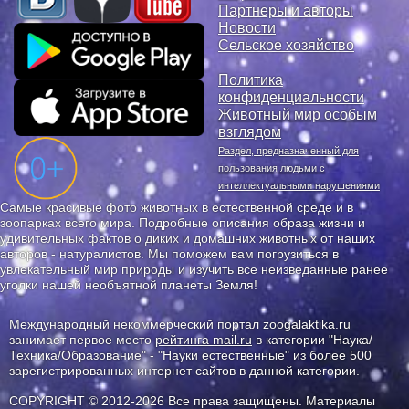
Партнеры и авторы
Новости
Сельское хозяйство
Политика
конфиденциальности
Животный мир особым
взглядом
Раздел, предназначенный для
пользования людьми с
интеллектуальными нарушениями
Самые красивые фото животных в естественной среде и в
зоопарках всего мира. Подробные описания образа жизни и
удивительных фактов о диких и домашних животных от наших
авторов - натуралистов. Мы поможем вам погрузиться в
увлекательный мир природы и изучить все неизведанные ранее
уголки нашей необъятной планеты Земля!
Международный некоммерческий портал zoogalaktika.ru
занимает первое место
рейтинга mail.ru
в категории "Наука/
Техника/Образование" - "Науки естественные" из более 500
зарегистрированных интернет сайтов в данной категории.
COPYRIGHT © 2012-2026 Все права защищены. Материалы