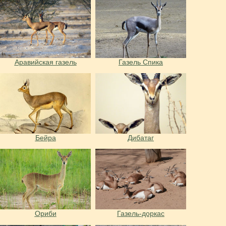
Аравийская газель
Газель Спика
Бейра
Дибатаг
Ориби
Газель-доркас