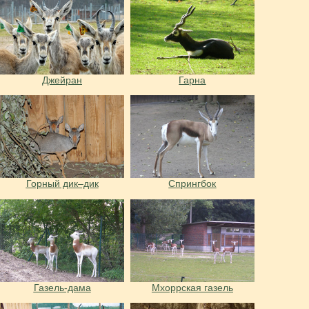
Джейран
Гарна
Горный дик–дик
Спрингбок
Газель-дама
Мхоррская газель