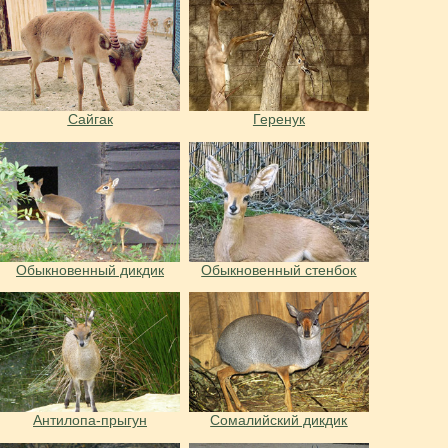
Сайгак
Геренук
Обыкновенный дикдик
Обыкновенный стенбок
Антилопа-прыгун
Сомалийский дикдик