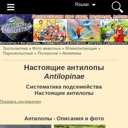
Языки
Зоогалактика
»
Фото животных
»
Млекопитающие
»
Парнокопытные
»
Полорогие
»
Антилопы
Настоящие антилопы
Antilopinae
Систематика подсемейства
Настоящие антилопы
Показать систематику
Антилопы - Описания и фото