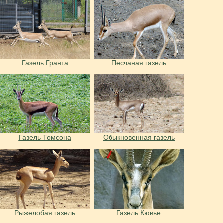
Газель Гранта
Песчаная газель
Газель Томсона
Обыкновенная газель
Рыжелобая газель
Газель Кювье