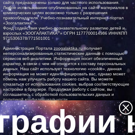
сайта предназначены только для частного использования.
Любое использование опубликованных на сайте материалов в
коммерческих целях возможно только с разрешения
правообладателя: Учебно-познавательный интернет-портал
®
«Зоогалактика
».
Фонд содействия учебно-познавательному развитию детей и
®
взрослых «ЗООГАЛАКТИКА
» ОГРН 1177700014986 ИНН/КПП
9715306378/771501001
Администрация Портала
zoogalaktika.ru
получает
неперсонализированные статистические данные с помощью
сервисов веб-аналитики. Информация носит обезличенный
характер, в связи с чем не относится к составу персональных
данных. Наш сайт использует технологию «cookie», данная
информация не может идентифицировать вас, однако может
помочь нам улучшить работу нашего сайта. Вы можете
отказаться от использования cookies, выбрав соответствующие
настройки в браузере. Продолжая работу с сайтом, вы
соглашаетесь с обработкой пользовательских данных и
политикой конфиденциальности.
графии н
ID ресурса: 293