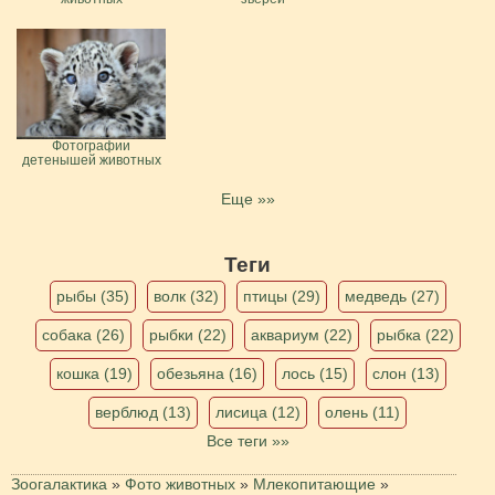
Фотографии
детенышей животных
Еще »»
Теги
рыбы (35)
волк (32)
птицы (29)
медведь (27)
собака (26)
рыбки (22)
аквариум (22)
рыбка (22)
кошка (19)
обезьяна (16)
лось (15)
слон (13)
верблюд (13)
лисица (12)
олень (11)
Все теги »»
Зоогалактика
»
Фото животных
»
Млекопитающие
»