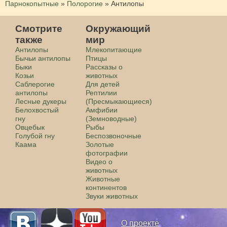
Парнокопытные
»
Полорогие
»
Антилопы
Смотрите
Окружающий
также
мир
Антилопы
Млекопитающие
Бычьи антилопы
Птицы
Быки
Рассказы о
Козьи
животных
Саблерогие
Для детей
антилопы
Рептилии
Лесные дукеры
(Пресмыкающиеся)
Белохвостый
Амфибии
гну
(Земноводные)
Овцебык
Рыбы
Голубой гну
Беспозвоночные
Каама
Золотые
фотографии
Видео о
животных
Животные
континентов
Звуки животных
О проекте