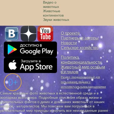
Видео о
животных
Животные
континентов
Звуки животных
О проекте
Партнеры и авторы
Новости
Сельское хозяйство
Политика
конфиденциальности
Животный мир особым
взглядом
Раздел, предназначенный для
пользования людьми с
интеллектуальными нарушениями
Самые красивые фото животных в естественной среде и в
зоопарках всего мира. Подробные описания образа жизни и
удивительных фактов о диких и домашних животных от наших
авторов - натуралистов. Мы поможем вам погрузиться в
увлекательный мир природы и изучить все неизведанные ранее