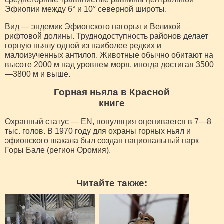
Эфиопии между 6° и 10° северной широты.
Вид — эндемик Эфиопского нагорья и Великой
рифтовой долины. Труднодоступность районов делает
горную ньялу одной из наиболее редких и
малоизученных антилоп. Животные обычно обитают на
высоте 2000 м над уровнем моря, иногда достигая 3500
—3800 м и выше.
Горная ньяла в Красной
книге
Охранный статус — EN, популяция оценивается в 7—8
тыс. голов. В 1970 году для охраны горных ньял и
эфиопского шакала был создан национальный парк
Горы Бале (регион Оромия).
Читайте также: