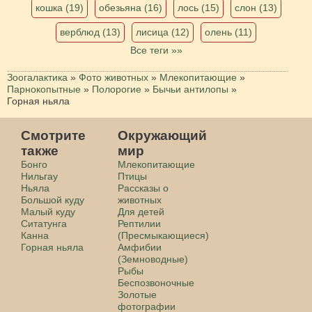
кошка (19)
обезьяна (16)
лось (15)
слон (13)
верблюд (13)
лисица (12)
олень (11)
Все теги »»
Зоогалактика
»
Фото животных
»
Млекопитающие
»
Парнокопытные
»
Полорогие
»
Бычьи антилопы
»
Горная ньяла
Смотрите
Окружающий
также
мир
Бонго
Млекопитающие
Нильгау
Птицы
Ньяла
Рассказы о
Большой куду
животных
Малый куду
Для детей
Ситатунга
Рептилии
Канна
(Пресмыкающиеся)
Горная ньяла
Амфибии
(Земноводные)
Рыбы
Беспозвоночные
Золотые
фотографии