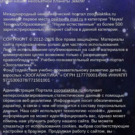
уголки нашей необъятной планеты Земля!
Международный некоммерческий портал zoogalaktika.ru
занимает первое место
рейтинга mail.ru
в категории "Наука/
Техника/Образование" - "Науки естественные" из более 500
зарегистрированных интернет сайтов в данной категории.
COPYRIGHT © 2012-2026 Все права защищены. Материалы
сайта предназначены только для частного использования.
Любое использование опубликованных на сайте материалов в
коммерческих целях возможно только с разрешения
правообладателя: Учебно-познавательный интернет-портал
®
«Зоогалактика
».
Фонд содействия учебно-познавательному развитию детей и
®
взрослых «ЗООГАЛАКТИКА
» ОГРН 1177700014986 ИНН/КПП
9715306378/771501001
Администрация Портала
zoogalaktika.ru
получает
неперсонализированные статистические данные с помощью
сервисов веб-аналитики. Информация носит обезличенный
характер, в связи с чем не относится к составу персональных
данных. Наш сайт использует технологию «cookie», данная
информация не может идентифицировать вас, однако может
помочь нам улучшить работу нашего сайта. Вы можете
отказаться от использования cookies, выбрав соответствующие
настройки в браузере. Продолжая работу с сайтом, вы