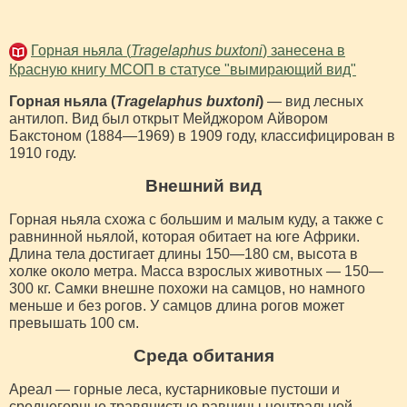
Горная ньяла (
Tragelaphus buxtoni
) занесена в
Красную книгу МСОП в статусе "вымирающий вид"
Горная ньяла (
Tragelaphus buxtoni
)
— вид лесных
антилоп. Вид был открыт Мейджором Айвором
Бакстоном (1884—1969) в 1909 году, классифицирован в
1910 году.
Внешний вид
Горная ньяла схожа с большим и малым куду, а также с
равнинной ньялой, которая обитает на юге Африки.
Длина тела достигает длины 150—180 см, высота в
холке около метра. Масса взрослых животных — 150—
300 кг. Самки внешне похожи на самцов, но намного
меньше и без рогов. У самцов длина рогов может
превышать 100 см.
Среда обитания
Ареал — горные леса, кустарниковые пустоши и
среднегорные травянистые равнины центральной