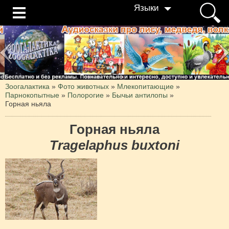
Языки
Зоогалактика
»
Фото животных
»
Млекопитающие
»
Парнокопытные
»
Полорогие
»
Бычьи антилопы
»
Горная ньяла
Горная ньяла
Tragelaphus buxtoni