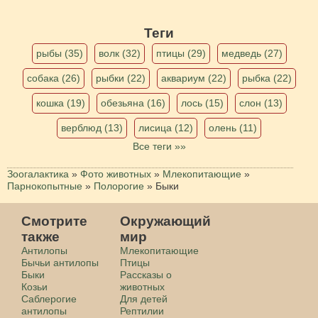
Теги
рыбы (35)
волк (32)
птицы (29)
медведь (27)
собака (26)
рыбки (22)
аквариум (22)
рыбка (22)
кошка (19)
обезьяна (16)
лось (15)
слон (13)
верблюд (13)
лисица (12)
олень (11)
Все теги »»
Зоогалактика
»
Фото животных
»
Млекопитающие
»
Парнокопытные
»
Полорогие
»
Быки
Смотрите
Окружающий
также
мир
Антилопы
Млекопитающие
Бычьи антилопы
Птицы
Быки
Рассказы о
Козьи
животных
Саблерогие
Для детей
антилопы
Рептилии