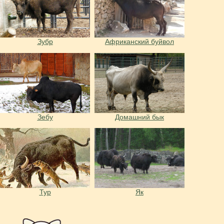
Зубр
Африканский буйвол
Зебу
Домашний бык
Тур
Як