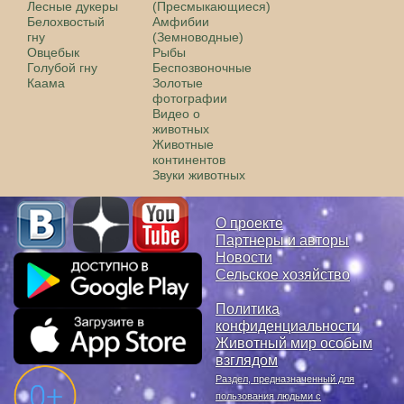
Лесные дукеры
(Пресмыкающиеся)
Белохвостый
Амфибии
гну
(Земноводные)
Овцебык
Рыбы
Голубой гну
Беспозвоночные
Каама
Золотые
фотографии
Видео о
животных
Животные
континентов
Звуки животных
О проекте
Партнеры и авторы
Новости
Сельское хозяйство
Политика
конфиденциальности
Животный мир особым
взглядом
Раздел, предназначенный для
пользования людьми с