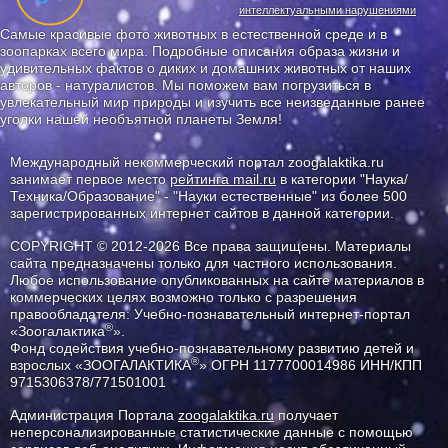
интеллектуальными нарушениями
Самые красивые фото животных в естественной среде и в
зоопарках всего мира. Подробные описания образа жизни и
удивительных фактов о диких и домашних животных от наших
авторов - натуралистов. Мы поможем вам погрузиться в
увлекательный мир природы и изучить все неизведанные ранее
уголки нашей необъятной планеты Земля!
Международный некоммерческий портал zoogalaktika.ru
занимает первое место
рейтинга mail.ru
в категории "Наука/
Техника/Образование" - "Науки естественные" из более 500
зарегистрированных интернет сайтов в данной категории.
COPYRIGHT © 2012-2026 Все права защищены. Материалы
сайта предназначены только для частного использования.
Любое использование опубликованных на сайте материалов в
коммерческих целях возможно только с разрешения
правообладателя: Учебно-познавательный интернет-портал
®
«Зоогалактика
».
Фонд содействия учебно-познавательному развитию детей и
®
взрослых «ЗООГАЛАКТИКА
» ОГРН 1177700014986 ИНН/КПП
9715306378/771501001
Администрация Портала
zoogalaktika.ru
получает
неперсонализированные статистические данные с помощью