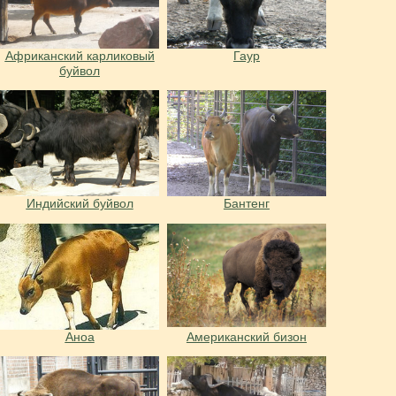
Африканский карликовый
Гаур
буйвол
Индийский буйвол
Бантенг
Аноа
Американский бизон