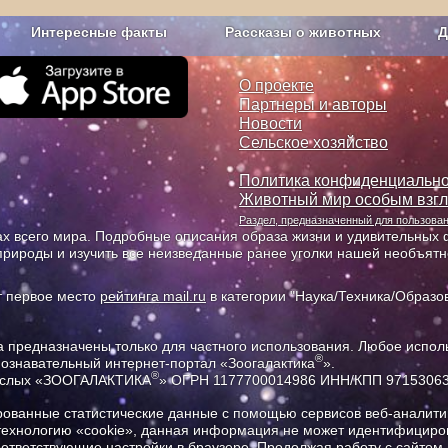
Интересные факты
Рассказы о животных
Д
з рекламы
О проекте
О проекте
Партнеры и авторы
Новости
Сельское хозяйство
Политика конфиденциально
Животный мир особым взг
Раздел, предназначенный для пользов
х всего мира. Подробные описания образа жизни и удивительных ф
природы и изучить все неизведанные ранее уголки нашей необъят
т первое место
рейтинга mail.ru
в категории "Наука/Техника/Образов
предназначены только для частного использования. Любое исполь
®
познавательный интернет-портал «Зоогалактика
».
®
рослых «ЗООГАЛАКТИКА
» ОГРН 1177700014986 ИНН/КПП 9715306
ованные статистические данные с помощью сервисов веб-аналитик
 технологию «cookie», данная информация не может идентифициров
соответствующие настройки в браузере. Продолжая работу с сайтом