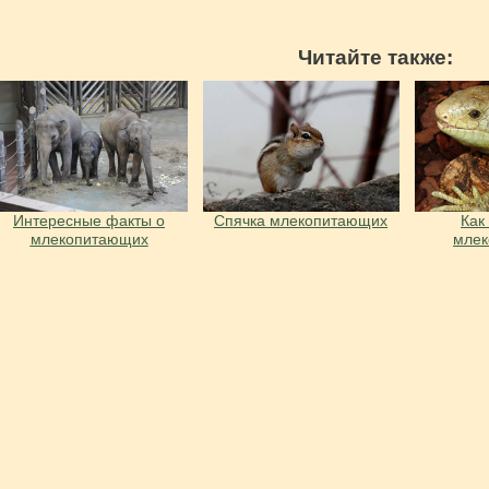
Читайте также:
Интересные факты о
Спячка млекопитающих
Как
млекопитающих
мле