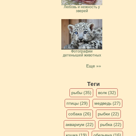
Любовь и нежность у
зверей
Фотографии
детенышей животных
Еще »»
Теги
рыбы (35)
волк (32)
птицы (29)
медведь (27)
собака (26)
рыбки (22)
аквариум (22)
рыбка (22)
кошка (19)
обезьяна (16)