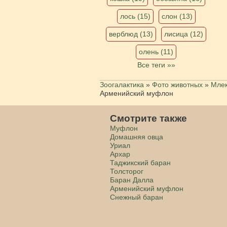
лось (15)
слон (13)
верблюд (13)
лисица (12)
олень (11)
Все теги »»
Зоогалактика
»
Фото животных
»
Мле
Арменийский муфлон
Смотрите также
Муфлон
Домашняя овца
Уриал
Архар
Таджикский баран
Толсторог
Баран Далла
Арменийский муфлон
Снежный баран