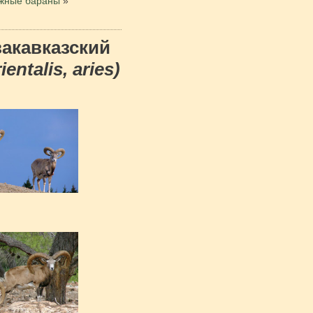
ежные бараны
»
акавказский
ientalis, aries)