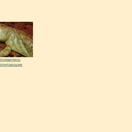
 появились
копитающие