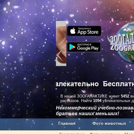
В нашей ЗООГАЛАКТИКЕ живет
5452
ви
рассказов. Найти
1094
увлекательных д
Некоммерческий учебно-позна
братьев наших меньших!
Главная
Фото животных
Наши приложения. Бесплатно и бе