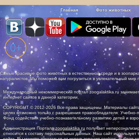
Главная
Фото животных
Наши приложения. Бесплатно и бе
Самые красивые фото животных в естественной среде и в зоопарка
натуралистов. Мы поможем вам погрузиться в увлекательный мир 
Международный некоммерческий портал zoogalaktika.ru занимае
интернет сайтов в данной категории.
COPYRIGHT © 2012-2026 Все права защищены. Материалы сайта 
целях возможно только с разрешения правообладателя: Учебно-
Фонд содействия учебно-познавательному развитию детей и вз
Администрация Портала
zoogalaktika.ru
получает неперсонализир
относится к составу персональных данных. Наш сайт использует
сайта. Вы можете отказаться от использования cookies, выбрав 