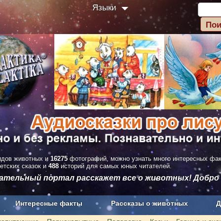
Языки
дов животных и
16275
фотографий, можно узнать много интересных фа
етских сказок и
488
историй для самых юных читателей.
вательный портал расскажет все о животных! Добро
Интересные факты
Рассказы о животных
Д
з рекламы
О проекте