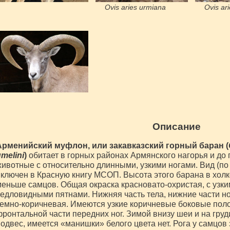
Ovis aries urmiana
Ovis ar
Описание
Арменийский муфлон, или закавказский горный баран (
melini
)
обитает в горных районах Армянского нагорья и до 
ивотные с относительно длинными, узкими ногами. Вид (по
ключен в Красную книгу МСОП. Высота этого барана в холк
еньше самцов. Общая окраска красновато-охристая, с узк
едловидными пятнами. Нижняя часть тела, нижние части ног
емно-коричневая. Имеются узкие коричневые боковые поло
ронтальной части передних ног. Зимой внизу шеи и на груд
одвес, имеется «манишки» белого цвета нет. Рога у самцов