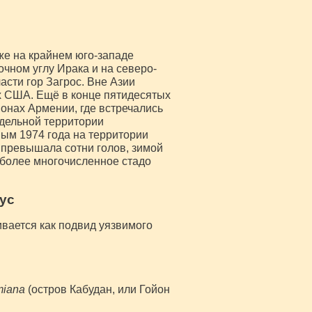
же на крайнем юго-западе
очном углу Ирака и на северо-
асти гор Загрос. Вне Азии
х США. Ещё в конце пятидесятых
онах Армении, где встречались
едельной территории
ным 1974 года на территории
 превышала сотни голов, зимой
иболее многочисленное стадо
ус
вается как подвид уязвимого
miana
(остров Кабудан, или Гойон