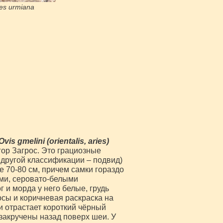
ies urmiana
Ovis gmelini (orientalis, aries)
гор Загрос. Это грациозные
 другой классификации – подвид)
е 70-80 см, причем самки гораздо
ими, серовато-белыми
 и морда у него белые, грудь
сы и коричневая раскраска на
и отрастает короткий чёрный
 закручены назад поверх шеи. У