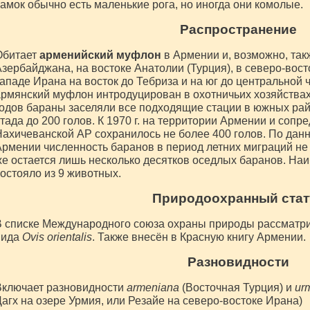
амок обычно есть маленькие рога, но иногда они комолые.
Распространение
Обитает
арменийский муфлон
в Армении и, возможно, так
зербайджана, на востоке Анатолии (Турция), в северо-вост
ападе Ирана на восток до Тебриза и на юг до центральной ч
рмянский муфлон интродуцирован в охотничьих хозяйства
одов бараны заселяли все подходящие стации в южных рай
тада до 200 голов. К 1970 г. на территории Армении и сопр
ахичеванской АР сохранилось не более 400 голов. По дан
рмении численность баранов в период летних миграций не
е остается лишь несколько десятков оседлых баранов. На
остояло из 9 животных.
Природоохранный стат
 списке Международного союза охраны природы рассматри
вида
Ovis orientalis
. Также внесён в Красную книгу Армении.
Разновидности
Включает разновидности
armeniana
(Восточная Турция) и
ur
агх на озере Урмия, или Резайе на северо-востоке Ирана)