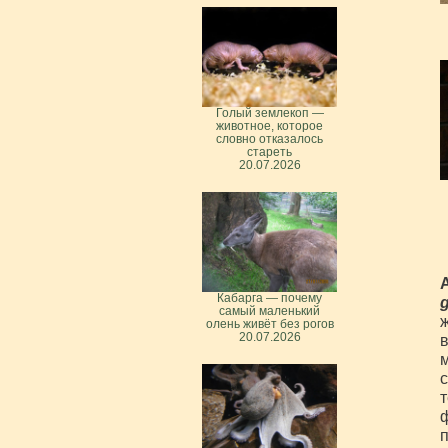
Голый землекоп —
животное, которое
словно отказалось
стареть
20.07.2026
Кабарга — почему
g
самый маленький
ж
олень живёт без рогов
20.07.2026
в
м
с
т
ф
п