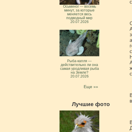
с
Осьминог — восемь
минут, за которые
меняется весь
подводный мир
20.07.2026
А
з
а
г
с
Н
Рыба-капля —
А
действительно ли она
ж
самая уродливая рыба
на Земле?
с
20.07.2026
Еще »»
В
Лучшие фото
Д