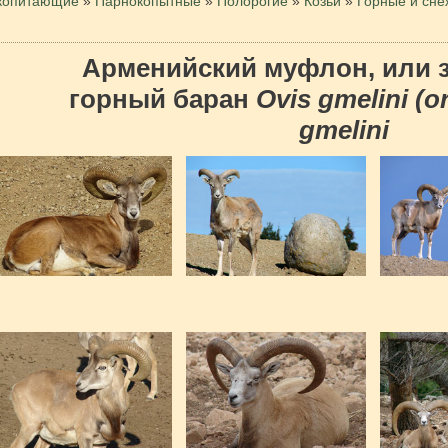
копитающие
»
Парнокопытные
»
Полорогие
»
Козьи
»
Горные и сн
Арменийский муфлон, или з
горный баран
Ovis gmelini (or
gmelini