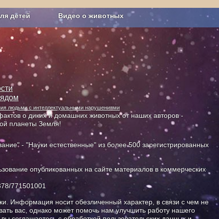
ля детей
Видео о животных
Сельское хозяйство
сти
лядом
ания людьми с интеллектуальными нарушениями
актов о диких и домашних животных от наших авторов -
ной планеты Земля!
ание" - "Науки естественные" из более 500 зарегистрированных
зование опубликованных на сайте материалов в коммерческих
378/771501001
и. Информация носит обезличенный характер, в связи с чем не
ать вас, однако может помочь нам улучшить работу нашего
, вы соглашаетесь с обработкой пользовательских данных и