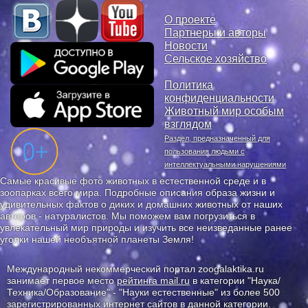
О проекте
Партнеры и авторы
Новости
Сельское хозяйство
Политика
конфиденциальности
Животный мир особым
взглядом
Раздел, предназначенный для
пользования людьми с
интеллектуальными нарушениями
Самые красивые фото животных в естественной среде и в
зоопарках всего мира. Подробные описания образа жизни и
удивительных фактов о диких и домашних животных от наших
авторов - натуралистов. Мы поможем вам погрузиться в
увлекательный мир природы и изучить все неизведанные ранее
уголки нашей необъятной планеты Земля!
Международный некоммерческий портал zoogalaktika.ru
занимает первое место
рейтинга mail.ru
в категории "Наука/
Техника/Образование" - "Науки естественные" из более 500
зарегистрированных интернет сайтов в данной категории.