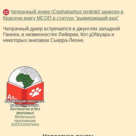
Чепрачный дукер (
Cephalophus jentinki
) занесен в
Красную книгу МСОП в статусе "вымирающий вид"
Чепрачный дукер встречается в джунглях западной
Гвинеи, в низменностях Либерии, Кот-д'Ивуара и
некоторых анклавах Сьерра-Леоне.
Бесплатно и без
рекламы!
Мобильные
приложения
ЗООГАЛАКТИКА