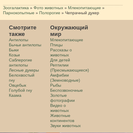
Зоогалактика
»
Фото животных
»
Млекопитающие
»
Парнокопытные
»
Полорогие
»
Чепрачный дукер
Смотрите
Окружающий
также
мир
Антилопы
Млекопитающие
Бычьи антилопы
Птицы
Быки
Рассказы о
Козьи
животных
Саблерогие
Для детей
антилопы
Рептилии
Лесные дукеры
(Пресмыкающиеся)
Белохвостый
Амфибии
гну
(Земноводные)
Овцебык
Рыбы
Голубой гну
Беспозвоночные
Каама
Золотые
фотографии
Видео о
животных
Животные
континентов
Звуки животных