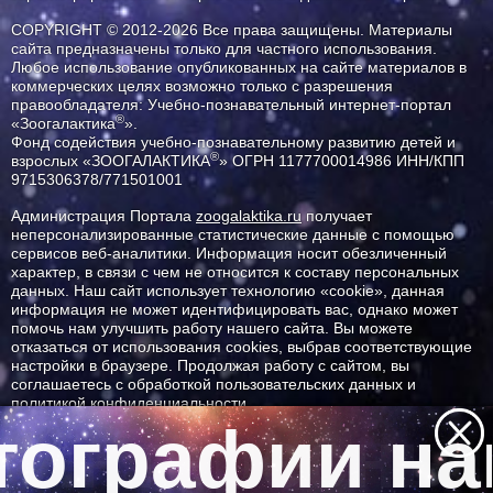
COPYRIGHT © 2012-2026 Все права защищены. Материалы
сайта предназначены только для частного использования.
Любое использование опубликованных на сайте материалов в
коммерческих целях возможно только с разрешения
правообладателя: Учебно-познавательный интернет-портал
®
«Зоогалактика
».
Фонд содействия учебно-познавательному развитию детей и
®
взрослых «ЗООГАЛАКТИКА
» ОГРН 1177700014986 ИНН/КПП
9715306378/771501001
Администрация Портала
zoogalaktika.ru
получает
неперсонализированные статистические данные с помощью
сервисов веб-аналитики. Информация носит обезличенный
характер, в связи с чем не относится к составу персональных
данных. Наш сайт использует технологию «cookie», данная
информация не может идентифицировать вас, однако может
помочь нам улучшить работу нашего сайта. Вы можете
отказаться от использования cookies, выбрав соответствующие
настройки в браузере. Продолжая работу с сайтом, вы
соглашаетесь с обработкой пользовательских данных и
политикой конфиденциальности.
ографии наш
ID ресурса: 8673