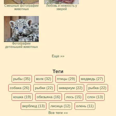
Смешные фотографии
Любовь и нежность у
животных
зверей
Фотографии
детенышей животных
Еще »»
Теги
рыбы (35)
волк (32)
птицы (29)
медведь (27)
собака (26)
рыбки (22)
аквариум (22)
рыбка (22)
кошка (19)
обезьяна (16)
лось (15)
слон (13)
верблюд (13)
лисица (12)
олень (11)
Все теги »»