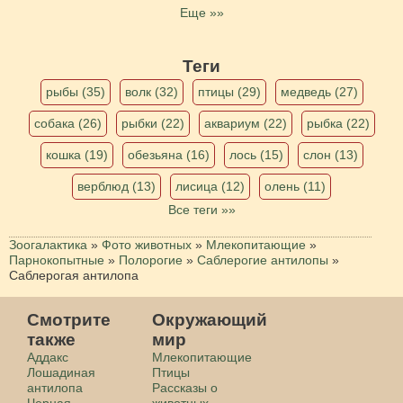
Еще »»
Теги
рыбы (35)
волк (32)
птицы (29)
медведь (27)
собака (26)
рыбки (22)
аквариум (22)
рыбка (22)
кошка (19)
обезьяна (16)
лось (15)
слон (13)
верблюд (13)
лисица (12)
олень (11)
Все теги »»
Зоогалактика
»
Фото животных
»
Млекопитающие
»
Парнокопытные
»
Полорогие
»
Саблерогие антилопы
»
Саблерогая антилопа
Смотрите
Окружающий
также
мир
Аддакс
Млекопитающие
Лошадиная
Птицы
антилопа
Рассказы о
Черная
животных