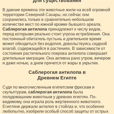
для существования
В давние времена эти животные жили на всей огромной
территории Северной Сахары, но сейчас они
сохранились только в сравнительно небольшом
количестве мест по южной кромке бывшего ареала.
Саблерогая антилопа
принадлежит к числу видов,
перед которыми реально стоит угроза истребления. Она
постоянный обитатель пустынь и длительное время
может обходиться без водопоя, довольствуясь скудной
влагой, содержащейся в растениях. В зависимости от
состояния растительного покрова антилопа совершает
длительные миграции. Она активна рано утром, вечером
и даже ночью, а днем прячется от жары в укрытии.
Саблерогая антилопа в
Древнем Египте
Судя по многочисленным египетским фрескам и
скульптурам,
саблерогая антилопа
была
полудомашним животным у древних египтян. По-
видимому, она играла роль жертвенного животного.
Египтяне держали антилоп в стойлах и, что особенно
любопытно, изобрели особый способ защиты от острых