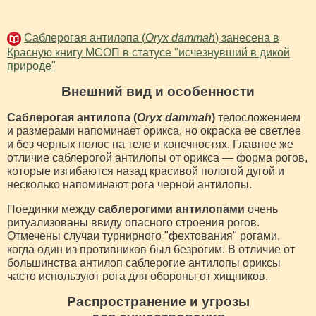
Саблерогая антилопа (
Oryx dammah
) занесена в
Красную книгу МСОП в статусе "исчезнувший в дикой
природе"
Внешний вид и особенности
Саблерогая антилопа (
Oryx dammah
)
телосложением
и размерами напоминает орикса, но окраска ее светлее
и без черных полос на теле и конечностях. Главное же
отличие саблерогой антилопы от орикса — форма рогов,
которые изгибаются назад красивой пологой дугой и
несколько напоминают рога черной антилопы.
Поединки между
саблерогими антилопами
очень
ритуализованы ввиду опасного строения рогов.
Отмечены случаи турнирного "фехтования" рогами,
когда один из противников был безрогим. В отличие от
большинства антилоп саблерогие антилопы ориксы
часто используют рога для обороны от хищников.
Распространение и угрозы