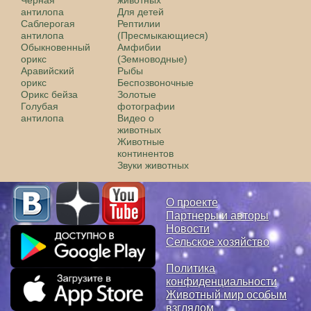
антилопа
Для детей
Саблерогая
Рептилии
антилопа
(Пресмыкающиеся)
Обыкновенный
Амфибии
орикс
(Земноводные)
Аравийский
Рыбы
орикс
Беспозвоночные
Орикс бейза
Золотые
Голубая
фотографии
антилопа
Видео о
животных
Животные
континентов
Звуки животных
О проекте
Партнеры и авторы
Новости
Сельское хозяйство
Политика
конфиденциальности
Животный мир особым
взглядом