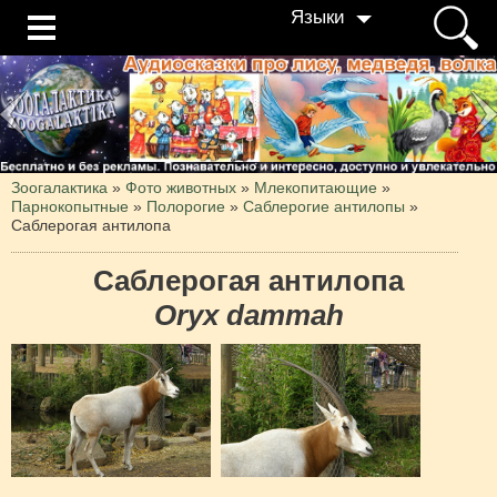
Языки
Зоогалактика
»
Фото животных
»
Млекопитающие
»
Парнокопытные
»
Полорогие
»
Саблерогие антилопы
»
Саблерогая антилопа
Саблерогая антилопа
Oryx dammah