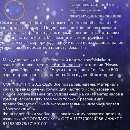
Раздел, предназначенный для
пользования людьми с
интеллектуальными нарушениями
Самые красивые фото животных в естественной среде и в
зоопарках всего мира. Подробные описания образа жизни и
удивительных фактов о диких и домашних животных от наших
авторов - натуралистов. Мы поможем вам погрузиться в
увлекательный мир природы и изучить все неизведанные ранее
уголки нашей необъятной планеты Земля!
Международный некоммерческий портал zoogalaktika.ru
занимает первое место
рейтинга mail.ru
в категории "Наука/
Техника/Образование" - "Науки естественные" из более 500
зарегистрированных интернет сайтов в данной категории.
COPYRIGHT © 2012-2026 Все права защищены. Материалы
сайта предназначены только для частного использования.
Любое использование опубликованных на сайте материалов в
коммерческих целях возможно только с разрешения
правообладателя: Учебно-познавательный интернет-портал
®
«Зоогалактика
».
Фонд содействия учебно-познавательному развитию детей и
®
взрослых «ЗООГАЛАКТИКА
» ОГРН 1177700014986 ИНН/КПП
9715306378/771501001