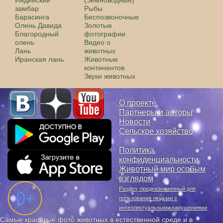
замбар
Рыбы
Барасинга
Беспозвоночные
Олень Давида
Золотые
Благородный
фотографии
олень
Видео о
Лань
животных
Иранская лань
Животные
континентов
Звуки животных
О проекте
Партнеры и авторы
Новости
Сельское хозяйство
Политика
конфиденциальности
Животный мир особым
взглядом
Раздел, предназначенный для
пользования людьми с
интеллектуальными нарушениями
Самые красивые фото животных в естественной среде и в