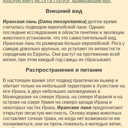
Красную книгу МСОП в статусе "вымирающий вид"
Внешний вид
Иранская лань (
Dama mesopotamica
)
долгое время
считалась подвидом европейской лани. Однако
последние исследования в области генетики и эволюции
животного установили, что это самостоятельный вид.
Иранская лань по размерам больше европейской. Рога у
самцов довольно крупные, но уступают по ветвистости
сородичам из Европы. Они растут на протяжении всей
жизни, при этом каждый год самцы их сбрасывают.
Распространение и питание
В настоящее время этот подвид практически вымер и
обитает только на небольшой территории в Хузестане на
юге Ирана, в двух небольших заповедниках в
Мазендеране на севере Ирана, на севере Израиля и на
острове на озере Урмия на северо-западе Ирана и
некоторых частях Ирака.
Иранские лани
предпочитают
открытую лесистую местность. Основу корма животных
составляет сочная трава, но когда нет возможности ею
полакомиться, они не прочь пожевать и молодые ветки,