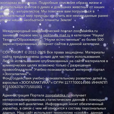
зоопарках всего мира. Подробные описания образа жизни и
удивительных фактов о диких и домашних животных от наших
авторов - натуралистов. Мы поможем вам погрузиться в
увлекательный мир природы и изучить все неизведанные ранее
уголки нашей необъятной планеты Земля!
Международный некоммерческий портал zoogalaktika.ru
занимает первое место
рейтинга mail.ru
в категории "Наука/
Техника/Образование" - "Науки естественные" из более 500
зарегистрированных интернет сайтов в данной категории.
COPYRIGHT © 2012-2026 Все права защищены. Материалы
сайта предназначены только для частного использования.
Любое использование опубликованных на сайте материалов в
коммерческих целях возможно только с разрешения
правообладателя: Учебно-познавательный интернет-портал
®
«Зоогалактика
».
Фонд содействия учебно-познавательному развитию детей и
®
взрослых «ЗООГАЛАКТИКА
» ОГРН 1177700014986 ИНН/КПП
9715306378/771501001
Администрация Портала
zoogalaktika.ru
получает
неперсонализированные статистические данные с помощью
сервисов веб-аналитики. Информация носит обезличенный
характер, в связи с чем не относится к составу персональных
данных. Наш сайт использует технологию «cookie», данная