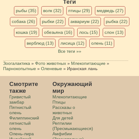
Теги
рыбы (35)
волк (32)
птицы (29)
медведь (27)
собака (26)
рыбки (22)
аквариум (22)
рыбка (22)
кошка (19)
обезьяна (16)
лось (15)
слон (13)
верблюд (13)
лисица (12)
олень (11)
Все теги »»
Зоогалактика
»
Фото животных
»
Млекопитающие
»
Парнокопытные
»
Оленевые
»
Иранская лань
Смотрите
Окружающий
также
мир
Гривистый
Млекопитающие
замбар
Птицы
Пятнистый
Рассказы о
олень
животных
Филиппинский
Для детей
пятнистый
Рептилии
олень
(Пресмыкающиеся)
Олень-лира
Амфибии
Индийский
(Земноводные)