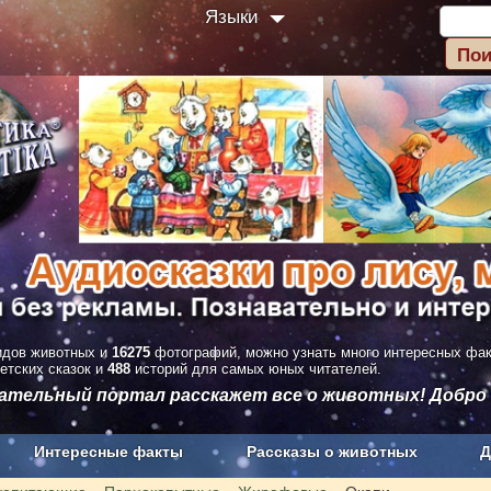
Языки
дов животных и
16275
фотографий, можно узнать много интересных фа
етских сказок и
488
историй для самых юных читателей.
вательный портал расскажет все о животных! Добро
Интересные факты
Рассказы о животных
Д
з рекламы
О проекте