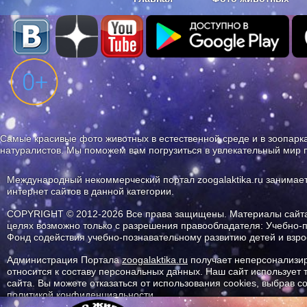
Наши приложения. Бесплатно и бе
Самые красивые фото животных в естественной среде и в зоопарка
натуралистов. Мы поможем вам погрузиться в увлекательный мир 
Международный некоммерческий портал zoogalaktika.ru занимае
интернет сайтов в данной категории.
COPYRIGHT © 2012-2026 Все права защищены. Материалы сайта 
целях возможно только с разрешения правообладателя: Учебно-
Фонд содействия учебно-познавательному развитию детей и вз
Администрация Портала
zoogalaktika.ru
получает неперсонализир
относится к составу персональных данных. Наш сайт использует
сайта. Вы можете отказаться от использования cookies, выбрав 
политикой конфиденциальности.