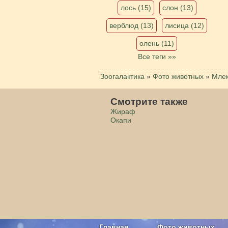
лось (15)
слон (13)
верблюд (13)
лисица (12)
олень (11)
Все теги »»
Зоогалактика
»
Фото животных
»
Мле
Смотрите также
Жираф
Окапи
Главная
Фото животных