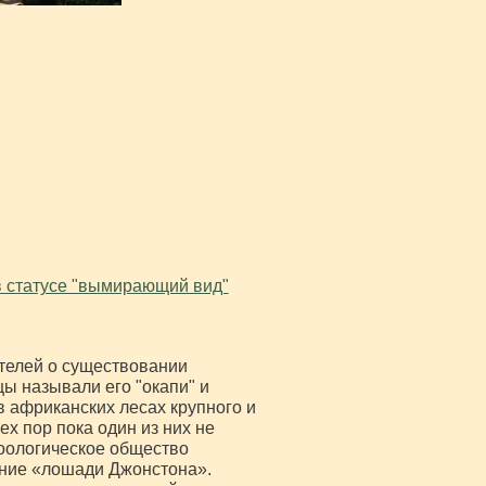
в статусе "вымирающий вид"
телей о существовании
цы называли его "окапи" и
 африканских лесах крупного и
х пор пока один из них не
зоологическое общество
ание «лошади Джонстона».