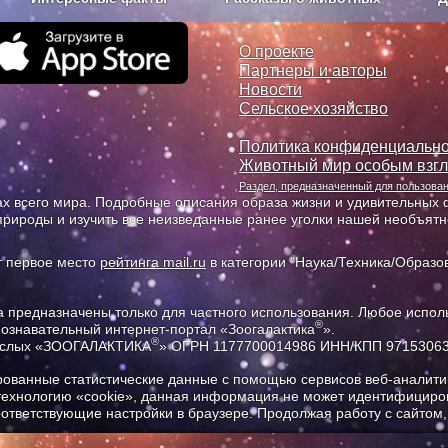
з рекламы
О проекте
О проекте
Партнеры и авторы
Новости
Сельское хозяйство
Политика конфиденциально
Животный мир особым взг
Раздел, предназначенный для пользов
х всего мира. Подробные описания образа жизни и удивительных ф
природы и изучить все неизведанные ранее уголки нашей необъят
т первое место
рейтинга mail.ru
в категории "Наука/Техника/Образов
предназначены только для частного использования. Любое исполь
®
познавательный интернет-портал «Зоогалактика
».
®
рослых «ЗООГАЛАКТИКА
» ОГРН 1177700014986 ИНН/КПП 9715306
ованные статистические данные с помощью сервисов веб-аналитик
 технологию «cookie», данная информация не может идентифициров
соответствующие настройки в браузере. Продолжая работу с сайтом