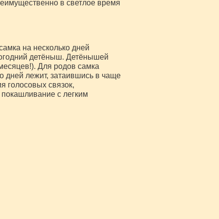
преимущественно в светлое время
амка на несколько дней
логодний детёныш. Детёнышей
месяцев!). Для родов самка
о дней лежит, затаившись в чаще
ия голосовых связок,
 покашливание с легким