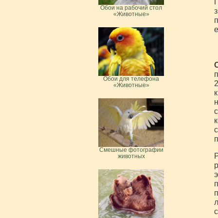
П
Обои на рабочий стол
з
«Животные»
п
е
О
п
Обои для телефона
2
«Животные»
н
с
к
с
п
Смешные фотографии
животных
р
э
п
п
л
с