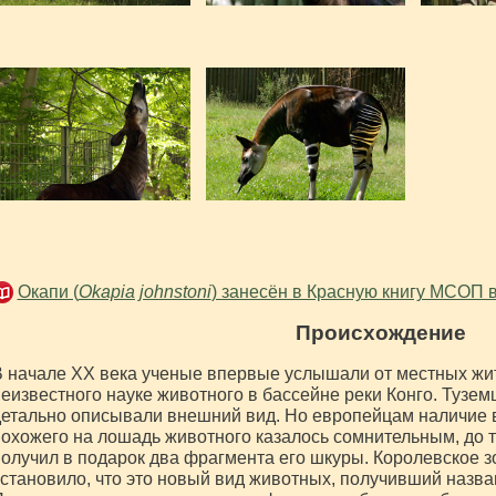
Окапи (
Okapia johnstoni
) занесён в Красную книгу МСОП 
Происхождение
 начале XX века ученые впервые услышали от местных жи
еизвестного науке животного в бассейне реки Конго. Тузем
етально описывали внешний вид. Но европейцам наличие в
охожего на лошадь животного казалось сомнительным, до те
олучил в подарок два фрагмента его шкуры. Королевское 
становило, что это новый вид животных, получивший назв