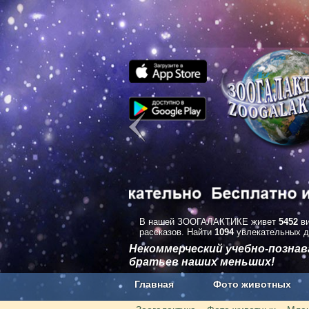
В нашей ЗООГАЛАКТИКЕ живет
5452
ви
рассказов. Найти
1094
увлекательных д
Некоммерческий учебно-позна
братьев наших меньших!
Главная
Фото животных
Наши приложения. Бесплатно и бе