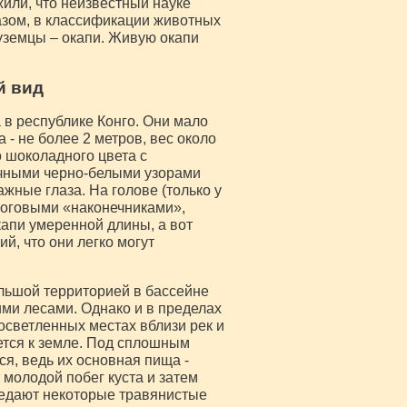
или, что неизвестный науке
азом, в классификации животных
уземцы – окапи. Живую окапи
й вид
 в республике Конго. Они мало
 - не более 2 метров, вес около
о шоколадного цвета с
чными черно-белыми узорами
жные глаза. На голове (только у
роговыми «наконечниками»,
апи умеренной длины, а вот
й, что они легко могут
льшой территорией в бассейне
ими лесами. Однако и в пределах
осветленных местах вблизи рек и
ается к земле. Под сплошным
ся, ведь их основная пища -
молодой побег куста и затем
оедают некоторые травянистые