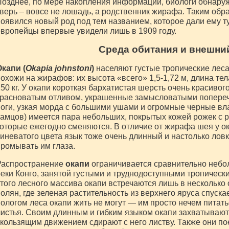
озднее, по мере накопления информации, биологи обнаруж
верь – вовсе не лошадь, а родственник жирафа. Таким обр
оявился новый род под тем названием, которое дали ему т
вропейцы впервые увидели лишь в 1909 году.
Среда обитания и внешни
капи (
Okapia johnstoni
)
населяют густые тропические леса
охожи на жирафов: их высота «всего» 1,5-1,72 м, длина тела
50 кг. У окапи короткая бархатистая шерсть очень красивог
красноватым отливом, украшенные замысловатыми попере
оги, узкая морда с большими ушами и огромные черные вла
амцов) имеется пара небольших, покрытых кожей рожек с 
оторые ежегодно сменяются. В отличие от жирафа шея у ок
иневатого цвета язык тоже очень длинный и настолько ловки
ромывать им глаза.
Распространение
окапи
ограничивается сравнительно небо
еки Конго, занятой густыми и труднодоступными тропическ
того лесного массива окапи встречаются лишь в несколько 
олян, где зеленая растительность из верхнего яруса спуск
ологом леса окапи жить не могут — им просто нечем питать
истья. Своим длинным и гибким языком окапи захватывают 
кользящим движением сдирают с него листву. Также они п