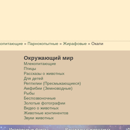
копитающие
»
Парнокопытные
»
Жирафовые
»
Окапи
Окружающий мир
Млекопитающие
Птицы
Рассказы о животных
Для детей
Рептилии (Пресмыкающиеся)
Амфибии (Земноводные)
Рыбы
Беспозвоночные
Золотые фотографии
Видео о животных
Животные континентов
Звуки животных
Интересные факты
Рассказы о животных
Д