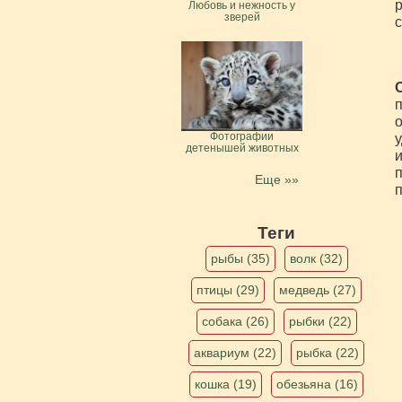
р
Любовь и нежность у
зверей
с
п
о
Фотографии
у
детенышей животных
и
п
Еще »»
Теги
рыбы (35)
волк (32)
птицы (29)
медведь (27)
собака (26)
рыбки (22)
аквариум (22)
рыбка (22)
кошка (19)
обезьяна (16)