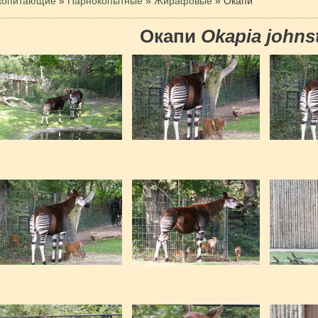
копитающие
»
Парнокопытные
»
Жирафовые
»
Окапи
Окапи
Okapia johns