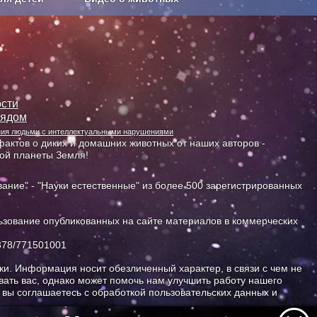
Сельское хозяйство
сти
лядом
ания людьми с интеллектуальными нарушениями
актов о диких и домашних животных от наших авторов -
ной планеты Земля!
ание" - "Науки естественные" из более 500 зарегистрированных
зование опубликованных на сайте материалов в коммерческих
378/771501001
и. Информация носит обезличенный характер, в связи с чем не
ать вас, однако может помочь нам улучшить работу нашего
, вы соглашаетесь с обработкой пользовательских данных и