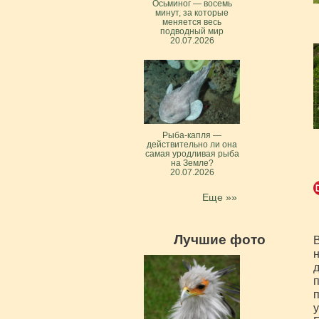
Осьминог — восемь
минут, за которые
меняется весь
подводный мир
20.07.2026
Рыба-капля —
действительно ли она
самая уродливая рыба
на Земле?
20.07.2026
Еще »»
Лучшие фото
В
н
д
п
п
у