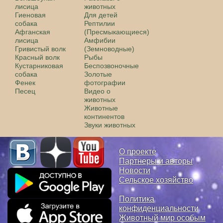
лисица
животных
Гиеновая
Для детей
собака
Рептилии
Афганская
(Пресмыкающиеся)
лисица
Амфибии
Гривистый волк
(Земноводные)
Красный волк
Рыбы
Кустарниковая
Беспозвоночные
собака
Золотые
Фенек
фотографии
Песец
Видео о
животных
Животные
континентов
Звуки животных
О проекте
Партнеры и авторы
Новости
Сельское хозяйство
Политика
конфиденциальности
Животный мир особым