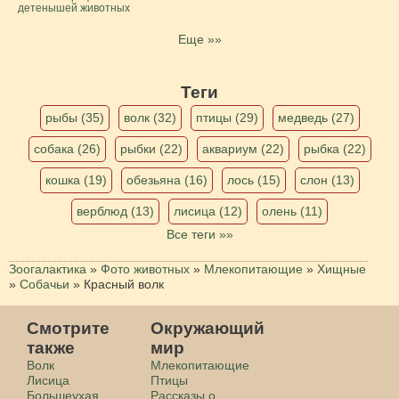
детенышей животных
Еще »»
Теги
рыбы (35)
волк (32)
птицы (29)
медведь (27)
собака (26)
рыбки (22)
аквариум (22)
рыбка (22)
кошка (19)
обезьяна (16)
лось (15)
слон (13)
верблюд (13)
лисица (12)
олень (11)
Все теги »»
Зоогалактика
»
Фото животных
»
Млекопитающие
»
Хищные
»
Собачьи
»
Красный волк
Смотрите
Окружающий
также
мир
Волк
Млекопитающие
Лисица
Птицы
Большеухая
Рассказы о