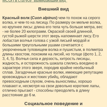
МСОП в статусе "вымирающий вид"
Внешний вид
Красный волк (
Cuon alpinus
)
чем-то похож на серого
волка, и чем-то на лисицу. По размеру он мельче волка,
но крупнее лисы: длина его тела чуть больше метра, вес
- не более 20 килограмм. Окраской своей длинной,
густой рыжей шерсти этот зверь напоминает лису. Его
лобастая волчья голова с узкой лисьей мордой и
большими треугольными ушами сочетается с
укороченным туловищем волка и пушистым, в полметра
длины хвостом, похожим на лисий, но толще (фото 1, 2,
3, 4, 5). Волчья сила и дерзость, хитрость лисицы,
жадность, и осторожность шакала слились воедино в
характере этого зверя, породив крайне необычный
сплав. Загадочные красные волки, имеющие репутацию
кровожадных и жестоких убийц, обладают
превосходным слухом, очень выносливы, хорошо
плавают и, несмотря на свои довольно короткие лапы,
отлично прыгают - способны преодолеть в длину
расстояние до 6 м.
Социальное поведение и