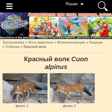
Языки
Зоогалактика
»
Фото животных
»
Млекопитающие
»
Хищные
»
Собачьи
»
Красный волк
Красный волк
Cuon
alpinus
фото 1
фото 2