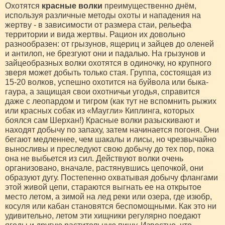
Охотятся
красные волки
преимущественно днём,
используя различные методы охоты и нападения на
жертву - в зависимости от размера стаи, рельефа
территории и вида жертвы. Рацион их довольно
разнообразен: от грызунов, ящериц и зайцев до оленей
и антилоп, не брезгуют они и падалью. На грызунов и
зайцеобразных волки охотятся в одиночку, но крупного
зверя может добыть только стая. Группа, состоящая из
15-20 волков, успешно охотится на буйвола или быка-
гаура, а защищая свои охотничьи угодья, справится
даже с леопардом и тигром (как тут не вспомнить рыжих
или красных собак из «Маугли» Киплинга, которых
боялся сам Шерхан!) Красные волки разыскивают и
находят добычу по запаху, затем начинается погоня. Они
бегают медленнее, чем шакалы и лисы, но чрезвычайно
выносливы и преследуют свою добычу до тех пор, пока
она не выбьется из сил. Действуют волки очень
организовано, вначале, растянувшись цепочкой, они
образуют дугу. Постепенно охватывая добычу флангами
этой живой цепи, стараются выгнать ее на открытое
место летом, а зимой на лед реки или озера, где изюбр,
косуля или кабан становятся беспомощными. Как это ни
удивительно, летом эти хищники регулярно поедают