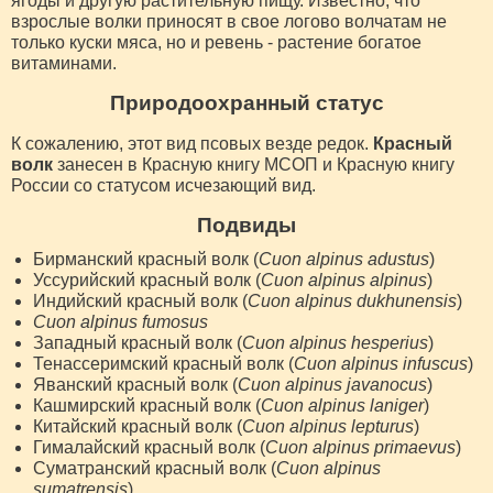
ягоды и другую растительную пищу. Известно, что
взрослые волки приносят в свое логово волчатам не
только куски мяса, но и ревень - растение богатое
витаминами.
Природоохранный статус
К сожалению, этот вид псовых везде редок.
Красный
волк
занесен в Красную книгу МСОП и Красную книгу
России со статусом исчезающий вид.
Подвиды
Бирманский красный волк (
Cuon alpinus adustus
)
Уссурийский красный волк (
Cuon alpinus alpinus
)
Индийский красный волк (
Cuon alpinus dukhunensis
)
Cuon alpinus fumosus
Западный красный волк (
Cuon alpinus hesperius
)
Тенассеримский красный волк (
Cuon alpinus infuscus
)
Яванский красный волк (
Cuon alpinus javanocus
)
Кашмирский красный волк (
Cuon alpinus laniger
)
Китайский красный волк (
Cuon alpinus lepturus
)
Гималайский красный волк (
Cuon alpinus primaevus
)
Суматранский красный волк (
Cuon alpinus
sumatrensis
)