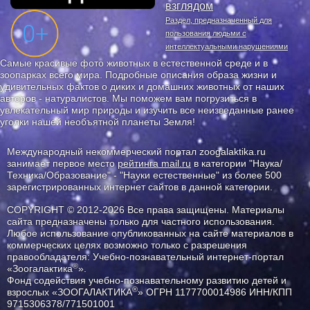
взглядом
Раздел, предназначенный для
пользования людьми с
интеллектуальными нарушениями
Самые красивые фото животных в естественной среде и в
зоопарках всего мира. Подробные описания образа жизни и
удивительных фактов о диких и домашних животных от наших
авторов - натуралистов. Мы поможем вам погрузиться в
увлекательный мир природы и изучить все неизведанные ранее
уголки нашей необъятной планеты Земля!
Международный некоммерческий портал zoogalaktika.ru
занимает первое место
рейтинга mail.ru
в категории "Наука/
Техника/Образование" - "Науки естественные" из более 500
зарегистрированных интернет сайтов в данной категории.
COPYRIGHT © 2012-2026 Все права защищены. Материалы
сайта предназначены только для частного использования.
Любое использование опубликованных на сайте материалов в
коммерческих целях возможно только с разрешения
правообладателя: Учебно-познавательный интернет-портал
®
«Зоогалактика
».
Фонд содействия учебно-познавательному развитию детей и
®
взрослых «ЗООГАЛАКТИКА
» ОГРН 1177700014986 ИНН/КПП
9715306378/771501001