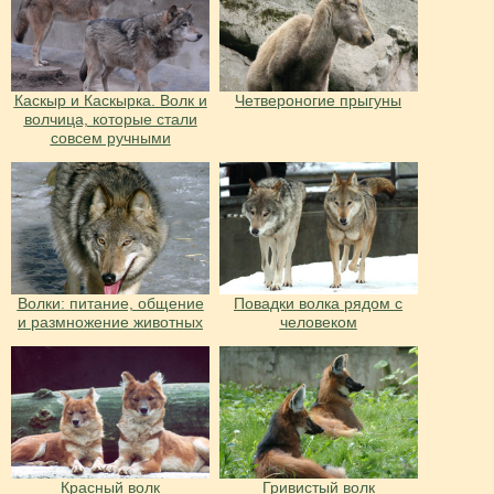
Каскыр и Каскырка. Волк и
Четвероногие прыгуны
волчица, которые стали
совсем ручными
Волки: питание, общение
Повадки волка рядом с
и размножение животных
человеком
Красный волк
Гривистый волк