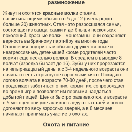
размножение
Живут и охотятся
красные волки
стаями,
насчитывающими обычно от 5 до 12 (очень редко
больше 20) животных. Стая - это разросшаяся семья,
состоящая из самца, самки и детёныши нескольких
поколений. Красные волки - моногамны, они сохраняют
верность выбранному партнёру на многие годы.
Отношения внутри стаи обычно дружественные и
неагрессивные, детенышей кроме родителей часто
кормят еще несколько волков. В среднем в выводке 8
волчат (изредка бывает до 16). Зубы у них прорезаются
на четырнадцатый день, а с 3-4 недельного возраста они
начинают есть отрыгнутое взрослыми мясо. Покидают
логово волчата в возрасте 70-80 дней, после чего стая
продолжает заботиться о них, кормит их, сопровождает
во время игр и позволяет им первыми наедаться
добытой пищей. Щенки быстро развиваются, в возрасте
в 5 месяцев они уже активно следуют за стаей и почти
догоняют по весу взрослых зверей, а в 8 месяцев
начинают принимать участие в охотах.
Охота и питание