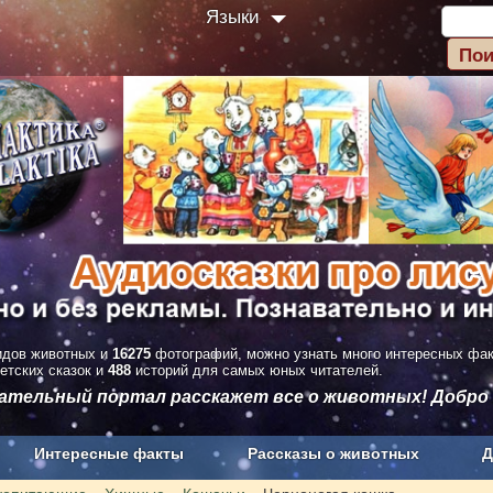
Языки
дов животных и
16275
фотографий, можно узнать много интересных фа
етских сказок и
488
историй для самых юных читателей.
вательный портал расскажет все о животных! Добро
Интересные факты
Рассказы о животных
Д
з рекламы
О проекте