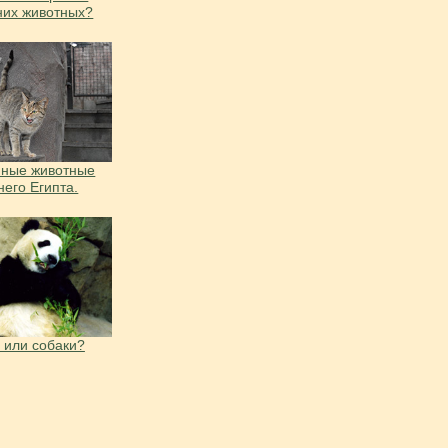
их животных?
ные животные
него Египта.
 или собаки?