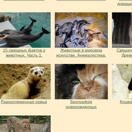
домашн
15 смешных фактов о
Животные в мировом
Священ
животных. Часть 1.
искусстве. Анималистика.
Древ
Разноплеменная семья
Биография
Кошки
новорожденных