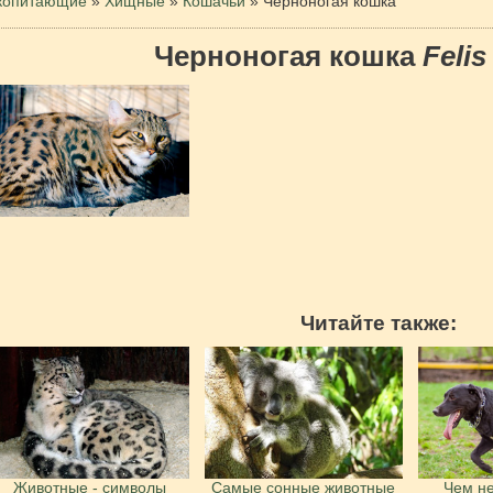
копитающие
»
Хищные
»
Кошачьи
»
Черноногая кошка
Черноногая кошка
Felis
Читайте также:
Животные - символы
Самые сонные животные
Чем не