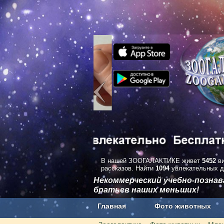
В нашей ЗООГАЛАКТИКЕ живет
5452
ви
рассказов. Найти
1094
увлекательных д
Некоммерческий учебно-позна
братьев наших меньших!
Главная
Фото животных
Наши приложения. Бесплатно и бе