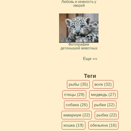
Любовь и нежность у
зверей
Фотографии
детенышей животных
Еще »»
Теги
рыбы (35)
волк (32)
птицы (29)
медведь (27)
собака (26)
рыбки (22)
аквариум (22)
рыбка (22)
кошка (19)
обезьяна (16)