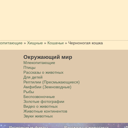
копитающие
»
Хищные
»
Кошачьи
»
Черноногая кошка
Окружающий мир
Млекопитающие
Птицы
Рассказы о животных
Для детей
Рептилии (Пресмыкающиеся)
Амфибии (Земноводные)
Рыбы
Беспозвоночные
Золотые фотографии
Видео о животных
Животные континентов
Звуки животных
Интересные факты
Рассказы о животных
Д