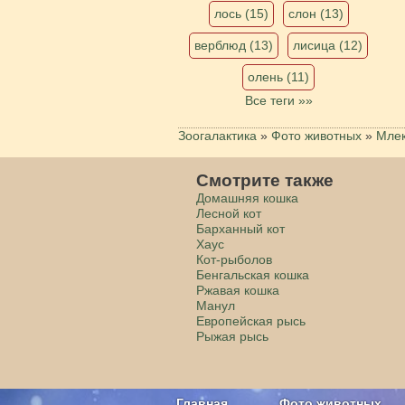
лось (15)
слон (13)
верблюд (13)
лисица (12)
олень (11)
Все теги »»
Зоогалактика
»
Фото животных
»
Мле
Смотрите также
Домашняя кошка
Лесной кот
Барханный кот
Хаус
Кот-рыболов
Бенгальская кошка
Ржавая кошка
Манул
Европейская рысь
Рыжая рысь
Главная
Фото животных