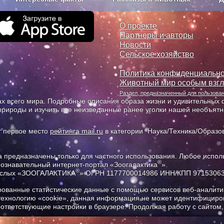
з рекламы
О проекте
О проекте
Партнеры и авторы
Новости
Сельское хозяйство
Политика конфиденциально
Животный мир особым взг
Раздел, предназначенный для пользов
х всего мира. Подробные описания образа жизни и удивительных ф
природы и изучить все неизведанные ранее уголки нашей необъят
т первое место
рейтинга mail.ru
в категории "Наука/Техника/Образов
предназначены только для частного использования. Любое исполь
®
познавательный интернет-портал «Зоогалактика
».
®
рослых «ЗООГАЛАКТИКА
» ОГРН 1177700014986 ИНН/КПП 9715306
ованные статистические данные с помощью сервисов веб-аналитик
 технологию «cookie», данная информация не может идентифициров
соответствующие настройки в браузере. Продолжая работу с сайтом