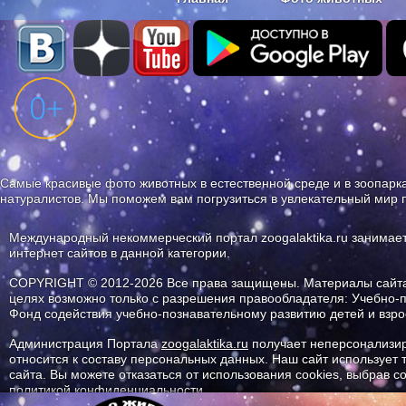
Наши приложения. Бесплатно и бе
Самые красивые фото животных в естественной среде и в зоопарка
натуралистов. Мы поможем вам погрузиться в увлекательный мир 
Международный некоммерческий портал zoogalaktika.ru занимае
интернет сайтов в данной категории.
COPYRIGHT © 2012-2026 Все права защищены. Материалы сайта 
целях возможно только с разрешения правообладателя: Учебно-
Фонд содействия учебно-познавательному развитию детей и вз
Администрация Портала
zoogalaktika.ru
получает неперсонализир
относится к составу персональных данных. Наш сайт использует
сайта. Вы можете отказаться от использования cookies, выбрав 
политикой конфиденциальности.