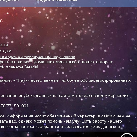
Сельское хозяйство
сти
лядом
ания людьми с интеллектуальными нарушениями
актов о диких и домашних животных от наших авторов -
ной планеты Земля!
ание" - "Науки естественные" из более 500 зарегистрированных
зование опубликованных на сайте материалов в коммерческих
378/771501001
и. Информация носит обезличенный характер, в связи с чем не
ать вас, однако может помочь нам улучшить работу нашего
, вы соглашаетесь с обработкой пользовательских данных и