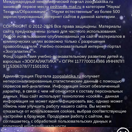
Международный некоммерческий портал zoogalaktika.ru
занимает первое место
рейтинга mail.ru
в категории "Наука/
Техника/Образование" - "Науки естественные" из более 500
зарегистрированных интернет сайтов в данной категории.
COPYRIGHT © 2012-2026 Все права защищены. Материалы
сайта предназначены только для частного использования.
Любое использование опубликованных на сайте материалов в
коммерческих целях возможно только с разрешения
правообладателя: Учебно-познавательный интернет-портал
®
«Зоогалактика
».
Фонд содействия учебно-познавательному развитию детей и
®
взрослых «ЗООГАЛАКТИКА
» ОГРН 1177700014986 ИНН/КПП
9715306378/771501001
Администрация Портала
zoogalaktika.ru
получает
неперсонализированные статистические данные с помощью
сервисов веб-аналитики. Информация носит обезличенный
характер, в связи с чем не относится к составу персональных
данных. Наш сайт использует технологию «cookie», данная
информация не может идентифицировать вас, однако может
помочь нам улучшить работу нашего сайта. Вы можете
отказаться от использования cookies, выбрав соответствующие
настройки в браузере. Продолжая работу с сайтом, вы
соглашаетесь с обработкой пользовательских данных и
политикой конфиденциальности.