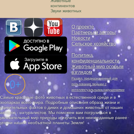
Животные
континентов
Звуки животных
О проекте
Партнеры и авторы
Новости
Сельское хозяйство
Политика
конфиденциальности
Животный мир особым
взглядом
Раздел, предназначенный для
пользования людьми с
интеллектуальными нарушениями
Самые красивые фото животных в естественной среде и в
зоопарках всего мира. Подробные описания образа жизни и
удивительных фактов о диких и домашних животных от наших
авторов - натуралистов. Мы поможем вам погрузиться в
увлекательный мир природы и изучить все неизведанные ранее
уголки нашей необъятной планеты Земля!