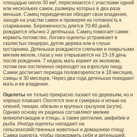
площадью около 30 км², пересекаются с участками одной
или нескольких самок, размеры которых в два раза
меньше. Самец периодически обходит свои владения,
заходя на участки самок и проверяя их готовность к
спариванию. Беременность длится 70-80 дней,
рождается обычно 2 детёныша. Самец помогает самке
кормить потомство. Логово оцелоты устраивают в
скалистых пещерах, дупле дерева или в глуши
кустарника. Детеныши рождаются слепыми и покрытыми
мягким мехом, глаза у них открываются на 15-18 день
после рождения. 7 недель мать кормит их молоком,
потом они постепенно переходят на взрослую пищу.
Самки достигают периода половозрелости в 18 месяцев,
самцы в 30 месяцев. Через два года детеныши покидают
мать и ее владения.
Оцелоты
не только прекрасно лазают по деревьям, но и
хорошо плавают. Охотятся они в сумерках и ночью на
оленей, пекари, обезьян и крупных грызунов (агути).
Однако основу их рациона составляют мелкие
млекопитающие и птицы, а также рептилии, амфибии и
рыба. Иногда оцелоты нападают на
сельскохозяйственных животных и домашнюю птицу.
Самка оцелота, чтобы прокормить себя и детенышей,