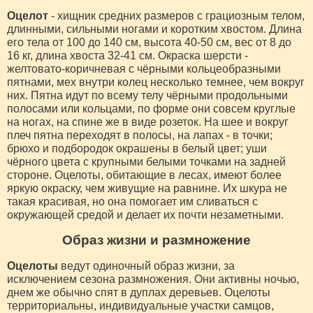
Оцелот
- хищник средних размеров с грациозным телом,
длинными, сильными ногами и коротким хвостом. Длина
его тела от 100 до 140 см, высота 40-50 см, вес от 8 до
16 кг, длина хвоста 32-41 см. Окраска шерсти -
желтовато-коричневая с чёрными кольцеобразными
пятнами, мех внутри колец несколько темнее, чем вокруг
них. Пятна идут по всему телу чёрными продольными
полосами или кольцами, по форме они совсем круглые
на ногах, на спине же в виде розеток. На шее и вокруг
плеч пятна переходят в полосы, на лапах - в точки;
брюхо и подбородок окрашены в белый цвет; уши
чёрного цвета с крупными белыми точками на задней
стороне. Оцелоты, обитающие в лесах, имеют более
яркую окраску, чем живущие на равнине. Их шкура не
такая красивая, но она помогает им сливаться с
окружающей средой и делает их почти незаметными.
Образ жизни и размножение
Оцелоты
ведут одиночный образ жизни, за
исключением сезона размножения. Они активны ночью,
днем же обычно спят в дуплах деревьев. Оцелоты
территориальны, индивидуальные участки самцов,