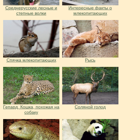
Среднерусские лесные и
Интересные факты о
степные волки
млекопитающих
Спячка млекопитающих
Рысь
Гепард. Кошка, похожая на
Соляной голод
собаку