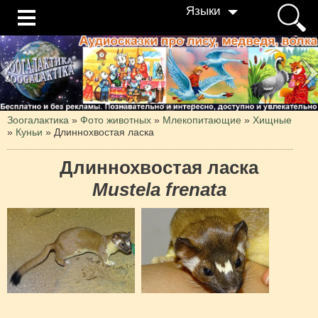
Языки
Зоогалактика
»
Фото животных
»
Млекопитающие
»
Хищные
»
Куньи
»
Длиннохвостая ласка
Длиннохвостая ласка
Mustela frenata