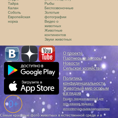
Тайра
Рыбы
Калан
Беспозвоночные
Соболь
Золотые
Европейская
фотографии
норка
Видео о
животных
Животные
континентов
Звуки животных
О проекте
Партнеры и авторы
Новости
Сельское хозяйство
Политика
конфиденциальности
Животный мир особым
взглядом
Раздел, предназначенный для
пользования людьми с
интеллектуальными нарушениями
Самые красивые фото животных в естественной среде и в