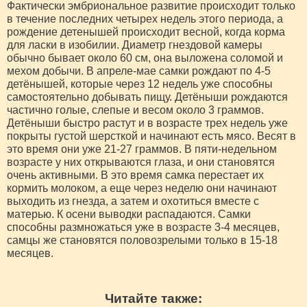
Фактически эмбриональное развитие происходит только
в течение последних четырех недель этого периода, а
рождение детенышей происходит весной, когда корма
для ласки в изобилии. Диаметр гнездовой камеры
обычно бывает около 60 см, она выложена соломой и
мехом добычи. В апреле-мае самки рождают по 4-5
детёнышей, которые через 12 недель уже способны
самостоятельно добывать пищу. Детёныши рождаются
частично голые, слепые и весом около 3 граммов.
Детёныши быстро растут и в возрасте трех недель уже
покрыты густой шерсткой и начинают есть мясо. Весят в
это время они уже 21-27 граммов. В пяти-недельном
возрасте у них открываются глаза, и они становятся
очень активными. В это время самка перестает их
кормить молоком, а еще через неделю они начинают
выходить из гнезда, а затем и охотиться вместе с
матерью. К осени выводки распадаются. Самки
способны размножаться уже в возрасте 3-4 месяцев,
самцы же становятся половозрелыми только в 15-18
месяцев.
Читайте также: