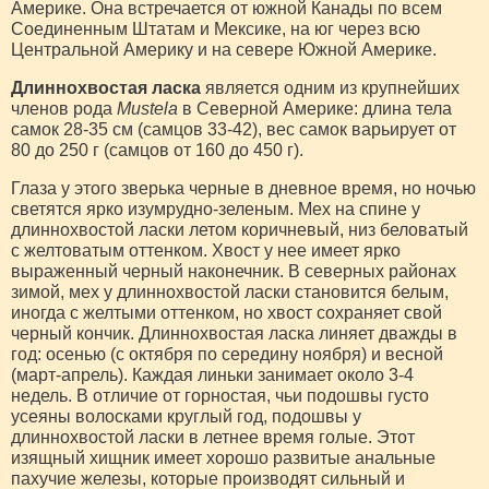
Америке. Она встречается от южной Канады по всем
Соединенным Штатам и Мексике, на юг через всю
Центральной Америку и на севере Южной Америке.
Длиннохвостая ласка
является одним из крупнейших
членов рода
Mustela
в Северной Америке: длина тела
самок 28-35 см (самцов 33-42), вес самок варьирует от
80 до 250 г (самцов от 160 до 450 г).
Глаза у этого зверька черные в дневное время, но ночью
светятся ярко изумрудно-зеленым. Мех на спине у
длиннохвостой ласки летом коричневый, низ беловатый
с желтоватым оттенком. Хвост у нее имеет ярко
выраженный черный наконечник. В северных районах
зимой, мех у длиннохвостой ласки становится белым,
иногда с желтыми оттенком, но хвост сохраняет свой
черный кончик. Длиннохвостая ласка линяет дважды в
год: осенью (с октября по середину ноября) и весной
(март-апрель). Каждая линьки занимает около 3-4
недель. В отличие от горностая, чьи подошвы густо
усеяны волосками круглый год, подошвы у
длиннохвостой ласки в летнее время голые. Этот
изящный хищник имеет хорошо развитые анальные
пахучие железы, которые производят сильный и