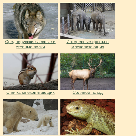
Среднерусские лесные и
Интересные факты о
степные волки
млекопитающих
Спячка млекопитающих
Соляной голод