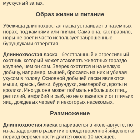
мускусный запах.
Образ жизни и питание
Убежища длиннохвостая ласка устраивает в наземных
норах, под камнями или пнями. Сама она, как правило,
норы не роет и часто использует заброшенные
бурундуками отверстия.
Длиннохвостая ласка
- бесстрашный и агрессивный
охотник, который может атаковать животных гораздо
крупнее, чем он сам. Зверёк охотится и на мелкую
добычу, например, мышей, бросаясь на них и убивая
укусом в голову. Основной добычей ласки являются
мыши, крысы, белки, бурундуки, землеройки, кроты и
кролики. Иногда она может поймать небольших птиц,
рептилий, амфибий и рыб, но не откажется и от птичьих
яиц, дождевых червей и некоторых насекомых.
Размножение
Длиннохвостая ласка
спаривается в июле-августе, но
из-за задержки в развитии оплодотворенной яйцеклетки
период беременности длится около 10 месяцев.