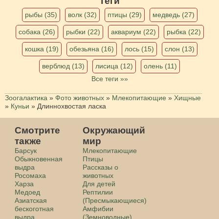
Теги
рыбы (35)
волк (32)
птицы (29)
медведь (27)
собака (26)
рыбки (22)
аквариум (22)
рыбка (22)
кошка (19)
обезьяна (16)
лось (15)
слон (13)
верблюд (13)
лисица (12)
олень (11)
Все теги »»
Зоогалактика
»
Фото животных
»
Млекопитающие
»
Хищные
»
Куньи
»
Длиннохвостая ласка
Смотрите
Окружающий
также
мир
Барсук
Млекопитающие
Обыкновенная
Птицы
выдра
Рассказы о
Росомаха
животных
Харза
Для детей
Медоед
Рептилии
Азиатская
(Пресмыкающиеся)
бескоготная
Амфибии
выдра
(Земноводные)