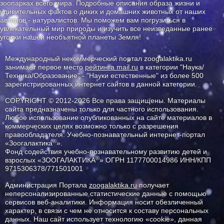
зоопарках всего мира. Подробные описания образа жизни и
удивительных фактов о диких и домашних животных от наших
авторов - натуралистов. Мы поможем вам погрузиться в
увлекательный мир природы и изучить все неизведанные ранее
уголки нашей необъятной планеты Земля!
Международный некоммерческий портал zoogalaktika.ru
занимает первое место
рейтинга mail.ru
в категории "Наука/
Техника/Образование" - "Науки естественные" из более 500
зарегистрированных интернет сайтов в данной категории.
COPYRIGHT © 2012-2026 Все права защищены. Материалы
сайта предназначены только для частного использования.
Любое использование опубликованных на сайте материалов в
коммерческих целях возможно только с разрешения
правообладателя: Учебно-познавательный интернет-портал
®
«Зоогалактика
».
Фонд содействия учебно-познавательному развитию детей и
®
взрослых «ЗООГАЛАКТИКА
» ОГРН 1177700014986 ИНН/КПП
9715306378/771501001
Администрация Портала
zoogalaktika.ru
получает
неперсонализированные статистические данные с помощью
сервисов веб-аналитики. Информация носит обезличенный
характер, в связи с чем не относится к составу персональных
данных. Наш сайт использует технологию «cookie», данная