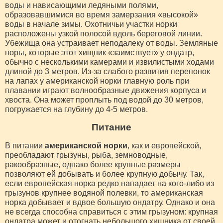
воды и нависающими ледяными полями,
образовавшимися во время замерзания «высокой»
воды в начале зимы. Охотничьи участки норки
расположены узкой полосой вдоль береговой линии.
Убежища она устраивает неподалеку от воды. Земляные
норы, которые этот хищник «заимствует» у ондатр,
обычно с несколькими камерами и извилистыми ходами
длиной до 3 метров. Из-за слабого развития перепонок
на лапах у американской норки главную роль при
плавании играют волнообразные движения корпуса и
хвоста. Она может проплыть под водой до 30 метров,
погружается на глубину до 4-5 метров.
Питание
В питании
американской норки
, как и европейской,
преобладают грызуны, рыба, земноводные,
ракообразные, однако более крупные размеры
позволяют ей добывать и более крупную добычу. Так,
если европейская норка редко нападает на кого-либо из
грызунов крупнее водяной полевки, то американская
норка добывает и вдвое большую ондатру. Однако и она
не всегда способна справиться с этим грызуном: крупная
ондатра может и отогнать небольшого хищника от своей