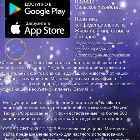
Новости
Сельское хозяйство
Политика
конфиденциальности
Животный мир особым
взглядом
Раздел, предназначенный для
пользования людьми с
интеллектуальными нарушениями
Самые красивые фото животных в естественной среде и в
зоопарках всего мира. Подробные описания образа жизни и
удивительных фактов о диких и домашних животных от наших
авторов - натуралистов. Мы поможем вам погрузиться в
увлекательный мир природы и изучить все неизведанные ранее
уголки нашей необъятной планеты Земля!
Международный некоммерческий портал zoogalaktika.ru
занимает первое место
рейтинга mail.ru
в категории "Наука/
Техника/Образование" - "Науки естественные" из более 500
зарегистрированных интернет сайтов в данной категории.
COPYRIGHT © 2012-2026 Все права защищены. Материалы
сайта предназначены только для частного использования.
Любое использование опубликованных на сайте материалов в