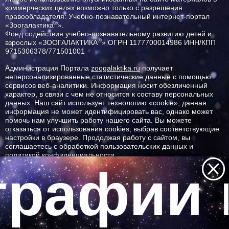
коммерческих целях возможно только с разрешения
правообладателя: Учебно-познавательный интернет-портал
®
«Зоогалактика
».
Фонд содействия учебно-познавательному развитию детей и
®
взрослых «ЗООГАЛАКТИКА
» ОГРН 1177700014986 ИНН/КПП
9715306378/771501001
Администрация Портала
zoogalaktika.ru
получает
неперсонализированные статистические данные с помощью
сервисов веб-аналитики. Информация носит обезличенный
характер, в связи с чем не относится к составу персональных
данных. Наш сайт использует технологию «cookie», данная
информация не может идентифицировать вас, однако может
помочь нам улучшить работу нашего сайта. Вы можете
отказаться от использования cookies, выбрав соответствующие
настройки в браузере. Продолжая работу с сайтом, вы
соглашаетесь с обработкой пользовательских данных и
политикой конфиденциальности.
рафии 
ID ресурса: 2185
Все самое интересное