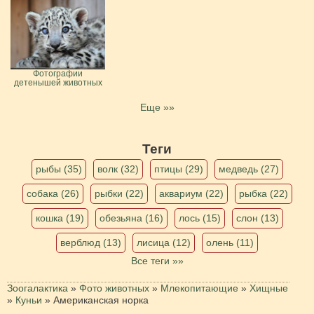
Фотографии
детенышей животных
Еще »»
Теги
рыбы (35)
волк (32)
птицы (29)
медведь (27)
собака (26)
рыбки (22)
аквариум (22)
рыбка (22)
кошка (19)
обезьяна (16)
лось (15)
слон (13)
верблюд (13)
лисица (12)
олень (11)
Все теги »»
Зоогалактика
»
Фото животных
»
Млекопитающие
»
Хищные
»
Куньи
»
Американская норка