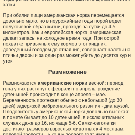
хатки.
При обилии пищи американская норка перемещается
довольно мало, но в неурожайные годы порой ведет
полукочевой образ жизни, проходя за сутки до 4-5
километров. Как и европейская норка, американская
делает запасы на холодное время года. При острой
нехватке привычных ему кормов этот хищник,
доведенный голодом до отчаяния, совершает налеты на
птичьи дворы и за один раз может убить до десятка кур и
уток.
Размножение
Размножаются
американские норки
весной: период
гона у них растянут с февраля по апрель, рождение
детенышей происходит в конце апреля – мае.
Беременность протекает обычно с небольшой (до 30
дней) задержкой эмбрионального развития - диапаузой.
Плодовитость у американской норки довольно высокая:
в помете бывает до 10 детенышей, в исключительных
случаях даже до 16, но чаще 5-6. Самки-сеголетки
достигают размеров взрослых животных к 4 месяцам,
половой зрелости – к концу первого года жизни.