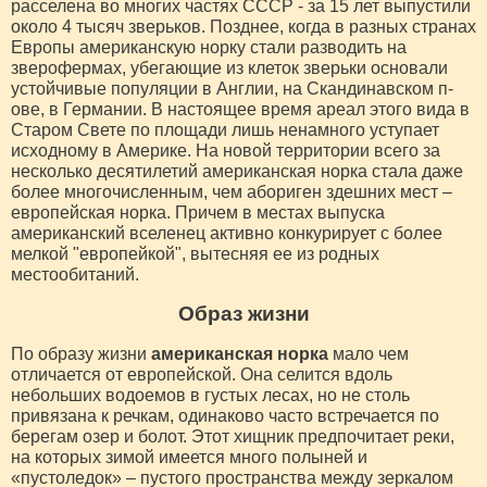
расселена во многих частях СССР - за 15 лет выпустили
около 4 тысяч зверьков. Позднее, когда в разных странах
Европы американскую норку стали разводить на
зверофермах, убегающие из клеток зверьки основали
устойчивые популяции в Англии, на Скандинавском п-
ове, в Германии. В настоящее время ареал этого вида в
Старом Свете по площади лишь ненамного уступает
исходному в Америке. На новой территории всего за
несколько десятилетий американская норка стала даже
более многочисленным, чем абориген здешних мест –
европейская норка. Причем в местах выпуска
американский вселенец активно конкурирует с более
мелкой "европейкой", вытесняя ее из родных
местообитаний.
Образ жизни
По образу жизни
американская норка
мало чем
отличается от европейской. Она селится вдоль
небольших водоемов в густых лесах, но не столь
привязана к речкам, одинаково часто встречается по
берегам озер и болот. Этот хищник предпочитает реки,
на которых зимой имеется много полыней и
«пустоледок» – пустого пространства между зеркалом