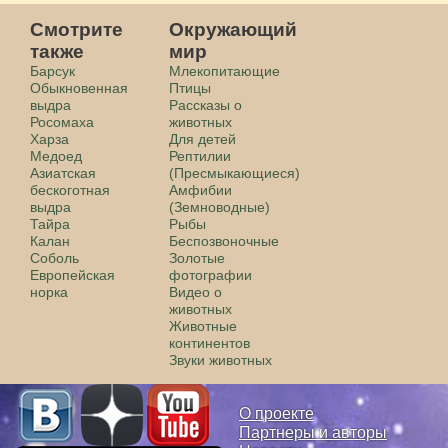
Смотрите
Окружающий
также
мир
Барсук
Млекопитающие
Обыкновенная
Птицы
выдра
Рассказы о
Росомаха
животных
Харза
Для детей
Медоед
Рептилии
Азиатская
(Пресмыкающиеся)
бескоготная
Амфибии
выдра
(Земноводные)
Тайра
Рыбы
Калан
Беспозвоночные
Соболь
Золотые
Европейская
фотографии
норка
Видео о
животных
Животные
континентов
Звуки животных
О проекте
Партнеры и авторы