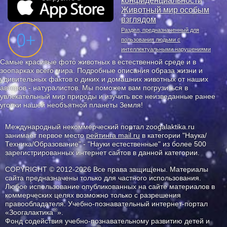
конфиденциальности
Животный мир особым
взглядом
Раздел, предназначенный для
пользования людьми с
интеллектуальными нарушениями
Самые красивые фото животных в естественной среде и в
зоопарках всего мира. Подробные описания образа жизни и
удивительных фактов о диких и домашних животных от наших
авторов - натуралистов. Мы поможем вам погрузиться в
увлекательный мир природы и изучить все неизведанные ранее
уголки нашей необъятной планеты Земля!
Международный некоммерческий портал zoogalaktika.ru
занимает первое место
рейтинга mail.ru
в категории "Наука/
Техника/Образование" - "Науки естественные" из более 500
зарегистрированных интернет сайтов в данной категории.
COPYRIGHT © 2012-2026 Все права защищены. Материалы
сайта предназначены только для частного использования.
Любое использование опубликованных на сайте материалов в
коммерческих целях возможно только с разрешения
правообладателя: Учебно-познавательный интернет-портал
®
«Зоогалактика
».
Фонд содействия учебно-познавательному развитию детей и