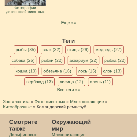
Фотографии
детенышей животных
Еще »»
Теги
рыбы (35)
волк (32)
птицы (29)
медведь (27)
собака (26)
рыбки (22)
аквариум (22)
рыбка (22)
кошка (19)
обезьяна (16)
лось (15)
слон (13)
верблюд (13)
лисица (12)
олень (11)
Все теги »»
Зоогалактика
»
Фото животных
»
Млекопитающие
»
Китообразные
»
Командорский ремнезуб
Смотрите
Окружающий
также
мир
Дельфиновые
Млекопитающие