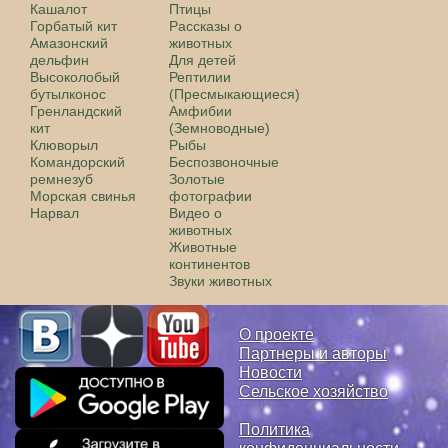
Кашалот
Птицы
Горбатый кит
Рассказы о
Амазонский
животных
дельфин
Для детей
Высоколобый
Рептилии
бутылконос
(Пресмыкающиеся)
Гренландский
Амфибии
кит
(Земноводные)
Клюворыл
Рыбы
Командорский
Беспозвоночные
ремнезуб
Золотые
Морская свинья
фотографии
Нарвал
Видео о
животных
Животные
континентов
Звуки животных
О проекте
Партнеры и авторы
Новости
Сельское хозяйство
Политика