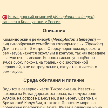
Командорский ремнезуб (
Mesoplodon stejnegeri
)
занесен в Красную книгу России
Описание
Командорский ремнезуб (
Mesoplodon stejnegeri
)
—
вид китообразных семейства клюворыловых (
Ziphiidae
).
Длина тела 5—6 метров. Сверху череп командорского
ремнезуба кажется округлым в контуре, так как передние
выемки очень мелкие. Коронка сильно уплощённых
зубов сбоку похожа на трапецию с заострённой
вершиной, а не на треугольник, как у атлантического
ремнезуба.
Среда обитания и питание
Водится в северной части Тихого океана. Известны
находки на Командорских островах, на полуострове
Аляска, на острове Ванкувер, и на берегу Орегона и
Британской Колумбии, а также в Японском море, на
побережье префектуры Акита. Живёт в одиночку, но на