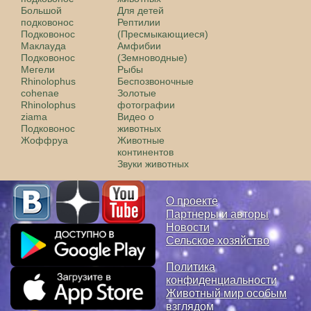
Большой
Для детей
подковонос
Рептилии
Подковонос
(Пресмыкающиеся)
Маклауда
Амфибии
Подковонос
(Земноводные)
Мегели
Рыбы
Rhinolophus
Беспозвоночные
cohenae
Золотые
Rhinolophus
фотографии
ziama
Видео о
Подковонос
животных
Жоффруа
Животные
континентов
Звуки животных
О проекте
Партнеры и авторы
Новости
Сельское хозяйство
Политика
конфиденциальности
Животный мир особым
взглядом