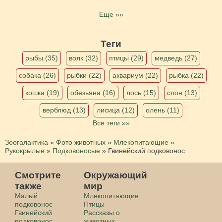
Еще »»
Теги
рыбы (35)
волк (32)
птицы (29)
медведь (27)
собака (26)
рыбки (22)
аквариум (22)
рыбка (22)
кошка (19)
обезьяна (16)
лось (15)
слон (13)
верблюд (13)
лисица (12)
олень (11)
Все теги »»
Зоогалактика
»
Фото животных
»
Млекопитающие
»
Рукокрылые
»
Подковоносые
»
Гвинейский подковонос
Смотрите
Окружающий
также
мир
Малый
Млекопитающие
подковонос
Птицы
Гвинейский
Рассказы о
подковонос
животных