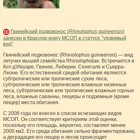
Гвинейский подковонос (
Rhinolophus guineensis
)
занесен в Красную книгу МСОП в статусе "уязвимый
вид"
Гвинейский подковонос (Rhinolophus guineensis) — вид
летучих мышей семейства Rhinolophidae. Встречается в
Кот-д'Ивуаре, Гвинее, Либерии, Сенегале и Сьерра-
Леоне. Его естественной средой обитания являются
субтропические или тропические сухие леса,
субтропические или тропические влажные низинные
леса, субтропические или тропические влажные горные
леса, влажные саванны, пещеры и подземные (кроме
пещер) места обитания.
С 2008 года он внесен в список исчезающих видов
МСОП. Он соответствует критериям этой оценки,
поскольку его площадь, вероятно, составляет менее
2000 км2. Его среда обитания сильно фрагментирована,
а деградация его пещер и лесов происходит