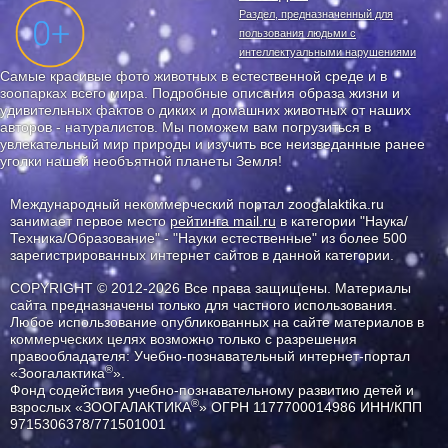
Раздел, предназначенный для
пользования людьми с
интеллектуальными нарушениями
Самые красивые фото животных в естественной среде и в
зоопарках всего мира. Подробные описания образа жизни и
удивительных фактов о диких и домашних животных от наших
авторов - натуралистов. Мы поможем вам погрузиться в
увлекательный мир природы и изучить все неизведанные ранее
уголки нашей необъятной планеты Земля!
Международный некоммерческий портал zoogalaktika.ru
занимает первое место
рейтинга mail.ru
в категории "Наука/
Техника/Образование" - "Науки естественные" из более 500
зарегистрированных интернет сайтов в данной категории.
COPYRIGHT © 2012-2026 Все права защищены. Материалы
сайта предназначены только для частного использования.
Любое использование опубликованных на сайте материалов в
коммерческих целях возможно только с разрешения
правообладателя: Учебно-познавательный интернет-портал
®
«Зоогалактика
».
Фонд содействия учебно-познавательному развитию детей и
®
взрослых «ЗООГАЛАКТИКА
» ОГРН 1177700014986 ИНН/КПП
9715306378/771501001