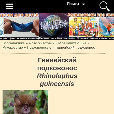
Языки
Зоогалактика
»
Фото животных
»
Млекопитающие
»
Рукокрылые
»
Подковоносые
»
Гвинейский подковонос
Гвинейский
подковонос
Rhinolophus
guineensis