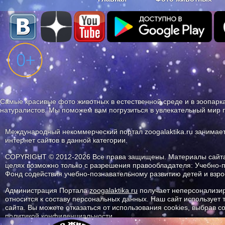
Наши приложения. Бесплатно и бе
Самые красивые фото животных в естественной среде и в зоопарка
натуралистов. Мы поможем вам погрузиться в увлекательный мир 
Международный некоммерческий портал zoogalaktika.ru занимае
интернет сайтов в данной категории.
COPYRIGHT © 2012-2026 Все права защищены. Материалы сайта 
целях возможно только с разрешения правообладателя: Учебно-
Фонд содействия учебно-познавательному развитию детей и вз
Администрация Портала
zoogalaktika.ru
получает неперсонализир
относится к составу персональных данных. Наш сайт использует
сайта. Вы можете отказаться от использования cookies, выбрав 
политикой конфиденциальности.