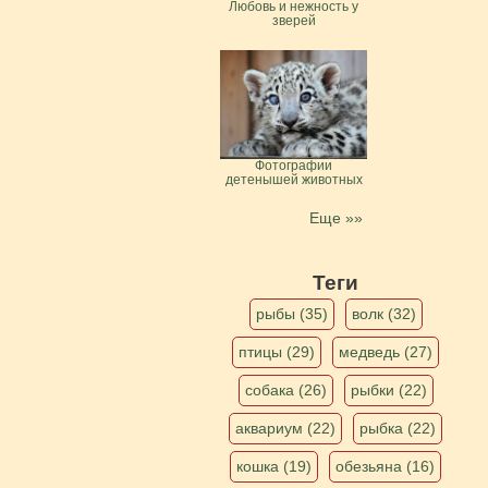
Любовь и нежность у
зверей
Фотографии
детенышей животных
Еще »»
Теги
рыбы (35)
волк (32)
птицы (29)
медведь (27)
собака (26)
рыбки (22)
аквариум (22)
рыбка (22)
кошка (19)
обезьяна (16)