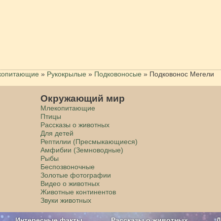
копитающие
»
Рукокрылые
»
Подковоносые
»
Подковонос Мегели
Окружающий мир
Млекопитающие
Птицы
Рассказы о животных
Для детей
Рептилии (Пресмыкающиеся)
Амфибии (Земноводные)
Рыбы
Беспозвоночные
Золотые фотографии
Видео о животных
Животные континентов
Звуки животных
Интересные факты
Рассказы о животных
Д