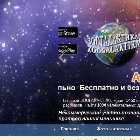
В нашей ЗООГАЛАКТИКЕ живет
5452
ви
рассказов. Найти
1094
увлекательных д
Некоммерческий учебно-позна
братьев наших меньших!
Главная
Фото животных
Наши приложения. Бесплатно и бе