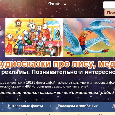
Языки
дов животных и
16275
фотографий, можно узнать много интересных фа
етских сказок и
488
историй для самых юных читателей.
вательный портал расскажет все о животных! Добро
Интересные факты
Рассказы о животных
Д
з рекламы
О проекте