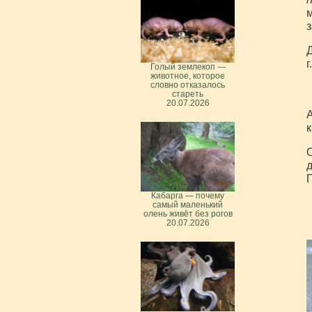
з
Д
г
Голый землекоп —
животное, которое
словно отказалось
стареть
20.07.2026
А
к
О
д
П
Кабарга — почему
самый маленький
олень живёт без рогов
20.07.2026