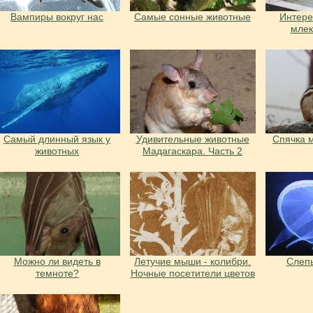
Вампиры вокруг нас
Самые сонные животные
Интере
мле
Самый длинный язык у
Удивительные животные
Спячка 
животных
Мадагаскара. Часть 2
Можно ли видеть в
Летучие мыши - колибри.
Слеп
темноте?
Ночные посетители цветов