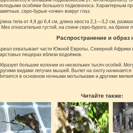
молодыми особями большого подковоноса. Характерным пр
аметные, серо-бурые «очки» вокруг глаз.
лина тела от 4,9 до 6,4 см, длина хвоста 2,1—3,2 см, разм
. Мех относительно густой, на спине серо-бурого, на брюхе п
Распространение и образ 
реал охватывает части Южной Европы, Северной Африки и
арстовых пещерах вблизи водоёмов.
бразует большие колонии из нескольких тысяч особей. Мог
ругими видами летучих мышей. Вылет на охоту начинается 
итается в основном ночными мотыльками и другими мелки
Читайте также: