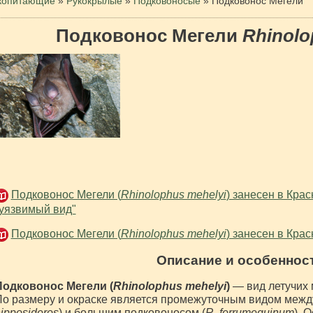
копитающие
»
Рукокрылые
»
Подковоносые
»
Подковонос Мегели
Подковонос Мегели
Rhinolo
Подковонос Мегели (
Rhinolophus mehelyi
) занесен в Кра
уязвимый вид"
Подковонос Мегели (
Rhinolophus mehelyi
) занесен в Кра
Описание и особеннос
Подковонос Мегели (
Rhinolophus mehelyi
)
— вид летучих
о размеру и окраске является промежуточным видом межд
ipposideros
) и большим подковоносом (
R. ferrumequinum
). 