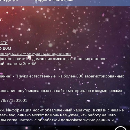
Сельское хозяйство
сти
лядом
ания людьми с интеллектуальными нарушениями
актов о диких и домашних животных от наших авторов -
ной планеты Земля!
ание" - "Науки естественные" из более 500 зарегистрированных
зование опубликованных на сайте материалов в коммерческих
378/771501001
и. Информация носит обезличенный характер, в связи с чем не
ать вас, однако может помочь нам улучшить работу нашего
, вы соглашаетесь с обработкой пользовательских данных и