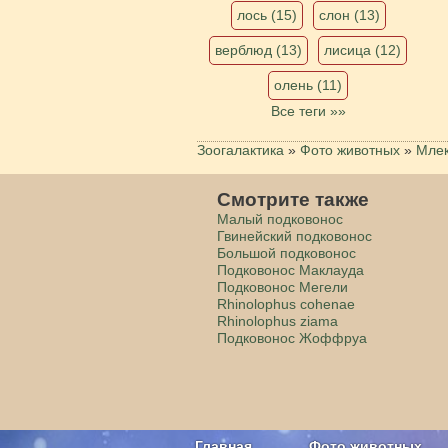
лось (15)
слон (13)
верблюд (13)
лисица (12)
олень (11)
Все теги »»
Зоогалактика
»
Фото животных
»
Мле
Смотрите также
Малый подковонос
Гвинейский подковонос
Большой подковонос
Подковонос Маклауда
Подковонос Мегели
Rhinolophus cohenae
Rhinolophus ziama
Подковонос Жоффруа
Главная
Фото животных