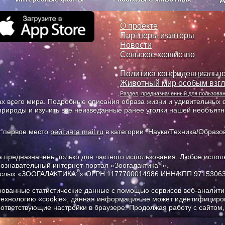
з рекламы
О проекте
О проекте
Партнеры и авторы
Новости
Сельское хозяйство
Политика конфиденциально
Животный мир особым взг
Раздел, предназначенный для пользов
х всего мира. Подробные описания образа жизни и удивительных ф
природы и изучить все неизведанные ранее уголки нашей необъят
т первое место
рейтинга mail.ru
в категории "Наука/Техника/Образов
предназначены только для частного использования. Любое исполь
®
познавательный интернет-портал «Зоогалактика
».
®
рослых «ЗООГАЛАКТИКА
» ОГРН 1177700014986 ИНН/КПП 9715306
ованные статистические данные с помощью сервисов веб-аналитик
 технологию «cookie», данная информация не может идентифициров
соответствующие настройки в браузере. Продолжая работу с сайтом