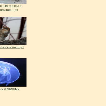
сные факты о
копитающих
млекопитающих
ые животные