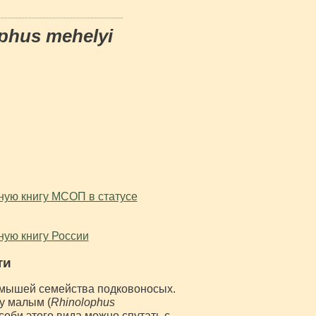
phus mehelyi
сную книгу МСОП в статусе
сную книгу России
ти
 мышей семейства подковоносых.
у малым (
Rhinolophus
Особи этого вида можно спутать с