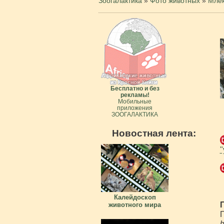
Зоогалактика
»
Фото животных
»
Мле
Бесплатно и без
рекламы!
Мобильные
приложения
ЗООГАЛАКТИКА
Новостная лента:
"
Калейдоскоп
животного мира
П
h