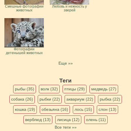
Смешные фотографии
Любовь и нежность у
животных
зверей
Фотографии
детенышей животных
Еще »»
Теги
рыбы (35)
волк (32)
птицы (29)
медведь (27)
собака (26)
рыбки (22)
аквариум (22)
рыбка (22)
кошка (19)
обезьяна (16)
лось (15)
слон (13)
верблюд (13)
лисица (12)
олень (11)
Все теги »»