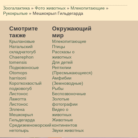
Зоогалактика
»
Фото животных
»
Млекопитающие
»
Рукокрылые
»
Мешкокрыл Гильдегарда
Смотрите
Окружающий
также
мир
Крылановые
Млекопитающие
Натальский
Птицы
складчатогуб
Рассказы о
Chaerephon
животных
tomensis
Для детей
Подковоносые
Рептилии
Otomops
(Пресмыкающиеся)
harrisoni
Амфибии
Короткохвостый
(Земноводные)
подковогуб
Рыбы
Листонос
Беспозвоночные
Ламотта
Золотые
Листонос
фотографии
Эллена
Видео о
Мешкокрыл
животных
Гильдегарда
Животные
Средиземноморский
континентов
нетопырь
Звуки животных