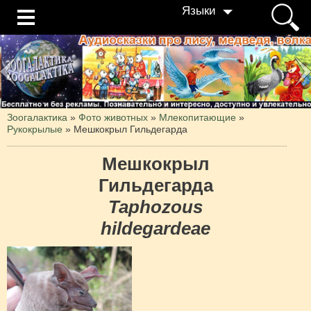
Языки
Зоогалактика
»
Фото животных
»
Млекопитающие
»
Рукокрылые
»
Мешкокрыл Гильдегарда
Мешкокрыл
Гильдегарда
Taphozous
hildegardeae