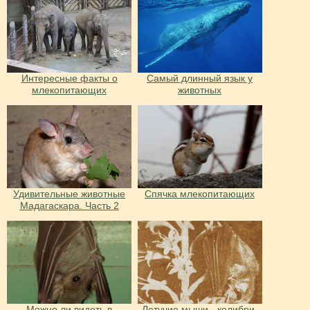
Интересные факты о
Самый длинный язык у
млекопитающих
животных
Удивительные животные
Спячка млекопитающих
Мадагаскара. Часть 2
Можно ли видеть в
Летучие мыши - колибри.