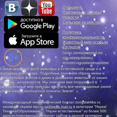
О проекте
Партнеры и авторы
Новости
Сельское хозяйство
Политика
конфиденциальности
Животный мир особым
взглядом
Раздел, предназначенный для
пользования людьми с
интеллектуальными нарушениями
Самые красивые фото животных в естественной среде и в
зоопарках всего мира. Подробные описания образа жизни и
удивительных фактов о диких и домашних животных от наших
авторов - натуралистов. Мы поможем вам погрузиться в
увлекательный мир природы и изучить все неизведанные ранее
уголки нашей необъятной планеты Земля!
Международный некоммерческий портал zoogalaktika.ru
занимает первое место
рейтинга mail.ru
в категории "Наука/
Техника/Образование" - "Науки естественные" из более 500
зарегистрированных интернет сайтов в данной категории.