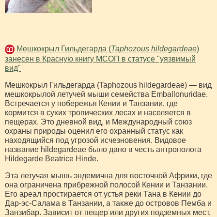
Мешкокрыл Гильдегарда (
Taphozous hildegardeae
)
занесен в Красную книгу МСОП в статусе "уязвимый
вид"
Мешкокрыл Гильдегарда (Taphozous hildegardeae) — вид
мешкокрылой летучей мыши семейства Emballonuridae.
Встречается у побережья Кении и Танзании, где
кормится в сухих тропических лесах и населяется в
пещерах. Это дневной вид, и Международный союз
охраны природы оценил его охранный статус как
находящийся под угрозой исчезновения. Видовое
название hildegardeae было дано в честь антрополога
Hildegarde Beatrice Hinde.
Эта летучая мышь эндемична для восточной Африки, где
она ограничена прибрежной полосой Кении и Танзании.
Его ареал простирается от устья реки Тана в Кении до
Дар-эс-Салама в Танзании, а также до островов Пемба и
Занзибар. Зависит от пещер или других подземных мест,