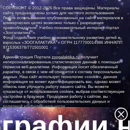
COPYRIGHT © 2012-2026 Все права защищены. Материалы
сайта предназначены только для частного использования.
Любое использование опубликованных на сайте материалов в
коммерческих целях возможно только с разрешения
правообладателя: Учебно-познавательный интернет-портал
®
«Зоогалактика
».
Фонд содействия учебно-познавательному развитию детей и
®
взрослых «ЗООГАЛАКТИКА
» ОГРН 1177700014986 ИНН/КПП
9715306378/771501001
Администрация Портала
zoogalaktika.ru
получает
неперсонализированные статистические данные с помощью
сервисов веб-аналитики. Информация носит обезличенный
характер, в связи с чем не относится к составу персональных
данных. Наш сайт использует технологию «cookie», данная
информация не может идентифицировать вас, однако может
помочь нам улучшить работу нашего сайта. Вы можете
отказаться от использования cookies, выбрав соответствующие
настройки в браузере. Продолжая работу с сайтом, вы
соглашаетесь с обработкой пользовательских данных и
политикой конфиденциальности.
графии н
ID ресурса: 8805