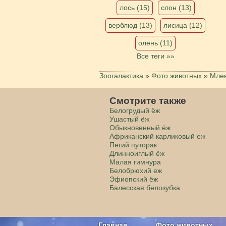
лось (15)
слон (13)
верблюд (13)
лисица (12)
олень (11)
Все теги »»
Зоогалактика
»
Фото животных
»
Мле
Смотрите также
Белогрудый ёж
Ушастый ёж
Обыкновенный ёж
Африканский карликовый еж
Пегий путорак
Длинноиглый ёж
Малая гимнура
Белобрюхий еж
Эфиопский ёж
Балесская белозубка
Главная
Фото животных