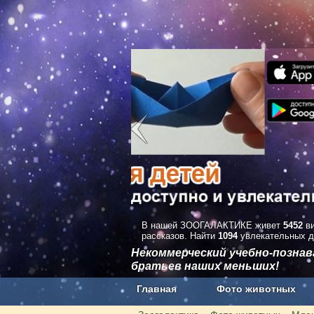
В нашей ЗООГАЛАКТИКЕ живет
5452
ви
рассказов. Найти
1094
увлекательных д
Некоммерческий учебно-позна
братьев наших меньших!
Главная
Фото животных
Наши приложения. Бесплатно и бе