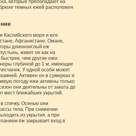
на, которые преобладают на
на брюхе темных ежей расположен
ение
 Каспийского моря и юге
стане, Афганистане, Омане,
 горы длинноиглый еж
пустынь, живет он как на
 быстрее, чем другие ежи;
 норы глубиной до 1 м, имеющие
песчанок. У одной особи может
камней. Активен он в сумерках и
ливую погоду ежи активны только
сезон они деятельны от заката до
от мест ближайших укрытий.
в спячку. Осенью они
массы тела. При снижении
ходить из укрытия, а при
ыпанием ёж закрывает вход в