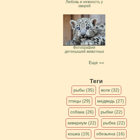
Любовь и нежность у
зверей
Фотографии
детенышей животных
Еще »»
Теги
рыбы (35)
волк (32)
птицы (29)
медведь (27)
собака (26)
рыбки (22)
аквариум (22)
рыбка (22)
кошка (19)
обезьяна (16)