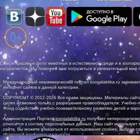
Наши приложения. Бесплатно и бе
Самые красивые фото животных в естественной среде и в зоопарка
натуралистов. Мы поможем вам погрузиться в увлекательный мир 
Международный некоммерческий портал zoogalaktika.ru занимае
интернет сайтов в данной категории.
COPYRIGHT © 2012-2026 Все права защищены. Материалы сайта 
целях возможно только с разрешения правообладателя: Учебно-
Фонд содействия учебно-познавательному развитию детей и вз
Администрация Портала
zoogalaktika.ru
получает неперсонализир
относится к составу персональных данных. Наш сайт использует
сайта. Вы можете отказаться от использования cookies, выбрав 
политикой конфиденциальности.