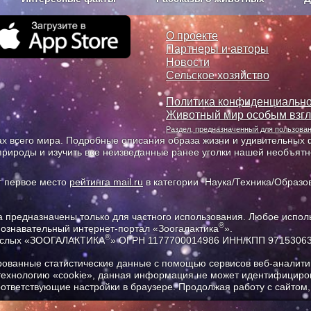
з рекламы
О проекте
О проекте
Партнеры и авторы
Новости
Сельское хозяйство
Политика конфиденциально
Животный мир особым взг
Раздел, предназначенный для пользов
х всего мира. Подробные описания образа жизни и удивительных ф
природы и изучить все неизведанные ранее уголки нашей необъят
т первое место
рейтинга mail.ru
в категории "Наука/Техника/Образов
предназначены только для частного использования. Любое исполь
®
познавательный интернет-портал «Зоогалактика
».
®
рослых «ЗООГАЛАКТИКА
» ОГРН 1177700014986 ИНН/КПП 9715306
ованные статистические данные с помощью сервисов веб-аналитик
 технологию «cookie», данная информация не может идентифициров
соответствующие настройки в браузере. Продолжая работу с сайтом