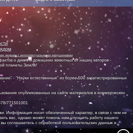
Сельское хозяйство
сти
лядом
ания людьми с интеллектуальными нарушениями
актов о диких и домашних животных от наших авторов -
ной планеты Земля!
ание" - "Науки естественные" из более 500 зарегистрированных
зование опубликованных на сайте материалов в коммерческих
378/771501001
и. Информация носит обезличенный характер, в связи с чем не
ать вас, однако может помочь нам улучшить работу нашего
, вы соглашаетесь с обработкой пользовательских данных и