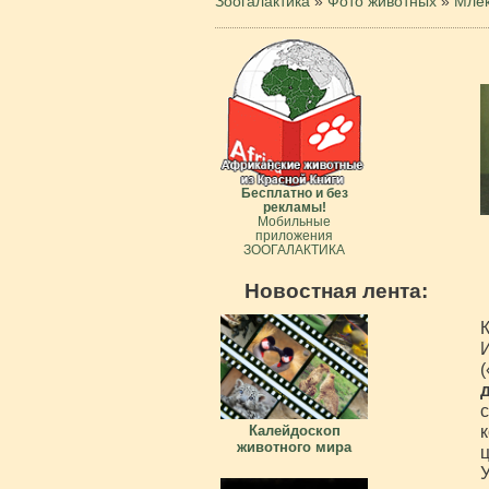
Зоогалактика
»
Фото животных
»
Мле
Бесплатно и без
рекламы!
Мобильные
приложения
ЗООГАЛАКТИКА
Новостная лента:
К
И
(
с
к
Калейдоскоп
животного мира
ц
У