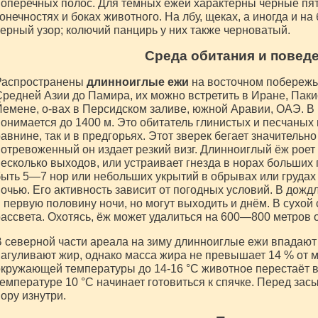
оперечных полос. Для темных ежей характерны черные пят
онечностях и боках животного. На лбу, щеках, а иногда и 
ерный узор; колючий панцирь у них также черноватый.
Среда обитания и повед
Распространены
длинноиглые ежи
на восточном побережье
редней Азии до Памира, их можно встретить в Иране, Паки
емене, о-вах в Персидском заливе, южной Аравии, ОАЭ. В
онимается до 1400 м. Это обитатель глинистых и песчаных 
авнине, так и в предгорьях. Этот зверек бегает значительно
отревоженный он издает резкий визг. Длинноиглый ёж роет
есколько выходов, или устраивает гнезда в норах больших 
ыть 5—7 нор или небольших укрытий в обрывах или грудах 
очью. Его активность зависит от погодных условий. В дожд
 первую половину ночи, но могут выходить и днём. В сухой 
ассвета. Охотясь, ёж может удалиться на 600—800 метров 
 северной части ареала на зиму длинноиглые ежи впадают 
агуливают жир, однако масса жира не превышает 14 % от 
кружающей температуры до 14-16 °C животное перестаёт вы
емпературе 10 °C начинает готовиться к спячке. Перед зас
ору изнутри.