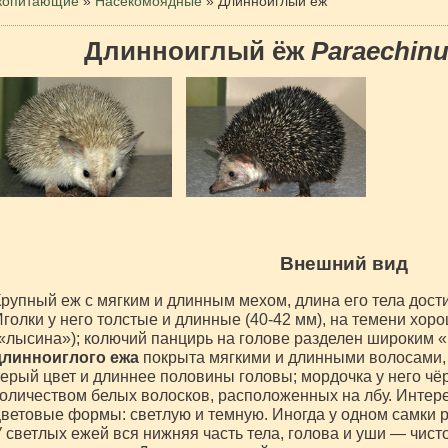
копитающие
»
Насекомоядные
»
Длинноиглый ёж
Длинноиглый ёж
Paraechin
Внешний вид
рупный еж с мягким и длинным мехом, длина его тела достиг
голки у него толстые и длинные (40-42 мм), на темени хор
«лысина»); колючий панцирь на голове разделен широким «
длинноиглого ежа
покрыта мягкими и длинными волосами, 
ерый цвет и длиннее половины головы; мордочка у него ч
оличеством белых волосков, расположенных на лбу. Интере
ветовые формы: светлую и темную. Иногда у одном самки р
 светлых ежей вся нижняя часть тела, голова и уши — чист