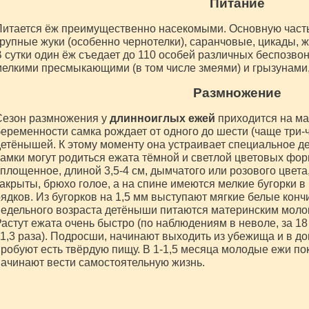
Питание
итается ёж преимущественно насекомыми. Основную часть
рупные жуки (особенно чернотелки), саранчовые, цикады, 
 сутки один ёж съедает до 110 особей различных беспозво
елкими пресмыкающими (в том числе змеями) и грызунами, 
Размножение
Сезон размножения у
длинноиглых ежей
приходится на ма
еременности самка рождает от одного до шести (чаще три-
етёнышей. К этому моменту она устраивает специальное дет
амки могут родиться ежата тёмной и светлой цветовых фо
площенное, длиной 3,5-4 см, дымчатого или розового цвета,
акрыты, брюхо голое, а на спине имеются мелкие бугорки 
ядков. Из бугорков на 1,5 мм выступают мягкие белые кончи
едельного возраста детёныши питаются материнским мол
астут ежата очень быстро (по наблюдениям в неволе, за 18
1,3 раза). Подросши, начинают выходить из убежища и в д
робуют есть твёрдую пищу. В 1-1,5 месяца молодые ежи по
ачинают вести самостоятельную жизнь.