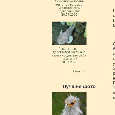
Осьминог — восемь
минут, за которые
меняется весь
П
подводный мир
20.07.2026
к
В
м
б
Рыба-капля —
действительно ли она
д
самая уродливая рыба
с
на Земле?
20.07.2026
у
з
Еще »»
р
н
Р
Лучшие фото
1
п
н