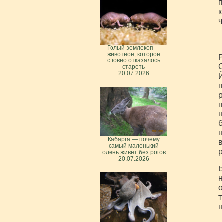
п
к
ч
Голый землекоп —
животное, которое
словно отказалось
С
стареть
20.07.2026
Й
п
р
п
н
б
н
Кабарга — почему
в
самый маленький
р
олень живёт без рогов
20.07.2026
В
н
о
т
н