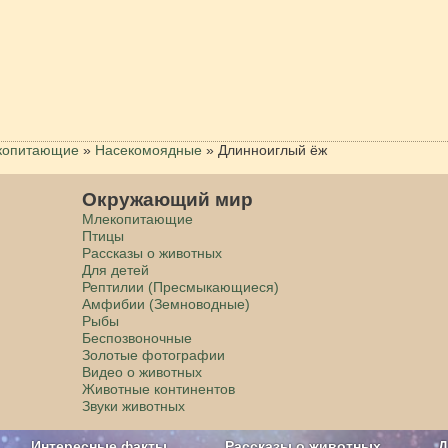
копитающие
»
Насекомоядные
»
Длинноиглый ёж
Окружающий мир
Млекопитающие
Птицы
Рассказы о животных
Для детей
Рептилии (Пресмыкающиеся)
Амфибии (Земноводные)
Рыбы
Беспозвоночные
Золотые фотографии
Видео о животных
Животные континентов
Звуки животных
Интересные факты
Рассказы о животных
Д