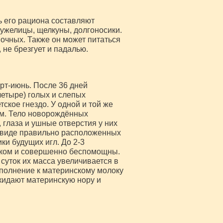
 его рациона составляют
жужелицы, щелкуны, долгоносики.
ночных. Также он может питаться
не брезгует и падалью.
рт-июнь. После 36 дней
четыре) голых и слепых
ское гнездо. У одной и той же
рм. Тело новорождённых
 глаза и ушные отверстия у них
в виде правильно расположенных
ки будущих игл. До 2-3
оком и совершенно беспомощны.
 суток их масса увеличивается в
ополнение к материнскому молоку
кидают материнскую нору и