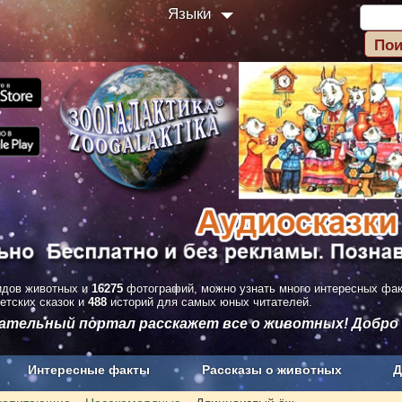
Языки
дов животных и
16275
фотографий, можно узнать много интересных фа
етских сказок и
488
историй для самых юных читателей.
вательный портал расскажет все о животных! Добро
Интересные факты
Рассказы о животных
Д
з рекламы
О проекте