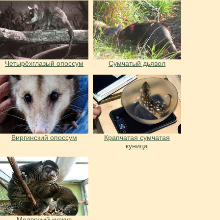
Четырёхглазый опоссум
Сумчатый дьявол
Виргинский опоссум
Крапчатая сумчатая
куница
Медвежий кускус