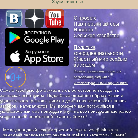
Звуки животных
О проекте
Партнеры и авторы
Новости
Сельское хозяйство
Политика
конфиденциальности
Животный мир особым
взглядом
Раздел, предназначенный для
пользования людьми с
интеллектуальными нарушениями
Самые красивые фото животных в естественной среде и в
зоопарках всего мира. Подробные описания образа жизни и
удивительных фактов о диких и домашних животных от наших
авторов - натуралистов. Мы поможем вам погрузиться в
увлекательный мир природы и изучить все неизведанные ранее
уголки нашей необъятной планеты Земля!
Международный некоммерческий портал zoogalaktika.ru
занимает первое место
рейтинга mail.ru
в категории "Наука/