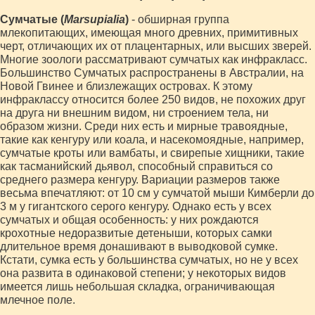
Сумчатые (
Marsupialia
)
- обширная группа
млекопитающих, имеющая много древних, примитивных
черт, отличающих их от плацентарных, или высших зверей.
Многие зоологи рассматривают сумчатых как инфракласс.
Большинство Сумчатых распространены в Австралии, на
Новой Гвинее и близлежащих островах. К этому
инфраклассу относится более 250 видов, не похожих друг
на друга ни внешним видом, ни строением тела, ни
образом жизни. Среди них есть и мирные травоядные,
такие как кенгуру или коала, и насекомоядные, например,
сумчатые кроты или вамбаты, и свирепые хищники, такие
как тасманийский дьявол, способный справиться со
среднего размера кенгуру. Вариации размеров также
весьма впечатляют: от 10 см у сумчатой мыши Кимберли до
3 м у гигантского серого кенгуру. Однако есть у всех
сумчатых и общая особенность: у них рождаются
крохотные недоразвитые детеныши, которых самки
длительное время донашивают в выводковой сумке.
Кстати, сумка есть у большинства сумчатых, но не у всех
она развита в одинаковой степени; у некоторых видов
имеется лишь небольшая складка, ограничивающая
млечное поле.