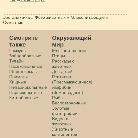
Зоогалактика
»
Фото животных
»
Млекопитающие
»
Сумчатые
Смотрите
Окружающий
также
мир
Грызуны
Млекопитающие
Зайцеобразные
Птицы
Тупайи
Рассказы о
Насекомоядные
животных
Шерстокрылы
Для детей
Приматы
Рептилии
Хищные
(Пресмыкающиеся)
Непарнокопытные
Амфибии
Парнокопытные
(Земноводные)
Китообразные
Рыбы
Беспозвоночные
Золотые
фотографии
Видео о
животных
Животные
континентов