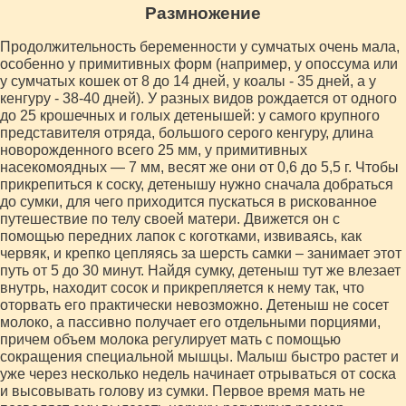
Размножение
Продолжительность беременности у сумчатых очень мала,
особенно у примитивных форм (например, у опоссума или
у сумчатых кошек от 8 до 14 дней, у коалы - 35 дней, а у
кенгуру - 38-40 дней). У разных видов рождается от одного
до 25 крошечных и голых детенышей: у самого крупного
представителя отряда, большого серого кенгуру, длина
новорожденного всего 25 мм, у примитивных
насекомоядных — 7 мм, весят же они от 0,6 до 5,5 г. Чтобы
прикрепиться к соску, детенышу нужно сначала добраться
до сумки, для чего приходится пускаться в рискованное
путешествие по телу своей матери. Движется он с
помощью передних лапок с коготками, извиваясь, как
червяк, и крепко цепляясь за шерсть самки – занимает этот
путь от 5 до 30 минут. Найдя сумку, детеныш тут же влезает
внутрь, находит сосок и прикрепляется к нему так, что
оторвать его практически невозможно. Детеныш не сосет
молоко, а пассивно получает его отдельными порциями,
причем объем молока регулирует мать с помощью
сокращения специальной мышцы. Малыш быстро растет и
уже через несколько недель начинает отрываться от соска
и высовывать голову из сумки. Первое время мать не