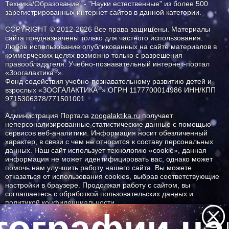
Техника/Образование" - "Науки естественные" из более 500
зарегистрированных интернет сайтов в данной категории.
COPYRIGHT © 2012-2026 Все права защищены. Материалы
сайта предназначены только для частного использования.
Любое использование опубликованных на сайте материалов в
коммерческих целях возможно только с разрешения
правообладателя: Учебно-познавательный интернет-портал
®
«Зоогалактика
».
Фонд содействия учебно-познавательному развитию детей и
®
взрослых «ЗООГАЛАКТИКА
» ОГРН 1177700014986 ИНН/КПП
9715306378/771501001
Администрация Портала
zoogalaktika.ru
получает
неперсонализированные статистические данные с помощью
сервисов веб-аналитики. Информация носит обезличенный
характер, в связи с чем не относится к составу персональных
данных. Наш сайт использует технологию «cookie», данная
информация не может идентифицировать вас, однако может
помочь нам улучшить работу нашего сайта. Вы можете
отказаться от использования cookies, выбрав соответствующие
настройки в браузере. Продолжая работу с сайтом, вы
соглашаетесь с обработкой пользовательских данных и
политикой конфиденциальности.
ографии наш