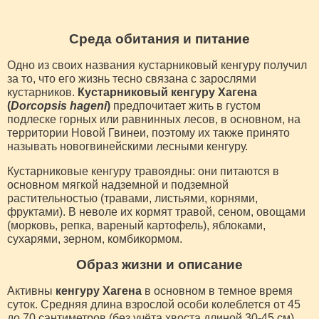
Среда обитания и питание
Одно из своих названия кустарниковый кенгуру получил
за то, что его жизнь тесно связана с зарослями
кустарников.
Кустарниковый кенгуру Хагена
(
Dorcopsis hageni
)
предпочитает жить в густом
подлеске горных или равнинных лесов, в основном, на
территории Новой Гвинеи, поэтому их также принято
называть новогвинейскими лесными кенгуру.
Кустарниковые кенгуру травоядны: они питаются в
основном мягкой надземной и подземной
растительностью (травами, листьями, корнями,
фруктами). В неволе их кормят травой, сеном, овощами
(морковь, репка, вареный картофель), яблоками,
сухарями, зерном, комбикормом.
Образ жизни и описание
Активны
кенгуру Хагена
в основном в темное время
суток. Средняя длина взрослой особи колеблется от 45
до 70 сантиметров (без учёта хвоста длиной 30-45 см),