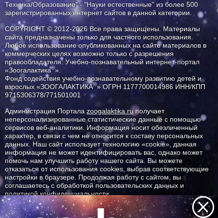
Техника/Образование" - "Науки естественные" из более 500
зарегистрированных интернет сайтов в данной категории.
COPYRIGHT © 2012-2026 Все права защищены. Материалы
сайта предназначены только для частного использования.
Любое использование опубликованных на сайте материалов в
коммерческих целях возможно только с разрешения
правообладателя: Учебно-познавательный интернет-портал
®
«Зоогалактика
».
Фонд содействия учебно-познавательному развитию детей и
®
взрослых «ЗООГАЛАКТИКА
» ОГРН 1177700014986 ИНН/КПП
9715306378/771501001
Администрация Портала
zoogalaktika.ru
получает
неперсонализированные статистические данные с помощью
сервисов веб-аналитики. Информация носит обезличенный
характер, в связи с чем не относится к составу персональных
данных. Наш сайт использует технологию «cookie», данная
информация не может идентифицировать вас, однако может
помочь нам улучшить работу нашего сайта. Вы можете
отказаться от использования cookies, выбрав соответствующие
настройки в браузере. Продолжая работу с сайтом, вы
соглашаетесь с обработкой пользовательских данных и
политикой конфиденциальности.