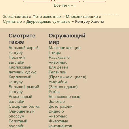
Все теги »»
Зоогалактика
»
Фото животных
»
Млекопитающие
»
Сумчатые
»
Двурезцовые сумчатые
»
Кенгуру Хагена
Смотрите
Окружающий
также
мир
Большой серый
Млекопитающие
кенгуру
Птицы
Прыткий
Рассказы о
валлаби
животных
Карликовый
Для детей
летучий кускус
Рептилии
Карликовый
(Пресмыкающиеся)
кенгуру
Амфибии
Большой рыжий
(Земноводные)
кенгуру
Рыбы
Рыже-серый
Беспозвоночные
валлаби
Золотые
Сахарная белка
фотографии
Одноцветный
Видео о
опоссум
животных
Болотный
Животные
валлаби
континентов