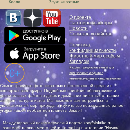
Коала
Звуки животных
О проекте
Партнеры и авторы
Новости
Сельское хозяйство
Политика
конфиденциальности
Животный мир особым
взглядом
Раздел, предназначенный для
пользования людьми с
интеллектуальными нарушениями
Самые красивые фото животных в естественной среде и в
зоопарках всего мира. Подробные описания образа жизни и
удивительных фактов о диких и домашних животных от наших
авторов - натуралистов. Мы поможем вам погрузиться в
увлекательный мир природы и изучить все неизведанные ранее
уголки нашей необъятной планеты Земля!
Международный некоммерческий портал zoogalaktika.ru
занимает первое место
рейтинга mail.ru
в категории "Наука/