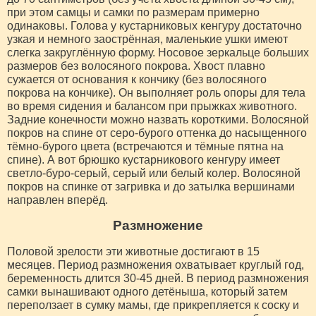
при этом самцы и самки по размерам примерно
одинаковы. Голова у кустарниковых кенгуру достаточно
узкая и немного заострённая, маленькие ушки имеют
слегка закруглённую форму. Носовое зеркальце больших
размеров без волосяного покрова. Хвост плавно
сужается от основания к кончику (без волосяного
покрова на кончике). Он выполняет роль опоры для тела
во время сидения и балансом при прыжках животного.
Задние конечности можно назвать короткими. Волосяной
покров на спине от серо-бурого оттенка до насыщенного
тёмно-бурого цвета (встречаются и тёмные пятна на
спине). А вот брюшко кустарникового кенгуру имеет
светло-буро-серый, серый или белый колер. Волосяной
покров на спинке от загривка и до затылка вершинами
направлен вперёд.
Размножение
Половой зрелости эти животные достигают в 15
месяцев. Период размножения охватывает круглый год,
беременность длится 30-45 дней. В период размножения
самки вынашивают одного детёныша, который затем
переползает в сумку мамы, где прикрепляется к соску и