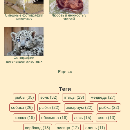
Смешные фотографии
Любовь и нежность у
животных
зверей
Фотографии
детенышей животных
Еще »»
Теги
рыбы (35)
волк (32)
птицы (29)
медведь (27)
собака (26)
рыбки (22)
аквариум (22)
рыбка (22)
кошка (19)
обезьяна (16)
лось (15)
слон (13)
верблюд (13)
лисица (12)
олень (11)