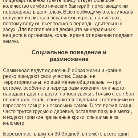
пищеварительном тракте присутствует большое
количество симбиотических бактерий, помогающих им
переваривать целлюлозу. Всю необходимую влагу коала
получает из листьев эвкалиптов и росы на листьях,
поэтому воду он пьет только в периоды длительных
засух. Для восполнения дефицита минеральных
веществ в организме, коалы время от времени поедают
землю.
Социальное поведение и
размножение
Самки коал ведут одиночный образ жизни и крайне
редко покидают свои участки. Самцы не
территориальны, но ещё менее общительны — при
встрече, особенно в период размножения, они часто
нападают друг на друга, нанося увечья. Только с октября
по февраль коалы собираются группами, состоящими из
взрослого самца и нескольких самок. В это время самцы
часто трутся грудью о деревья, оставляя пахучие метки,
и издают громкие призывные крики, слышимые за
километр.
Беременность длится 30-35 дней, в помёте всего один