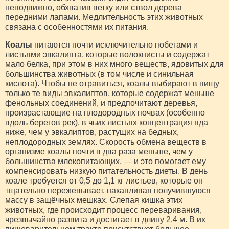
неподвижно, обхватив ветку или ствол дерева
передними лапами. Медлительность этих животных
связана с особенностями их питания.
Коалы
питаются почти исключительно побегами и
листьями эвкалипта, которые волокнисты и содержат
мало белка, при этом в них много веществ, ядовитых для
большинства животных (в том числе и синильная
кислота). Чтобы не отравиться, коалы выбирают в пищу
только те виды эвкалиптов, которые содержат меньше
фенольных соединений, и предпочитают деревья,
произрастающие на плодородных почвах (особенно
вдоль берегов рек), в чьих листьях концентрация яда
ниже, чем у эвкалиптов, растущих на бедных,
неплодородных землях. Скорость обмена веществ в
организме коалы почти в два раза меньше, чем у
большинства млекопитающих, — и это помогает ему
компенсировать низкую питательность диеты. В день
коале требуется от 0,5 до 1,1 кг листьев, которые он
тщательно пережевывает, накапливая получившуюся
массу в защёчных мешках. Слепая кишка этих
животных, где происходит процесс переваривания,
чрезвычайно развита и достигает в длину 2,4 м. В их