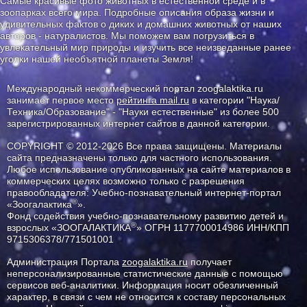
Самые красивые фото животных в естественной среде и в
зоопарках всего мира. Подробные описания образа жизни и
удивительных фактов о диких и домашних животных от наших
авторов - натуралистов. Мы поможем вам погрузиться в
увлекательный мир природы и изучить все неизведанные ранее
уголки нашей необъятной планеты Земля!
Международный некоммерческий портал zoogalaktika.ru
занимает первое место
рейтинга mail.ru
в категории "Наука/
Техника/Образование" - "Науки естественные" из более 500
зарегистрированных интернет сайтов в данной категории.
COPYRIGHT © 2012-2026 Все права защищены. Материалы
сайта предназначены только для частного использования.
Любое использование опубликованных на сайте материалов в
коммерческих целях возможно только с разрешения
правообладателя: Учебно-познавательный интернет-портал
®
«Зоогалактика
».
Фонд содействия учебно-познавательному развитию детей и
®
взрослых «ЗООГАЛАКТИКА
» ОГРН 1177700014986 ИНН/КПП
9715306378/771501001
Администрация Портала
zoogalaktika.ru
получает
неперсонализированные статистические данные с помощью
сервисов веб-аналитики. Информация носит обезличенный
характер, в связи с чем не относится к составу персональных