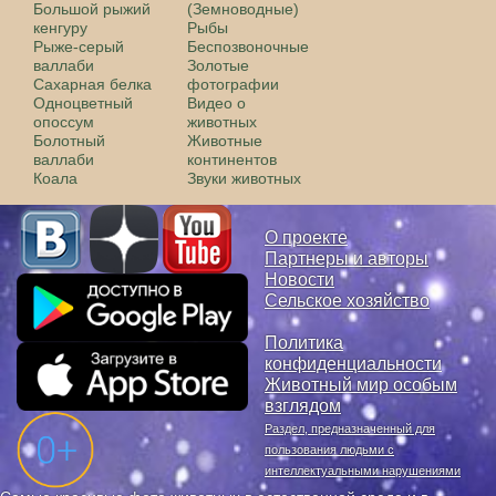
Большой рыжий
(Земноводные)
кенгуру
Рыбы
Рыже-серый
Беспозвоночные
валлаби
Золотые
Сахарная белка
фотографии
Одноцветный
Видео о
опоссум
животных
Болотный
Животные
валлаби
континентов
Коала
Звуки животных
О проекте
Партнеры и авторы
Новости
Сельское хозяйство
Политика
конфиденциальности
Животный мир особым
взглядом
Раздел, предназначенный для
пользования людьми с
интеллектуальными нарушениями