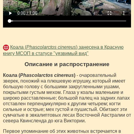
Коала (
Phascolarctos cinereus
) занесена в Красную
книгу МСОП в статусе "уязвимый вид"
Описание и распространение
Коала (
Phascolarctos cinereus
)
- очаровательный
зверек, похожий на плюшевую игрушку, который имеет
большую голову с большими закругленными ушами,
покрытыми густым мехом. Глаза у коалы маленькие и
широко расставленные; большой палец на задних лапах
отставлен перпендикулярно к другим четырем; когти
сильные и острые; мех густой и пушистый. Обитают эти
сумчатые в эвкалиптовых лесах Восточной Австралии от
севера Квинсленда до юга Виктории.
Первое упоминание об этих животных встречается в