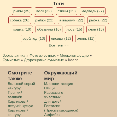
Теги
рыбы (35)
волк (32)
птицы (29)
медведь (27)
собака (26)
рыбки (22)
аквариум (22)
рыбка (22)
кошка (19)
обезьяна (16)
лось (15)
слон (13)
верблюд (13)
лисица (12)
олень (11)
Все теги »»
Зоогалактика
»
Фото животных
»
Млекопитающие
»
Сумчатые
»
Двурезцовые сумчатые
»
Коала
Смотрите
Окружающий
также
мир
Большой серый
Млекопитающие
кенгуру
Птицы
Прыткий
Рассказы о
валлаби
животных
Карликовый
Для детей
летучий кускус
Рептилии
Карликовый
(Пресмыкающиеся)
кенгуру
Амфибии