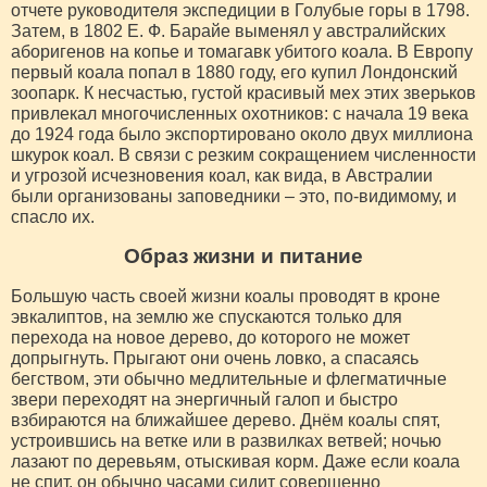
отчете руководителя экспедиции в Голубые горы в 1798.
Затем, в 1802 Е. Ф. Барайе выменял у австралийских
аборигенов на копье и томагавк убитого коала. В Европу
первый коала попал в 1880 году, его купил Лондонский
зоопарк. К несчастью, густой красивый мех этих зверьков
привлекал многочисленных охотников: с начала 19 века
до 1924 года было экспортировано около двух миллиона
шкурок коал. В связи с резким сокращением численности
и угрозой исчезновения коал, как вида, в Австралии
были организованы заповедники – это, по-видимому, и
спасло их.
Образ жизни и питание
Большую часть своей жизни коалы проводят в кроне
эвкалиптов, на землю же спускаются только для
перехода на новое дерево, до которого не может
допрыгнуть. Прыгают они очень ловко, а спасаясь
бегством, эти обычно медлительные и флегматичные
звери переходят на энергичный галоп и быстро
взбираются на ближайшее дерево. Днём коалы спят,
устроившись на ветке или в развилках ветвей; ночью
лазают по деревьям, отыскивая корм. Даже если коала
не спит, он обычно часами сидит совершенно