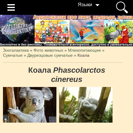
Языки
Зоогалактика
»
Фото животных
»
Млекопитающие
»
Сумчатые
»
Двурезцовые сумчатые
»
Коала
Коала
Phascolarctos
cinereus