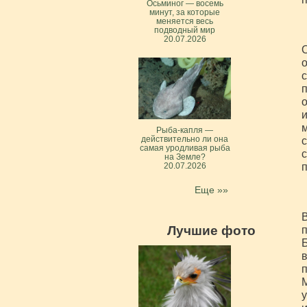
Осьминог — восемь
минут, за которые
меняется весь
подводный мир
20.07.2026
О
о
с
п
о
и
м
Рыба-капля —
действительно ли она
с
самая уродливая рыба
с
на Земле?
п
20.07.2026
Еще »»
В
Лучшие фото
п
Б
в
п
М
у