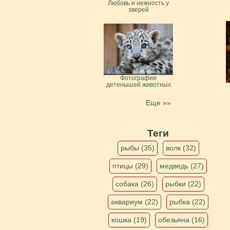
Любовь и нежность у
зверей
Фотографии
детенышей животных
Еще »»
Теги
рыбы (35)
волк (32)
птицы (29)
медведь (27)
собака (26)
рыбки (22)
аквариум (22)
рыбка (22)
кошка (19)
обезьяна (16)