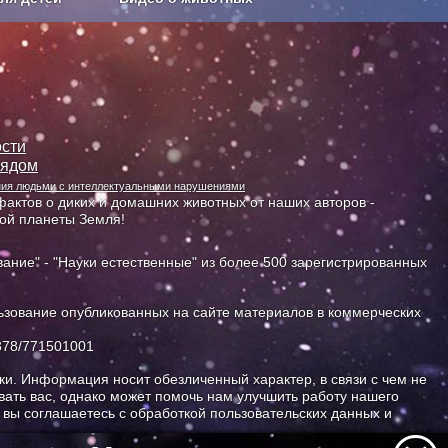
Сельское хозяйство
сти
лядом
ания людьми с интеллектуальными нарушениями
актов о диких и домашних животных от наших авторов -
ной планеты Земля!
ание" - "Науки естественные" из более 500 зарегистрированных
зование опубликованных на сайте материалов в коммерческих
378/771501001
и. Информация носит обезличенный характер, в связи с чем не
ать вас, однако может помочь нам улучшить работу нашего
, вы соглашаетесь с обработкой пользовательских данных и