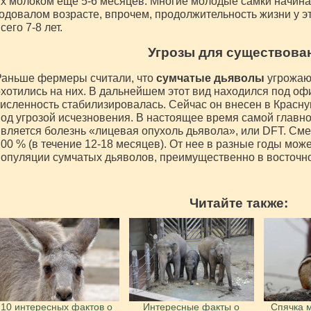
х молоком ещё 5-6 месяцев. Многие молодые самки начина
одовалом возрасте, впрочем, продолжительность жизни у э
сего 7-8 лет.
Угрозы для существова
Раньше фермеры считали, что
сумчатые дьяволы
угрожаю
хотились на них. В дальнейшем этот вид находился под оф
исленность стабилизировалась. Сейчас он внесен в Красн
од угрозой исчезновения. В настоящее время самой главно
вляется болезнь «лицевая опухоль дьявола», или DFT. Сме
00 % (в течение 12-18 месяцев). От нее в разные годы може
опуляции сумчатых дьяволов, преимущественно в восточно
Читайте также:
10 интересных фактов о
Интересные факты о
Спячка 