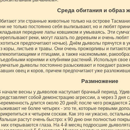
Среда обитания и образ 
битают эти странные животные только на острове Тасмани
ни не только постоянно себя вылизывают, но и любят при
кладывая передние лапы ковшиком и умываясь. Эти сумча
ереплывают реки, могут лазать по деревьям и очень любят 
хотиться предпочитают ночью). Днём дьяволы прячутся в ук
з коры, листьев и травы. Они очень прожорливы и питаютс
лекопитающими и птицами, а также насекомыми, ракообра
ъедобными корнями и клубнями растений. Используя свое 
умчатые дьяволы постоянно разыскивают и поедают разноо
авших овец и коров, причем предпочитают уже разложивше
Размножение
 начале весны у дьяволов наступает брачный период. Удив
редставляет собой демонстрацию агрессии, а через 3 дня 
еременность длится около 20 дней; после чего рождаются 
ыживают не более четырех - это те, которые первыми допо
рикрепиться к четырем соскам. Как это ни ужасно, остальн
алыши растут очень быстро: к 90 дню они полностью покр
 них открываются глаза. На 4-й месяц подросшие дьяволята