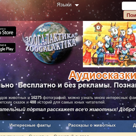
Языки
дов животных и
16275
фотографий, можно узнать много интересных фа
етских сказок и
488
историй для самых юных читателей.
вательный портал расскажет все о животных! Добро
Интересные факты
Рассказы о животных
Д
з рекламы
О проекте