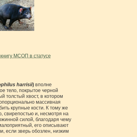
 книгу МСОП в статусе
philus harrisii
)
вполне
ое тело, покрытое черной
й толстый хвост, в котором
ропорционально массивная
ить крупные кости. К тому же
 свирепостью и, несмотря на
дюжинной силой, благодаря чему
 малоприятный, его описывают
, если зверь обозлен, низким