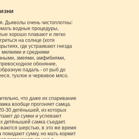
жизни
я. Дьяволы очень чистоплотны:
нимать водные процедуры,
тые хорошо плавают и легко
греться на солнце (хотя
рытиях, где устраивают гнезда
я мелкими и средними
зными, змеями, амфибиями,
превосходное обоняние,
бразную падаль - от рыб до
еся, тухлое и червивое мясо.
ительно, что даже их спаривание
самка вообще прогоняет самца.
20-30 детёнышей, из которых
лзают до сумки и успевают
ых детёнышей самка съедает.
ываются шерстью, в это же время
 покидают сумку, но мать кормит