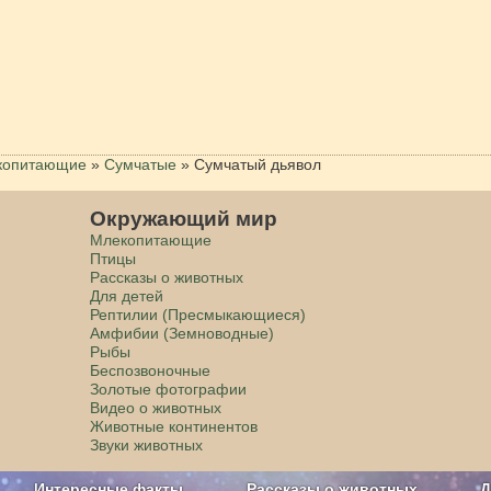
копитающие
»
Сумчатые
»
Сумчатый дьявол
Окружающий мир
Млекопитающие
Птицы
Рассказы о животных
Для детей
Рептилии (Пресмыкающиеся)
Амфибии (Земноводные)
Рыбы
Беспозвоночные
Золотые фотографии
Видео о животных
Животные континентов
Звуки животных
Интересные факты
Рассказы о животных
Д