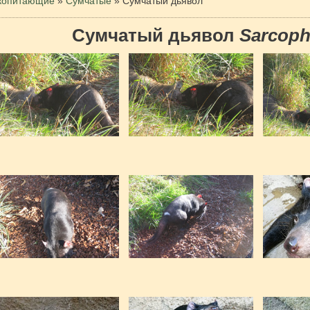
копитающие
»
Сумчатые
»
Сумчатый дьявол
Сумчатый дьявол
Sarcophi