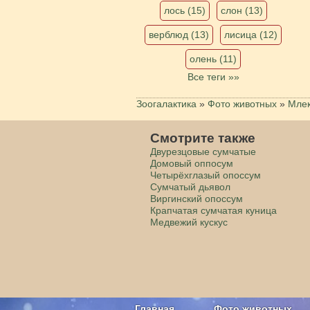
лось (15)
слон (13)
верблюд (13)
лисица (12)
олень (11)
Все теги »»
Зоогалактика
»
Фото животных
»
Мле
Смотрите также
Двурезцовые сумчатые
Домовый оппосум
Четырёхглазый опоссум
Сумчатый дьявол
Виргинский опоссум
Крапчатая сумчатая куница
Медвежий кускус
Главная
Фото животных