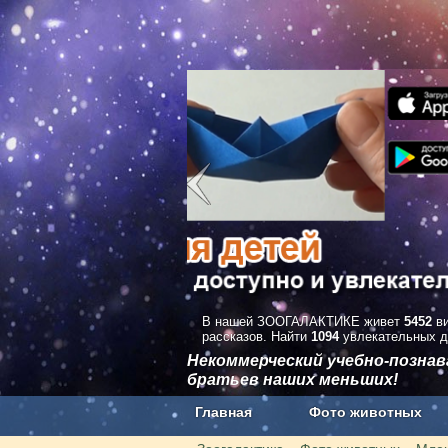
В нашей ЗООГАЛАКТИКЕ живет
5452
ви
рассказов. Найти
1094
увлекательных д
Некоммерческий учебно-позна
братьев наших меньших!
Главная
Фото животных
Наши приложения. Бесплатно и бе