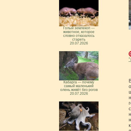
Голый землекоп —
животное, которое
словно отказалось
стареть
20.07.2026
Кабарга — почему
о
самый маленький
олень живёт без рогов
ш
20.07.2026
н
г
с
н
н
к