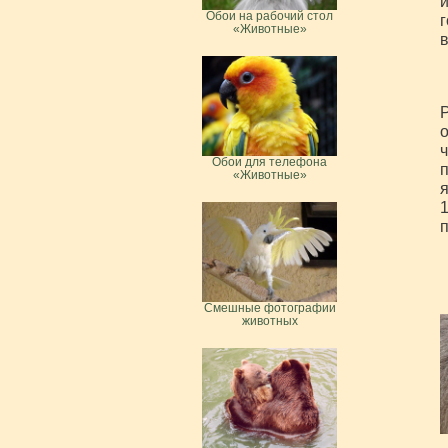
и
Обои на рабочий стол
г
«Животные»
в
о
ч
Обои для телефона
п
«Животные»
я
1
п
Смешные фотографии
животных