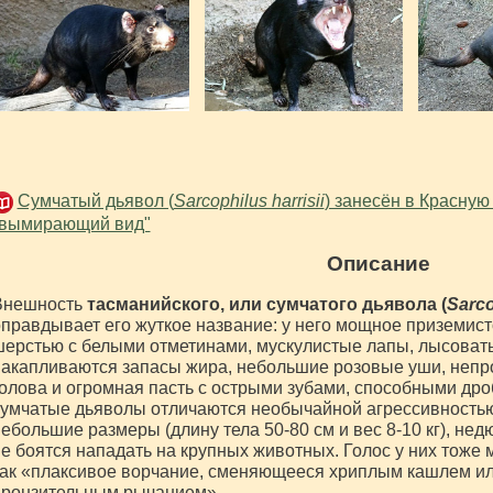
Сумчатый дьявол (
Sarcophilus harrisii
) занесён в Красную
"вымирающий вид"
Описание
Внешность
тасманийского, или сумчатого дьявола (
Sarco
правдывает его жуткое название: у него мощное приземист
ерстью с белыми отметинами, мускулистые лапы, лысоваты
акапливаются запасы жира, небольшие розовые уши, неп
олова и огромная пасть с острыми зубами, способными дроб
умчатые дьяволы отличаются необычайной агрессивностью,
ебольшие размеры (длину тела 50-80 см и вес 8-10 кг), не
е боятся нападать на крупных животных. Голос у них тоже
ак «плаксивое ворчание, сменяющееся хриплым кашлем или
пронзительным рычанием».