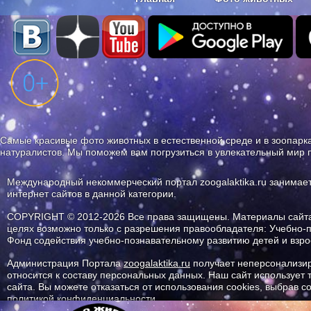
Наши приложения. Бесплатно и бе
Самые красивые фото животных в естественной среде и в зоопарка
натуралистов. Мы поможем вам погрузиться в увлекательный мир 
Международный некоммерческий портал zoogalaktika.ru занимае
интернет сайтов в данной категории.
COPYRIGHT © 2012-2026 Все права защищены. Материалы сайта 
целях возможно только с разрешения правообладателя: Учебно-
Фонд содействия учебно-познавательному развитию детей и вз
Администрация Портала
zoogalaktika.ru
получает неперсонализир
относится к составу персональных данных. Наш сайт использует
сайта. Вы можете отказаться от использования cookies, выбрав 
политикой конфиденциальности.