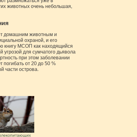
ют размножаться уже в
тих животных очень небольшая,
ния
т домашним животным и
ициальной охраной, и его
ую книгу МСОП как находящийся
й угрозой для сумчатого дьявола
ртность при этом заболевании
т погибать от 20 до 50 %
й части острова.
млекопитающих