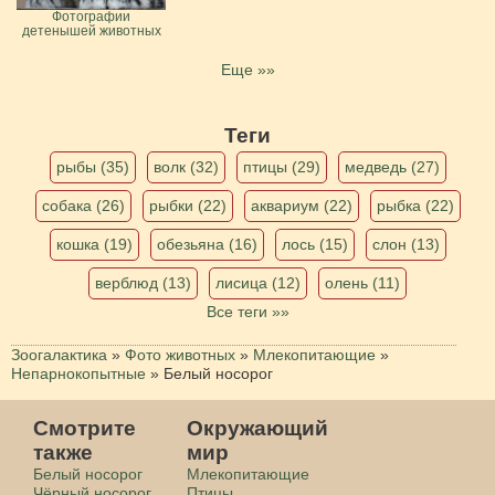
Фотографии
детенышей животных
Еще »»
Теги
рыбы (35)
волк (32)
птицы (29)
медведь (27)
собака (26)
рыбки (22)
аквариум (22)
рыбка (22)
кошка (19)
обезьяна (16)
лось (15)
слон (13)
верблюд (13)
лисица (12)
олень (11)
Все теги »»
Зоогалактика
»
Фото животных
»
Млекопитающие
»
Непарнокопытные
»
Белый носорог
Смотрите
Окружающий
также
мир
Белый носорог
Млекопитающие
Чёрный носорог
Птицы