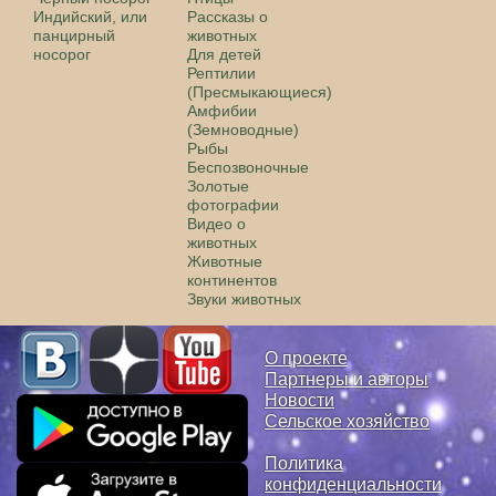
Индийский, или
Рассказы о
панцирный
животных
носорог
Для детей
Рептилии
(Пресмыкающиеся)
Амфибии
(Земноводные)
Рыбы
Беспозвоночные
Золотые
фотографии
Видео о
животных
Животные
континентов
Звуки животных
О проекте
Партнеры и авторы
Новости
Сельское хозяйство
Политика
конфиденциальности