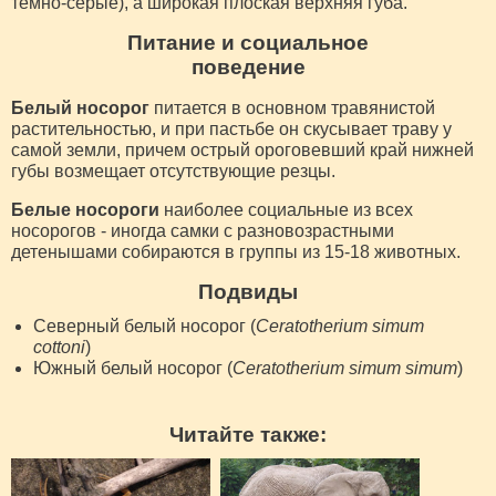
темно-серые), а широкая плоская верхняя губа.
Питание и социальное
поведение
Белый носорог
питается в основном травянистой
растительностью, и при пастьбе он скусывает траву у
самой земли, причем острый ороговевший край нижней
губы возмещает отсутствующие резцы.
Белые носороги
наиболее социальные из всех
носорогов - иногда самки с разновозрастными
детенышами собираются в группы из 15-18 животных.
Подвиды
Северный белый носорог (
Ceratotherium simum
cottoni
)
Южный белый носорог (
Ceratotherium simum simum
)
Читайте также: