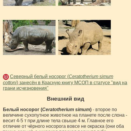
Северный белый носорог (
Ceratotherium simum
cottoni
) занесён в Красную книгу МСОП в статусе "вид на
грани исчезновения"
Внешний вид
Белый носорог (
Ceratotherium simum
)
- второе по
величине сухопутное животное на планете после слона -
весит 4-5 т при длине тела свыше 4 м. Главное его
отличие от чёрного носорога вовсе не окраска (они оба