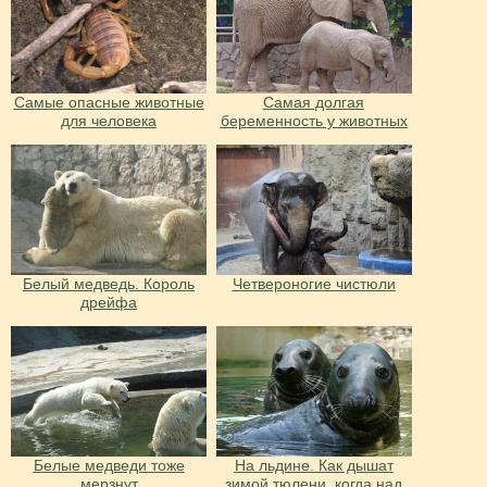
Самые опасные животные
Самая долгая
для человека
беременность у животных
Белый медведь. Король
Четвероногие чистюли
дрейфа
Белые медведи тоже
На льдине. Как дышат
мерзнут
зимой тюлени, когда над